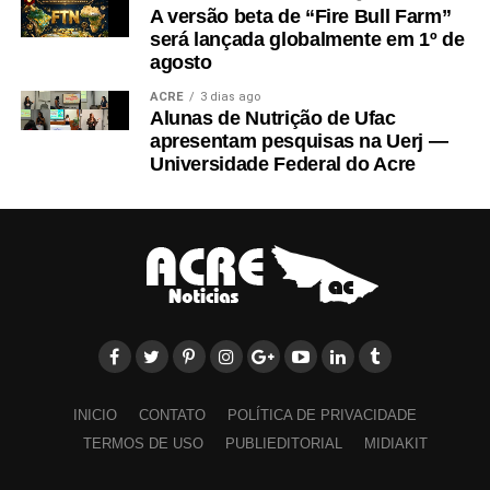
A versão beta de “Fire Bull Farm”
será lançada globalmente em 1º de
agosto
ACRE
3 dias ago
Alunas de Nutrição de Ufac
apresentam pesquisas na Uerj —
Universidade Federal do Acre
INICIO
CONTATO
POLÍTICA DE PRIVACIDADE
TERMOS DE USO
PUBLIEDITORIAL
MIDIAKIT