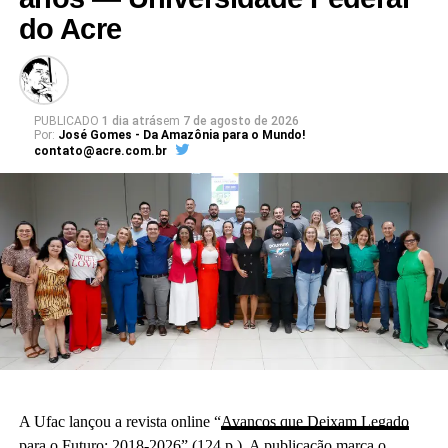
do Acre
PUBLICADO
1 dia atrás
em
7 de agosto de 2026
Por:
José Gomes - Da Amazônia para o Mundo!
contato@acre.com.br
A Ufac lançou a revista online “
Avanços que Deixam Legado
para o Futuro: 2018-2026
” (124 p.). A publicação marca o