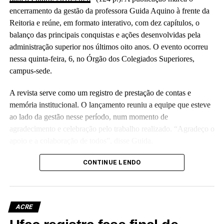
encerramento da gestão da professora Guida Aquino à frente da
Reitoria e reúne, em formato interativo, com dez capítulos, o
balanço das principais conquistas e ações desenvolvidas pela
administração superior nos últimos oito anos. O evento ocorreu
nessa quinta-feira, 6, no Órgão dos Colegiados Superiores,
campus-sede.
A revista serve como um registro de prestação de contas e
memória institucional. O lançamento reuniu a equipe que esteve
ao lado da gestão nesse período, num momento de
agradecimento e celebração pelo trabalho realizado. “Agradeço o
apoio e a colaboração de todos”, disse Guida.
(Camila Barbosa, estagiária Ascom/Ufac)
CONTINUE LENDO
ACRE