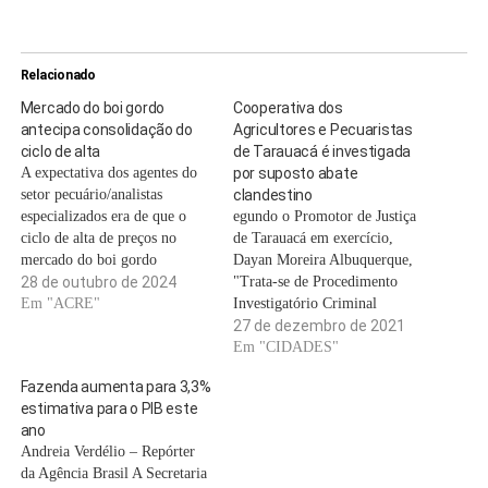
Relacionado
Mercado do boi gordo
Cooperativa dos
antecipa consolidação do
Agricultores e Pecuaristas
ciclo de alta
de Tarauacá é investigada
A expectativa dos agentes do
por suposto abate
setor pecuário/analistas
clandestino
especializados era de que o
egundo o Promotor de Justiça
ciclo de alta de preços no
de Tarauacá em exercício,
mercado do boi gordo
Dayan Moreira Albuquerque,
brasileiro começasse a se
28 de outubro de 2024
"Trata-se de Procedimento
consolidar a partir de meados
Em "ACRE"
Investigatório Criminal
de 2025, recorda o zootecnista
instaurado com o fim de
27 de dezembro de 2021
Rodrigo de Mundo, analista da
apurar eventual prática de
Em "CIDADES"
Scot Consultoria. “Embora já
abate clandestino de animais
Fazenda aumenta para 3,3%
houvesse sinais de recuperação
pelos administradores da
estimativa para o PIB este
no…
Cooperativa dos Agricultores e
ano
Pecuaristas de Tarauacá -
Andreia Verdélio – Repórter
Coopapec". Na promoção do
da Agência Brasil A Secretaria
MP, o Promotor informa