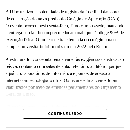
A Ufac realizou a solenidade de registro da fase final das obras
de construção do novo prédio do Colégio de Aplicação (CAp).
O evento ocorreu nesta sexta-feira, 7, no campus-sede, marcando
a entrega parcial do complexo educacional, que já atinge 90% de
execução física. O projeto de transferência do colégio para o
campus universitário foi priorizado em 2022 pela Reitoria.
A estrutura foi concebida para atender às exigências da educação
básica, contando com salas de aula, refeitório, auditório, parque
aquático, laboratórios de informática e pontos de acesso à
internet com tecnologia wi-fi 7. Os recursos financeiros foram
viabilizados por meio de emendas parlamentares do Orçamento
Geral da União.
“Essa obra representa mais do que tijolos e concreto; é a
realização de um compromisso com a qualidade da educação
CONTINUE LENDO
básica e com o futuro das nossas crianças no Acre”, disse a
reitora Guida Aquino. Ela informou que o antigo prédio do