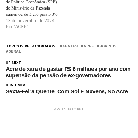
de Política Econômica (SPE)
que…
do Ministério da Fazenda
aumentou de 3,2% para 3,3%
a estimativa de crescimento da
18 de novembro de 2024
economia brasileira neste ano,
Em "ACRE"
de acordo com o Boletim
Macrofiscal, divulgado nesta
segunda-feira (18) pela pasta.
TÓPICOS RELACIONADOS:
ABATES
ACRE
BOVINOS
Em relação à inflação oficial,
GERAL
medida pelo…
UP NEXT
Acre deixará de gastar R$ 6 milhões por ano com
supensão da pensão de ex-governadores
DON'T MISS
Sexta-Feira Quente, Com Sol E Nuvens, No Acre
ADVERTISEMENT