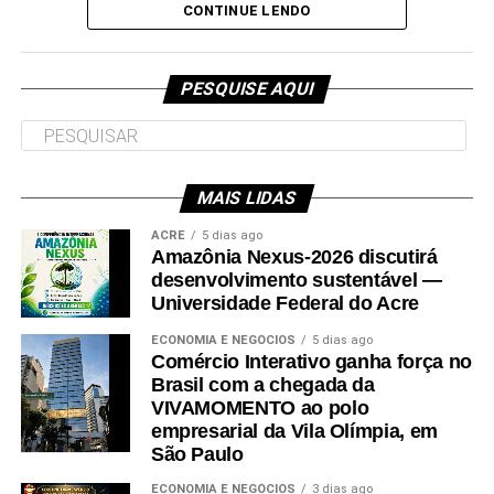
e deve ser entregue em breve.
CONTINUE LENDO
Participaram da visita pró-reitores e membros da administração
superior da Ufac.
PESQUISE AQUI
MAIS LIDAS
Leia Mais: UFAC
ACRE
5 dias ago
Amazônia Nexus-2026 discutirá
desenvolvimento sustentável —
Universidade Federal do Acre
ECONOMIA E NEGÓCIOS
5 dias ago
Comércio Interativo ganha força no
Brasil com a chegada da
VIVAMOMENTO ao polo
empresarial da Vila Olímpia, em
São Paulo
ECONOMIA E NEGÓCIOS
3 dias ago