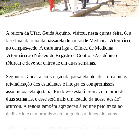
crianças correndo e sendo felizes.”
Também participaram da cerimônia o pró-reitor de Planejamento,
Alexandre Rid; o pró-reitor de Administração, Marcelo Cruz; o
prefeito do campus, Artesson Cruz; além de professores, técnico-
A reitora da Ufac, Guida Aquino, visitou, nesta quinta-feira, 6, a
administrativos, estudantes e representantes da construtora
fase final da obra da passarela do curso de Medicina Veterinária,
responsável pela obra.
no campus-sede. A estrutura liga a Clínica de Medicina
Veterinária ao Núcleo de Registro e Controle Acadêmico
(Fhagner Soares, estagiário Ascom/Ufac)
(Nurca) e deve ser entregue em duas semanas.
Segundo Guida, a construção da passarela atende a uma antiga
reivindicação dos estudantes e integra os compromissos
assumidos pela gestão. “Em breve estará pronta, em torno de
duas semanas, e esse será mais um legado da nossa gestão”,
Leia Mais: UFAC
afirmou. A reitora também agradeceu à equipe pelo trabalho,
dedicação e compromisso ao longo dos últimos oito anos.
Além da passarela de Medicina Veterinária, a obra do novo
Colégio de Aplicação da Ufac também está em fase de conclusão