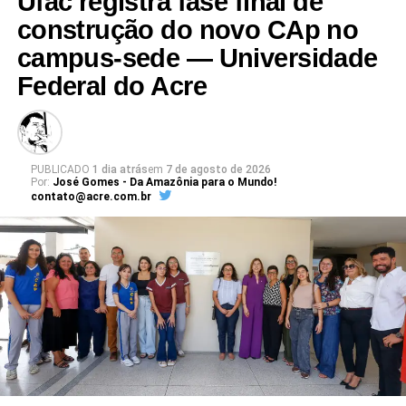
Ufac registra fase final de
Leia Mais: UFAC
construção do novo CAp no
campus-sede — Universidade
Federal do Acre
PUBLICADO
1 dia atrás
em
7 de agosto de 2026
Por:
José Gomes - Da Amazônia para o Mundo!
contato@acre.com.br