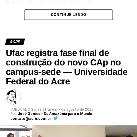
apoio e a colaboração de todos”, disse Guida.
(Camila Barbosa, estagiária Ascom/Ufac)
CONTINUE LENDO
ACRE
Ufac registra fase final de
Leia Mais: UFAC
construção do novo CAp no
campus-sede — Universidade
Federal do Acre
PUBLICADO
2 dias atrás
em
7 de agosto de 2026
Por:
José Gomes - Da Amazônia para o Mundo!
contato@acre.com.br