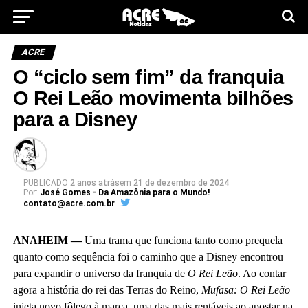
ACRE
O “ciclo sem fim” da franquia
O Rei Leão movimenta bilhões
para a Disney
PUBLICADO
2 anos atrás
em
21 de dezembro de 2024
Por:
José Gomes - Da Amazônia para o Mundo!
contato@acre.com.br
ANAHEIM —
Uma trama que funciona tanto como prequela
quanto como sequência foi o caminho que a Disney encontrou
para expandir o universo da franquia de
O Rei Leão
. Ao contar
agora a história do rei das Terras do Reino,
Mufasa: O Rei Leão
injeta novo fôlego à marca, uma das mais rentáveis ao apostar na