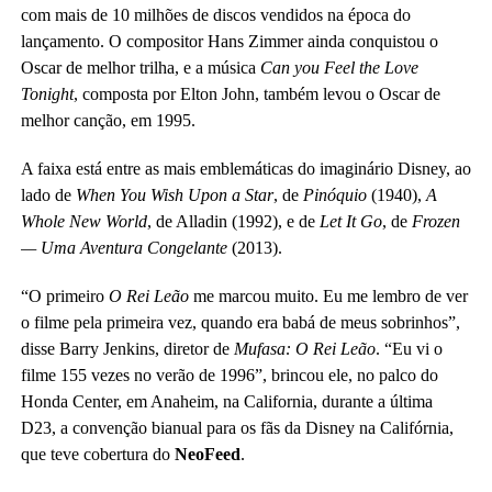
com mais de 10 milhões de discos vendidos na época do
lançamento. O compositor Hans Zimmer ainda conquistou o
Oscar de melhor trilha, e a música
Can you Feel the Love
Tonight
, composta por Elton John, também levou o Oscar de
melhor canção, em 1995.
A faixa está entre as mais emblemáticas do imaginário Disney, ao
lado de
When You Wish Upon a Star
, de
Pinóquio
(1940),
A
Whole New World
, de Alladin (1992), e de
Let It Go
, de
Frozen
— Uma Aventura Congelante
(2013).
“O primeiro
O Rei Leão
me marcou muito. Eu me lembro de ver
o filme pela primeira vez, quando era babá de meus sobrinhos”,
disse Barry Jenkins, diretor de
Mufasa: O Rei Leão
. “Eu vi o
filme 155 vezes no verão de 1996”, brincou ele, no palco do
Honda Center, em Anaheim, na California, durante a última
D23, a convenção bianual para os fãs da Disney na Califórnia,
que teve cobertura do
NeoFeed
.