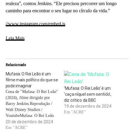
realeza”, contou Jenkins. “Ele precisou percorrer um longo
caminho para encontrar o seu lugar no círculo da vida.”
//www.instagram.com/embed.js
Leia Mais
Relacionado
Mufasa: O Rei Leão é um
filme mais político do que se
pode imaginar
‘Mufasa: O Rei Leão’ é um
Cena de "Mufasa: O Rei Leão"
‘caça níquel sem sentido’,
(2024), filme dirigido por
diz crítico da BBC
Barry Jenkins.Reprodução /
19 de dezembro de 2024
Walt Disney Studios /
Em "ACRE"
YoutubeMufasa: O Rei Leão
(Mufasa: The Lion King,
20 de dezembro de 2024
2024) é o prólogo de uma
Em "ACRE"
refilmagem. Ou seja, uma