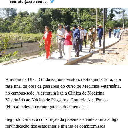
contato@acre.com.br
construção existe, é uma construção adequada à nossa realidade
da educação básica.”
A vice-diretora do CAp, Alessandra Perez Lima, destacou a
relevância do novo espaço para a rotina pedagógica e acadêmica.
“Muito em breve vamos deixar de ser nômades e teremos o
nosso lugar. Eu olho para cada espaço aqui e já vejo essas
crianças correndo e sendo felizes.”
Também participaram da cerimônia o pró-reitor de Planejamento,
Alexandre Rid; o pró-reitor de Administração, Marcelo Cruz; o
prefeito do campus, Artesson Cruz; além de professores, técnico-
A reitora da Ufac, Guida Aquino, visitou, nesta quinta-feira, 6, a
administrativos, estudantes e representantes da construtora
fase final da obra da passarela do curso de Medicina Veterinária,
responsável pela obra.
no campus-sede. A estrutura liga a Clínica de Medicina
Veterinária ao Núcleo de Registro e Controle Acadêmico
(Fhagner Soares, estagiário Ascom/Ufac)
(Nurca) e deve ser entregue em duas semanas.
Segundo Guida, a construção da passarela atende a uma antiga
reivindicação dos estudantes e integra os compromissos