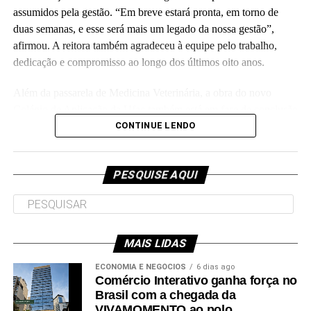
assumidos pela gestão. “Em breve estará pronta, em torno de
duas semanas, e esse será mais um legado da nossa gestão”,
Leia Mais: UFAC
afirmou. A reitora também agradeceu à equipe pelo trabalho,
dedicação e compromisso ao longo dos últimos oito anos.
Além da passarela de Medicina Veterinária, a obra do novo
Colégio de Aplicação da Ufac também está em fase de conclusão
e deve ser entregue em breve.
CONTINUE LENDO
Participaram da visita pró-reitores e membros da administração
superior da Ufac.
PESQUISE AQUI
MAIS LIDAS
Leia Mais: UFAC
ECONOMIA E NEGÓCIOS
6 dias ago
Comércio Interativo ganha força no
Brasil com a chegada da
VIVAMOMENTO ao polo