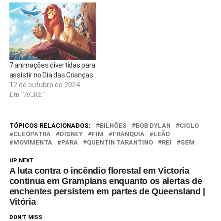
produção com alto teor
mercadológico, dedicada a
surfar na onda de nostalgia
que vem banhando…
7 animações divertidas para
assistir no Dia das Crianças
12 de outubro de 2024
Em "ACRE"
TÓPICOS RELACIONADOS:
BILHÕES
BOB DYLAN
CICLO
CLEÓPATRA
DISNEY
FIM
FRANQUIA
LEÃO
MOVIMENTA
PARA
QUENTIN TARANTINO
REI
SEM
UP NEXT
A luta contra o incêndio florestal em Victoria
continua em Grampians enquanto os alertas de
enchentes persistem em partes de Queensland |
Vitória
DON'T MISS