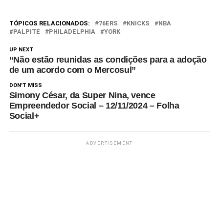
das temporadas mais
competitivas de todos os
tempos. Aqui está tudo o que
TÓPICOS RELACIONADOS:
76ERS
KNICKS
NBA
você precisa saber sobre a
PALPITE
PHILADELPHIA
YORK
próxima temporada: Quando
UP NEXT
começa…
“Não estão reunidas as condições para a adoção
de um acordo com o Mercosul”
DON'T MISS
Simony César, da Super Nina, vence
Empreendedor Social – 12/11/2024 – Folha
Social+
ADVERTISEMENT