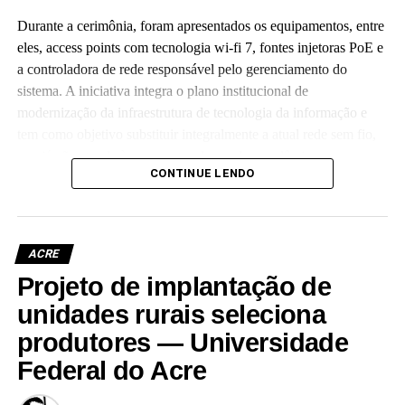
Durante a cerimônia, foram apresentados os equipamentos, entre
eles, access points com tecnologia wi-fi 7, fontes injetoras PoE e
a controladora de rede responsável pelo gerenciamento do
sistema. A iniciativa integra o plano institucional de
modernização da infraestrutura de tecnologia da informação e
tem como objetivo substituir integralmente a atual rede sem fio,
que já não atende às crescentes demandas acadêmicas e
CONTINUE LENDO
administrativas da universidade.
ACRE
Projeto de implantação de
Leia Mais: UFAC
unidades rurais seleciona
produtores — Universidade
Federal do Acre