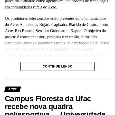
parceiros e atuarão como agentes multiplicadores de tecnologias
em comunidades rurais do Acre.
Os produtores selecionados estão presentes em oito municípios
do Acre: Acrelândia, Bujari, Capixaba, Plácido de Castro, Porto
Acre, Rio Branco, Senador Guiomard e Xapuri. O objetivo do
projeto é conectar ensino, pesquisa e extensão, formando
servidores, alunos e produtores rurais. Sua metodologia se baseia
na construção participativa de unidades demonstrativas,
internacionalmente conhecidas como “on farm demonstration”.
Orçado em R$ 5,7 milhões e executado em parceria com a
CONTINUE LENDO
Fundação de Apoio e Desenvolvimento ao Ensino, Pesquisa e
Extensão Universitária no Acre, o projeto investirá parte do
recurso para melhorias de laboratórios e unidades de ensino da
ACRE
universidade, como o Ufac Leite e o Horto das Plantas
Campus Floresta da Ufac
Alimentícias Não Convencionais, os quais atendem as
comunidades interna e externa.
recebe nova quadra
poliesportiva — Universidade
Outra parte do recurso será aplicada em propriedades rurais,