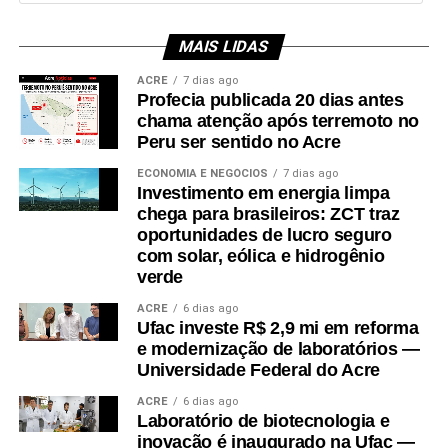
MAIS LIDAS
Leia Mais: UFAC
ACRE
7 dias ago
Profecia publicada 20 dias antes
chama atenção após terremoto no
Peru ser sentido no Acre
ECONOMIA E NEGÓCIOS
7 dias ago
Investimento em energia limpa
chega para brasileiros: ZCT traz
oportunidades de lucro seguro
com solar, eólica e hidrogênio
verde
ACRE
6 dias ago
Ufac investe R$ 2,9 mi em reforma
e modernização de laboratórios —
Universidade Federal do Acre
ACRE
6 dias ago
Laboratório de biotecnologia e
inovação é inaugurado na Ufac —