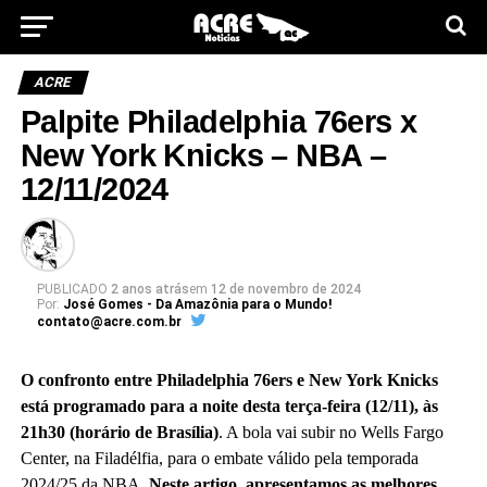
ACRE
Palpite Philadelphia 76ers x
New York Knicks – NBA –
12/11/2024
PUBLICADO
2 anos atrás
em
12 de novembro de 2024
Por:
José Gomes - Da Amazônia para o Mundo!
contato@acre.com.br
O confronto entre Philadelphia 76ers e New York Knicks
está programado para a noite desta terça-feira (12/11), às
21h30 (horário de Brasília)
. A bola vai subir no Wells Fargo
Center, na Filadélfia, para o embate válido pela temporada
2024/25 da NBA.
Neste artigo, apresentamos as melhores