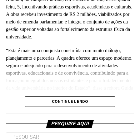
feira, 5, incentivando práticas esportivas, acadêmicas e culturais.
participativos adotados, a logística desafiadora e a participação e
A obra recebeu investimento de R$ 2 milhões, viabilizados por
alunos de graduação e pós-graduação”, disse Marilene.
meio de emenda parlamentar, e integra o conjunto de ações da
Idealização do projeto
gestão superior voltadas ao fortalecimento da estrutura física da
universidade.
O projeto foi idealizado e escrito por uma equipe
multidisciplinar/interdisciplinar, com experiência em projetos
“Esta é mais uma conquista construída com muito diálogo,
socioambientais e agricultura familiar, a qual também atua em
planejamento e parcerias. A quadra oferece um espaço moderno,
dois programas de pós-graduação da Ufac. A equipe é composta
seguro e adequado para o desenvolvimento de atividades
por servidores com atuação acadêmica destacada na aprovação
esportivas, educacionais e de convivência, contribuindo para a
de projetos em chamadas públicas nacionais (CNPq, Capes,
formação integral dos nossos estudantes e para o fortalecimento
Finep), publicação de artigos científicos, registro de patentes,
da vida universitária no interior do Estado”, disse a reitora Guida
condução de orientações e aplicação de políticas sociais. A
Aquino durante a solenidade de inauguração.
CONTINUE LENDO
equipe conta com um bolsista de produtividade do CNPq e com
profissionais formados em Agronomia, Nutrição, Medicina
Veterinária, Serviço Social e Administração.
PESQUISE AQUI
Leia Mais: UFAC