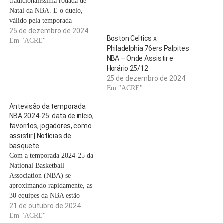
tradicionalíssima rodada de
Natal da NBA. E o duelo,
válido pela temporada
2024/25, será às 19h (horário
25 de dezembro de 2024
Boston Celtics x
de Brasília) deste dia 25 de
Em "ACRE"
Philadelphia 76ers Palpites
dezembro de 2024. O palco
NBA – Onde Assistir e
será o icônico TD Garden, em
Horário 25/12
Boston. E essa partida promete
25 de dezembro de 2024
ser uma das…
Em "ACRE"
Antevisão da temporada
NBA 2024-25: data de início,
favoritos, jogadores, como
assistir | Notícias de
basquete
Com a temporada 2024-25 da
National Basketball
Association (NBA) se
aproximando rapidamente, as
30 equipes da NBA estão
fazendo os preparativos finais
21 de outubro de 2024
antes do que promete ser uma
Em "ACRE"