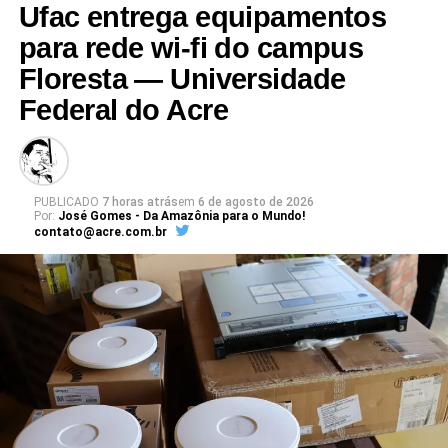
Ufac entrega equipamentos
para rede wi-fi do campus
Floresta — Universidade
Leia Mais: UFAC
Federal do Acre
PUBLICADO
7 horas atrás
em
6 de agosto de 2026
Por:
José Gomes - Da Amazônia para o Mundo!
contato@acre.com.br