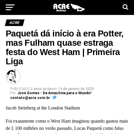
ACRE
Paquetá dá início à era Potter,
mas Fulham quase estraga
festa do West Ham | Primeira
Liga
PUBLICADO
2 anos atrás
em
14 de janeiro de 2025
Por:
José Gomes - Da Amazônia para o Mundo!
contato@acre.com.br
Jacob Steinberg at the London Stadium
Foi exatamente como o West Ham imaginou quando gastou mais
de £ 100 milhões no verão passado. Lucas Paquetá como falso