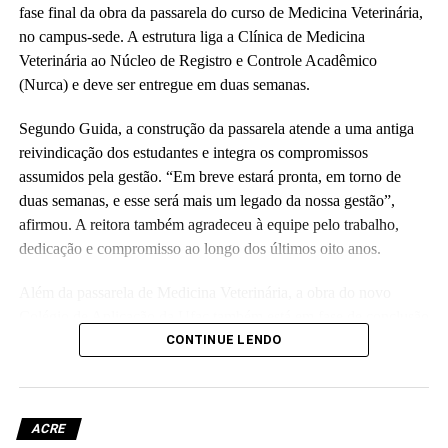
fase final da obra da passarela do curso de Medicina Veterinária,
no campus-sede. A estrutura liga a Clínica de Medicina
Veterinária ao Núcleo de Registro e Controle Acadêmico
(Nurca) e deve ser entregue em duas semanas.
Segundo Guida, a construção da passarela atende a uma antiga
reivindicação dos estudantes e integra os compromissos
assumidos pela gestão. “Em breve estará pronta, em torno de
duas semanas, e esse será mais um legado da nossa gestão”,
afirmou. A reitora também agradeceu à equipe pelo trabalho,
dedicação e compromisso ao longo dos últimos oito anos.
Além da passarela de Medicina Veterinária, a obra do novo
Colégio de Aplicação da Ufac também está em fase de conclusão
e deve ser entregue em breve.
CONTINUE LENDO
Participaram da visita pró-reitores e membros da administração
superior da Ufac.
ACRE