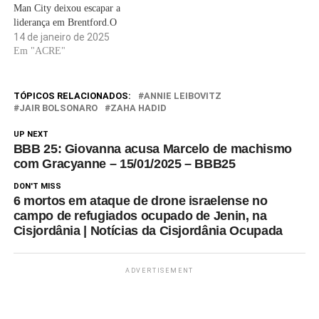
Man City deixou escapar a
liderança em Brentford.O
Nottingham Forest
14 de janeiro de 2025
demonstrou suas improváveis ​​
Em "ACRE"
credenciais de título da
Premier League ao segurando
o Liverpool no empate em 1-
TÓPICOS RELACIONADOS:
ANNIE LEIBOVITZ
1respaldando a vitória sobre os
JAIR BOLSONARO
ZAHA HADID
líderes no início da temporada.
UP NEXT
…
BBB 25: Giovanna acusa Marcelo de machismo
com Gracyanne – 15/01/2025 – BBB25
DON'T MISS
6 mortos em ataque de drone israelense no
campo de refugiados ocupado de Jenin, na
Cisjordânia | Notícias da Cisjordânia Ocupada
ADVERTISEMENT