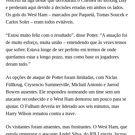
vencem na liga desde que derrotaram o Chelsea no Boxing Day
e perderam aqui devido a decisões erradas em ambos os lados.
Os gols do West Ham – marcados por Paquetá, Tomas Soucek e
Carlos Soler – eram todos evitáveis.
“Estou muito feliz com o resultado”, disse Potter. “A atuação foi
de muito esforço, muita união – entendendo que às vezes temos
que sofrer. Estava longe de ser perfeito em termos de onde
queríamos estar a longo prazo, mas como base os jogadores
deram tudo.”
As opções de ataque de Potter foram limitadas, com Niclas
Füllkrug, Crysencio Summerville, Michail Antonio e Jarrod
Bowen ausentes. Ele respondeu nomeando um time sem um
atacante reconhecido e o West Ham demorou um pouco para se
ajustar. O Fulham deveria ter liderado aos seis minutos, mas
Harry Wilson rematou contra a trave.
Os visitantes foram atraentes, mas frustrantes. O West Ham, que
estuda emprestar o atacante André Silva, do RB Leipzig, lucrou