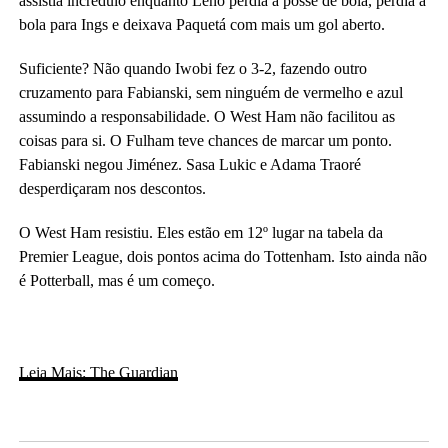
assistia incrédulo enquanto Leno perdia a posse de bola, perdia a
bola para Ings e deixava Paquetá com mais um gol aberto.
Suficiente? Não quando Iwobi fez o 3-2, fazendo outro
cruzamento para Fabianski, sem ninguém de vermelho e azul
assumindo a responsabilidade. O West Ham não facilitou as
coisas para si. O Fulham teve chances de marcar um ponto.
Fabianski negou Jiménez. Sasa Lukic e Adama Traoré
desperdiçaram nos descontos.
O West Ham resistiu. Eles estão em 12º lugar na tabela da
Premier League, dois pontos acima do Tottenham. Isto ainda não
é Potterball, mas é um começo.
Leia Mais: The Guardian