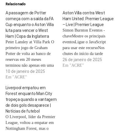
Relacionado
A passagem de Potter
Aston Villa contra West
começa com a saída da FA
Ham United: Premier League
Cup enquanto o Aston Villa
– Live | Premier League
luta para vencer o West
Simon Burnton Eventos -
Ham | Copa da Inglaterra
chaveMostre os principais
Peter Lansley at Villa Park O
eventosLigue o JavaScript
primeiro jogo de Graham
para usar este recursoNos
Potter de volta ao banco de
chutes do início da tarde
reservas em 20 meses
Brentford venceu o Crystal
26 de janeiro de 2025
terminou não apenas em uma
Palace por 2-1 fora de casa, e
Em "ACRE"
Copa da Inglaterra saída, após
10 de janeiro de 2025
Leicester fez o mesmo com o
o início mais brilhante, mas
Em "ACRE"
Tottenham. A tabela da liga
com a perda de mais dois
integralmente:CompartilharParece
Liverpool empatou em
atacantes, já que as esperanças
um dia bastante sombrio em
Forest enquanto Man City
do West Ham de…
Birmingham. Vamos torcer
tropeça quando a vantagem
para…
de dois gols desaparece |
Notícias de futebol
O Liverpool, líder da Premier
League, voltou a empatar em
Nottingham Forest, mas o