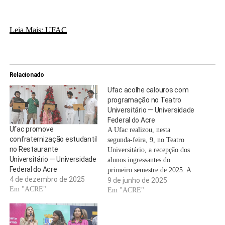
Leia Mais: UFAC
Relacionado
Ufac acolhe calouros com
programação no Teatro
Universitário — Universidade
Federal do Acre
Ufac promove
A Ufac realizou, nesta
confraternização estudantil
segunda-feira, 9, no Teatro
no Restaurante
Universitário, a recepção dos
Universitário — Universidade
alunos ingressantes do
Federal do Acre
primeiro semestre de 2025. A
4 de dezembro de 2025
atividade, organizada pela
9 de junho de 2025
Em "ACRE"
Pró-Reitoria de Assuntos
Em "ACRE"
Estudantis (Proaes) em
parceria com o Diretório
Central dos Estudantes (DCE),