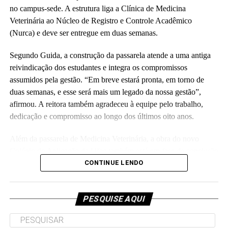
responsável pela obra.
no campus-sede. A estrutura liga a Clínica de Medicina
Veterinária ao Núcleo de Registro e Controle Acadêmico
(Fhagner Soares, estagiário Ascom/Ufac)
(Nurca) e deve ser entregue em duas semanas.
Segundo Guida, a construção da passarela atende a uma antiga
reivindicação dos estudantes e integra os compromissos
assumidos pela gestão. “Em breve estará pronta, em torno de
duas semanas, e esse será mais um legado da nossa gestão”,
Leia Mais: UFAC
afirmou. A reitora também agradeceu à equipe pelo trabalho,
dedicação e compromisso ao longo dos últimos oito anos.
Além da passarela de Medicina Veterinária, a obra do novo
Colégio de Aplicação da Ufac também está em fase de conclusão
e deve ser entregue em breve.
CONTINUE LENDO
Participaram da visita pró-reitores e membros da administração
superior da Ufac.
PESQUISE AQUI