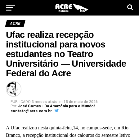
ACRE
Ufac realiza recepção
institucional para novos
estudantes no Teatro
Universitário — Universidade
Federal do Acre
PUBLICADO
3 meses atrás
em
15 de maio de 2026
Por:
José Gomes - Da Amazônia para o Mundo!
contato@acre.com.br
A Ufac realizou nesta quinta-feira,14, no campus-sede, em Rio
Branco, a recepção institucional dos calouros do semestre letivo