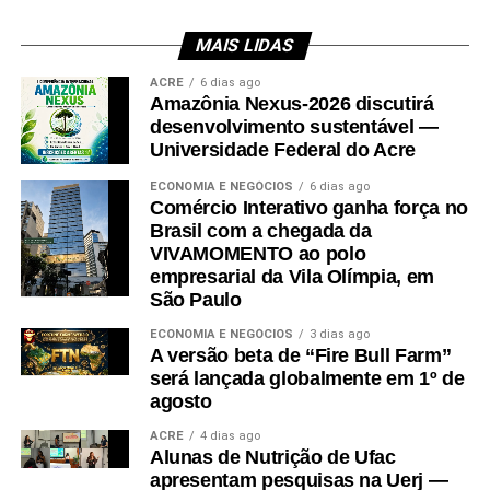
MAIS LIDAS
Leia Mais: UFAC
ACRE
6 dias ago
Amazônia Nexus-2026 discutirá
desenvolvimento sustentável —
Universidade Federal do Acre
ECONOMIA E NEGÓCIOS
6 dias ago
Comércio Interativo ganha força no
Brasil com a chegada da
VIVAMOMENTO ao polo
empresarial da Vila Olímpia, em
São Paulo
ECONOMIA E NEGÓCIOS
3 dias ago
A versão beta de “Fire Bull Farm”
será lançada globalmente em 1º de
agosto
ACRE
4 dias ago
Alunas de Nutrição de Ufac
apresentam pesquisas na Uerj —