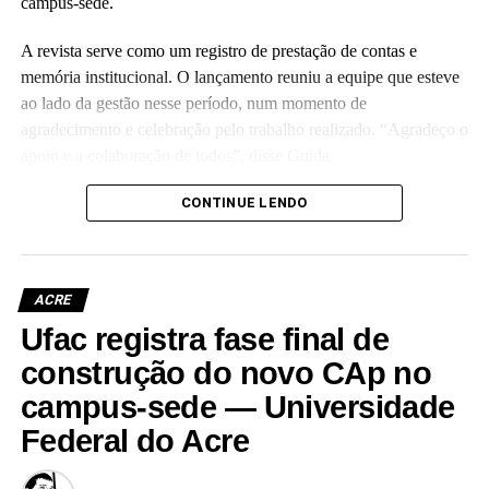
campus-sede.
A revista serve como um registro de prestação de contas e
memória institucional. O lançamento reuniu a equipe que esteve
ao lado da gestão nesse período, num momento de
agradecimento e celebração pelo trabalho realizado. “Agradeço o
apoio e a colaboração de todos”, disse Guida.
(Camila Barbosa, estagiária Ascom/Ufac)
CONTINUE LENDO
ACRE
Ufac registra fase final de
Leia Mais: UFAC
construção do novo CAp no
campus-sede — Universidade
Federal do Acre