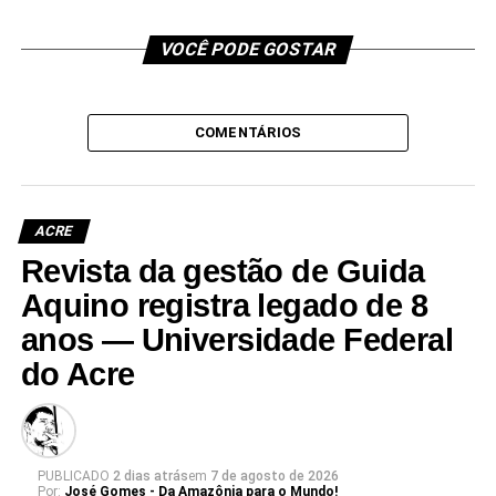
VOCÊ PODE GOSTAR
COMENTÁRIOS
ACRE
Revista da gestão de Guida
Aquino registra legado de 8
anos — Universidade Federal
do Acre
PUBLICADO
2 dias atrás
em
7 de agosto de 2026
Por:
José Gomes - Da Amazônia para o Mundo!