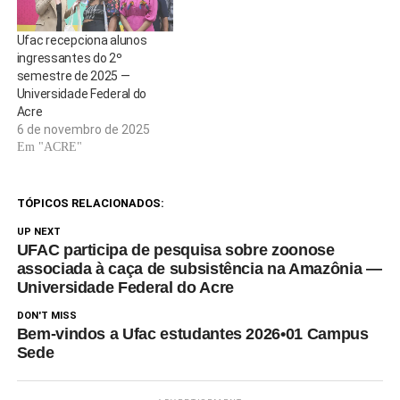
marcou o início da jornada
acadêmica dos calouros dos 29
Ufac recepciona alunos
cursos de graduação…
ingressantes do 2º
semestre de 2025 —
Universidade Federal do
Acre
6 de novembro de 2025
Em "ACRE"
TÓPICOS RELACIONADOS:
UP NEXT
UFAC participa de pesquisa sobre zoonose
associada à caça de subsistência na Amazônia —
Universidade Federal do Acre
DON'T MISS
Bem-vindos a Ufac estudantes 2026•01 Campus
Sede