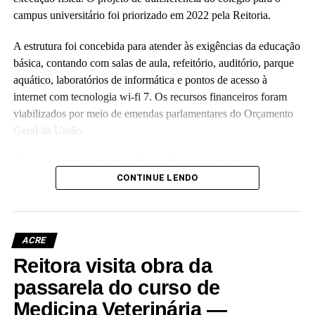
campus universitário foi priorizado em 2022 pela Reitoria.
A estrutura foi concebida para atender às exigências da educação
básica, contando com salas de aula, refeitório, auditório, parque
aquático, laboratórios de informática e pontos de acesso à
internet com tecnologia wi-fi 7. Os recursos financeiros foram
viabilizados por meio de emendas parlamentares do Orçamento
Geral da União.
“Essa obra representa mais do que tijolos e concreto; é a
realização de um compromisso com a qualidade da educação
CONTINUE LENDO
básica e com o futuro das nossas crianças no Acre”, disse a
reitora Guida Aquino. Ela informou que o antigo prédio do
colégio, localizado no centro da capital e tombado como
ACRE
patrimônio histórico da instituição, passará por revitalização para
Reitora visita obra da
abrigar o Palácio da Cultura da Ufac.
passarela do curso de
A vice-reitora eleita, Almecina Balbino, reafirmou a continuidade
Medicina Veterinária —
dos projetos de expansão da infraestrutura da instituição. “Eu