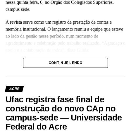
nessa quinta-feira, 6, no Órgão dos Colegiados Superiores,
campus-sede.
A revista serve como um registro de prestação de contas e
memória institucional. O lançamento reuniu a equipe que esteve
ao lado da gestão nesse período, num momento de
agradecimento e celebração pelo trabalho realizado. “Agradeço o
apoio e a colaboração de todos”, disse Guida.
(Camila Barbosa, estagiária Ascom/Ufac)
CONTINUE LENDO
ACRE
Ufac registra fase final de
Leia Mais: UFAC
construção do novo CAp no
campus-sede — Universidade
Federal do Acre