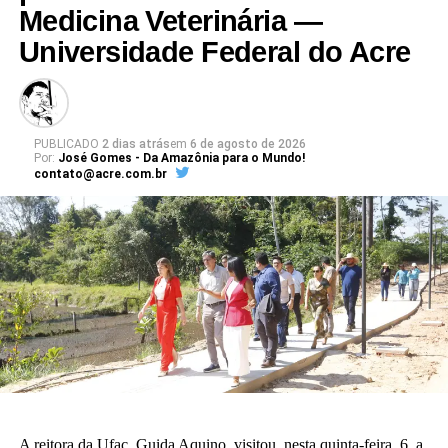
Medicina Veterinária —
dos projetos de expansão da infraestrutura da instituição. “Eu
Universidade Federal do Acre
estarei sempre à disposição, de portas abertas, para seguir os
mesmos passos que a professora Guida deixou.”
O diretor do CAp, Ceilton França, enfatizou a adequação do
projeto arquitetônico às necessidades da educação básica. “Para
PUBLICADO
2 dias atrás
em
6 de agosto de 2026
Por:
José Gomes - Da Amazônia para o Mundo!
nós o sonho já está acontecendo. Quando enxergamos que a
contato@acre.com.br
construção existe, é uma construção adequada à nossa realidade
da educação básica.”
A vice-diretora do CAp, Alessandra Perez Lima, destacou a
relevância do novo espaço para a rotina pedagógica e acadêmica.
“Muito em breve vamos deixar de ser nômades e teremos o
nosso lugar. Eu olho para cada espaço aqui e já vejo essas
crianças correndo e sendo felizes.”
Também participaram da cerimônia o pró-reitor de Planejamento,
Alexandre Rid; o pró-reitor de Administração, Marcelo Cruz; o
prefeito do campus, Artesson Cruz; além de professores, técnico-
A reitora da Ufac, Guida Aquino, visitou, nesta quinta-feira, 6, a