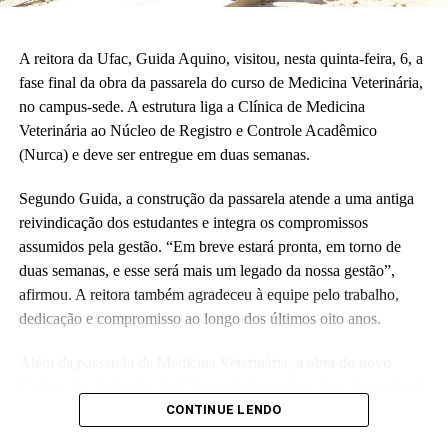
A reitora da Ufac, Guida Aquino, visitou, nesta quinta-feira, 6, a
fase final da obra da passarela do curso de Medicina Veterinária,
no campus-sede. A estrutura liga a Clínica de Medicina
Veterinária ao Núcleo de Registro e Controle Acadêmico
(Nurca) e deve ser entregue em duas semanas.
Segundo Guida, a construção da passarela atende a uma antiga
reivindicação dos estudantes e integra os compromissos
assumidos pela gestão. “Em breve estará pronta, em torno de
duas semanas, e esse será mais um legado da nossa gestão”,
afirmou. A reitora também agradeceu à equipe pelo trabalho,
dedicação e compromisso ao longo dos últimos oito anos.
Além da passarela de Medicina Veterinária, a obra do novo
Colégio de Aplicação da Ufac também está em fase de conclusão
e deve ser entregue em breve.
CONTINUE LENDO
Participaram da visita pró-reitores e membros da administração