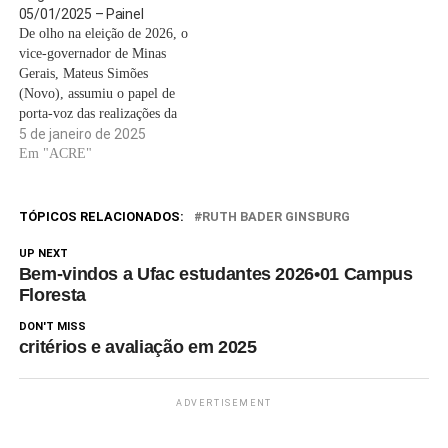
05/01/2025 – Painel
De olho na eleição de 2026, o
vice-governador de Minas
Gerais, Mateus Simões
(Novo), assumiu o papel de
porta-voz das realizações da
gestão Romeu Zema. No
5 de janeiro de 2025
último dia de 2024, ele
Em "ACRE"
divulgou um vídeo em suas
redes sociais mostrando obras
e projetos do ano, ao som de
TÓPICOS RELACIONADOS:
RUTH BADER GINSBURG
um jingle que…
UP NEXT
Bem-vindos a Ufac estudantes 2026•01 Campus
Floresta
DON'T MISS
critérios e avaliação em 2025
ADVERTISEMENT