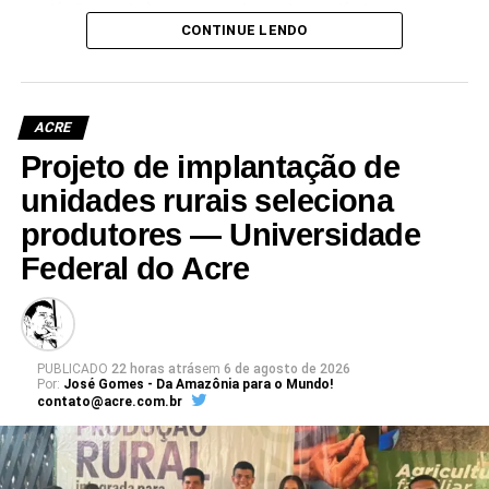
que já não atende às crescentes demandas acadêmicas e
CONTINUE LENDO
administrativas da universidade.
ACRE
Projeto de implantação de
Leia Mais: UFAC
unidades rurais seleciona
produtores — Universidade
Federal do Acre
PUBLICADO
22 horas atrás
em
6 de agosto de 2026
Por:
José Gomes - Da Amazônia para o Mundo!
contato@acre.com.br