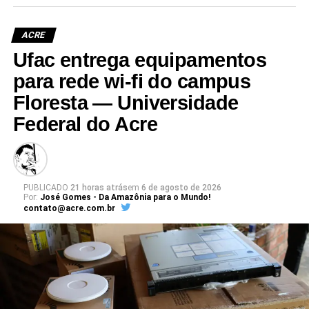
superior da Ufac.
ACRE
Ufac entrega equipamentos
para rede wi-fi do campus
Floresta — Universidade
Leia Mais: UFAC
Federal do Acre
PUBLICADO
21 horas atrás
em
6 de agosto de 2026
Por:
José Gomes - Da Amazônia para o Mundo!
contato@acre.com.br