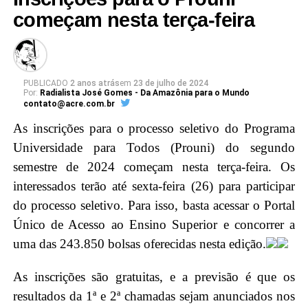
Além disso, Luís Roberto Barroso participará de um
começam nesta terça-feira
diálogo com magistradas e magistrados acreanos,
promovendo a troca de experiências e
conhecimentos, e fortalecendo os laços entre a mais
alta Corte do país e a magistratura acreana.
PUBLICADO
2 anos atrás
em
23 de julho de 2024
Por:
Radialista José Gomes - Da Amazônia para o Mundo
contato@acre.com.br
Em seguida, o ministro Barroso será agraciado com a
As inscrições para o processo seletivo do Programa
maior honraria da Justiça do Acre, a insígnia da
Universidade para Todos (Prouni) do segundo
Ordem do Mérito Judiciário, durante a sessão solene
semestre de 2024 começam nesta terça-feira. Os
no Pleno, no Tribunal de Justiça do Acre (TJAC).
interessados terão até sexta-feira (26) para participar
Instituída pela Resolução nº. 283/2022, essa distinção
do processo seletivo. Para isso, basta acessar o Portal
é concedida por decisão unânime dos membros do
Único de Acesso ao Ensino Superior e concorrer a
Conselho da Ordem do Mérito Judiciário acreano em
uma das 243.850 bolsas oferecidas nesta edição.
diferentes graus, reconhecendo assim a excelência e
relevância do trabalho do ministro para o Judiciário
As inscrições são gratuitas, e a previsão é que os
brasileiro.
resultados da 1ª e 2ª chamadas sejam anunciados nos