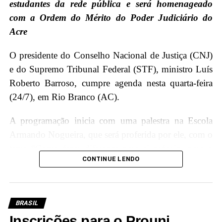
estudantes da rede pública e será homenageado
com a Ordem do Mérito do Poder Judiciário do
Acre
O presidente do Conselho Nacional de Justiça (CNJ)
e do Supremo Tribunal Federal (STF), ministro Luís
Roberto Barroso, cumpre agenda nesta quarta-feira
(24/7), em Rio Branco (AC).
A programação inicia com uma palestra na Escola
Armando Nogueira, que será proferida por ele, com o
tema “Como fazer diferença para si próprio, para o
CONTINUE LENDO
Brasil e para o mundo”, onde terá a oportunidade de
interagir e compartilhar conhecimentos com os
jovens estudantes, incentivando a importância da
educação e cidadania.
BRASIL
Inscrições para o Prouni