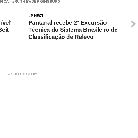
 35% do…
sem hora definida. O instituto…
FICA
RUTH BADER GINSBURG
UP NEXT
ível’
Pantanal recebe 2ª Excursão
eit
Técnica do Sistema Brasileiro de
Classificação de Relevo
ADVERTISEMENT