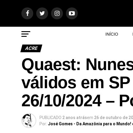
INÍCIO
ACRE
Quaest: Nunes
válidos em SP
26/10/2024 – P
PUBLICADO
2 anos atrás
em
26 de outubro de 2
Por:
José Gomes - Da Amazônia para o Mundo!