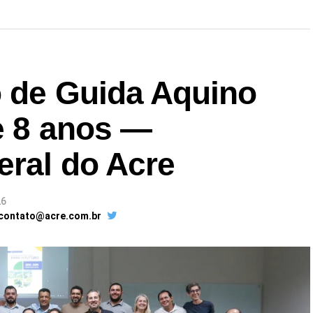
o de Guida Aquino
e 8 anos —
eral do Acre
26
 contato@acre.com.br