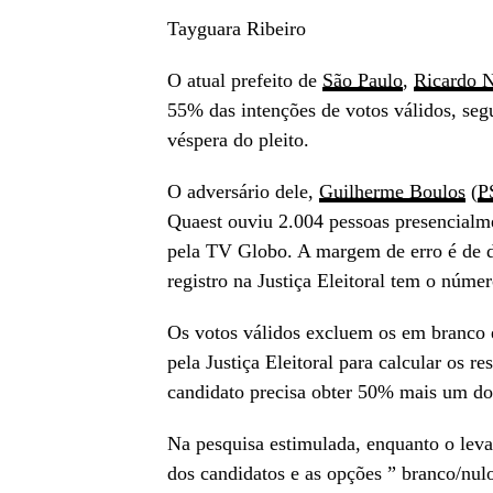
Tayguara Ribeiro
O atual prefeito de
São Paulo
,
Ricardo 
55% das intenções de votos válidos, seg
véspera do pleito.
O adversário dele,
Guilherme Boulos
(
P
Quaest ouviu 2.004 pessoas presencialme
pela TV Globo. A margem de erro é de d
registro na Justiça Eleitoral tem o núm
Os votos válidos excluem os em branco e
pela Justiça Eleitoral para calcular os re
candidato precisa obter 50% mais um dos 
Na pesquisa estimulada, enquanto o lev
dos candidatos e as opções ” branco/nulo