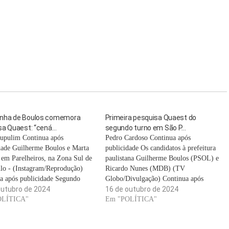
ha de Boulos comemora
Primeira pesquisa Quaest do
sa Quaest: “cená…
segundo turno em São P…
upulim Continua após
Pedro Cardoso Continua após
dade Guilherme Boulos e Marta
publicidade Os candidatos à prefeitura
 em Parelheiros, na Zona Sul de
paulistana Guilherme Boulos (PSOL) e
lo - (Instagram/Reprodução)
Ricardo Nunes (MDB) (TV
a após publicidade Segundo
Globo/Divulgação) Continua após
a divulgada pela Quaest nesta
outubro de 2024
publicidade A primeira pesquisa Quaest
16 de outubro de 2024
eira, o prefeito e candidato à
OLÍTICA"
do segundo turno das eleições para a
Em "POLÍTICA"
ão em São Paulo, Ricardo Nunes
prefeitura de São Paulo vai ser
tem 44% das intenções de voto
divulgada na tarde de hoje (16), ainda