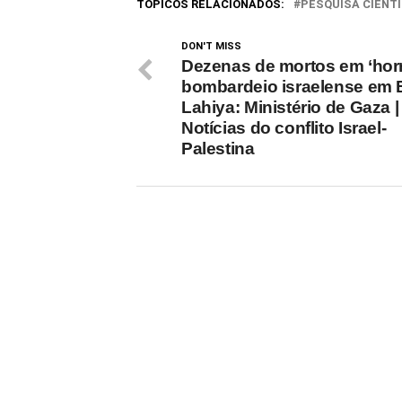
(MDB) com 55,6% dos votos válidos
contra
TÓPICOS RELACIONADOS:
PESQUISA CIENTÍ
contra 44,4% de Guilherme…
DON'T MISS
Dezenas de mortos em ‘horr
bombardeio israelense em B
Lahiya: Ministério de Gaza |
Notícias do conflito Israel-
Palestina