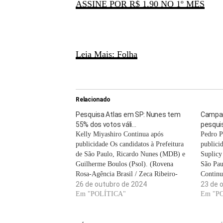
ASSINE POR R$ 1,90 NO 1º MÊS
Leia Mais: Folha
Relacionado
Pesquisa Atlas em SP: Nunes tem
Campan
55% dos votos váli…
pesqui
Kelly Miyashiro Continua após
Pedro P
publicidade Os candidatos à Prefeitura
publici
de São Paulo, Ricardo Nunes (MDB) e
Suplicy
Guilherme Boulos (Psol). (Rovena
São Pau
Rosa-Agência Brasil / Zeca Ribeiro-
Continu
Câmara dos Deputados/Reprodução)
26 de outubro de 2024
pesquis
23 de 
Continua após publicidade A última
Em "POLÍTICA"
quarta-f
Em "P
pesquisa AtlasIntel divulgada neste
reeleiç
sábado, 26, apontou Ricardo Nunes
(MDB), 