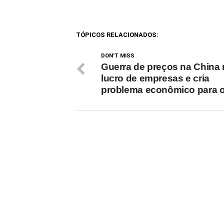
por 2 a 1 e chegou às…
última 
TÓPICOS RELACIONADOS:
DON'T MISS
Guerra de preços na China 
lucro de empresas e cria
problema econômico para o