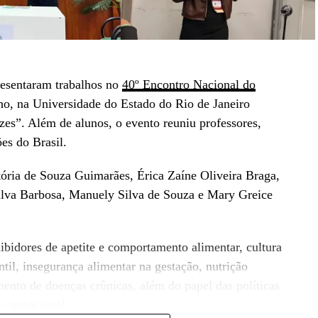
resentaram trabalhos no
40º Encontro Nacional do
lho, na Universidade do Estado do Rio de Janeiro
es”. Além de alunos, o evento reuniu professores,
ões do Brasil.
ória de Souza Guimarães, Érica Zaíne Oliveira Braga,
ilva Barbosa, Manuely Silva de Souza e Mary Greice
bidores de apetite e comportamento alimentar, cultura
til, insegurança alimentar na gestação, nutrição
mento de doenças crônicas, além do papel das políticas
e nutricional.