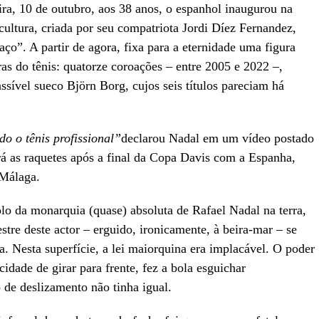
eira, 10 de outubro, aos 38 anos, o espanhol inaugurou na
ultura, criada por seu compatriota Jordi Díez Fernandez,
ço”. A partir de agora, fixa para a eternidade uma figura
ras do tênis: quatorze coroações – entre 2005 e 2022 –,
sível sueco Björn Borg, cujos seis títulos pareciam há
o o tênis profissional”
declarou Nadal em um vídeo postado
á as raquetes após a final da Copa Davis com a Espanha,
Málaga.
o da monarquia (quase) absoluta de Rafael Nadal na terra,
tre deste actor – erguido, ironicamente, à beira-mar – se
a. Nesta superfície, a lei maiorquina era implacável. O poder
idade de girar para frente, fez a bola esguichar
de deslizamento não tinha igual.