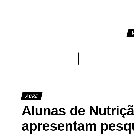
V
ACRE
Alunas de Nutriç
apresentam pesqu