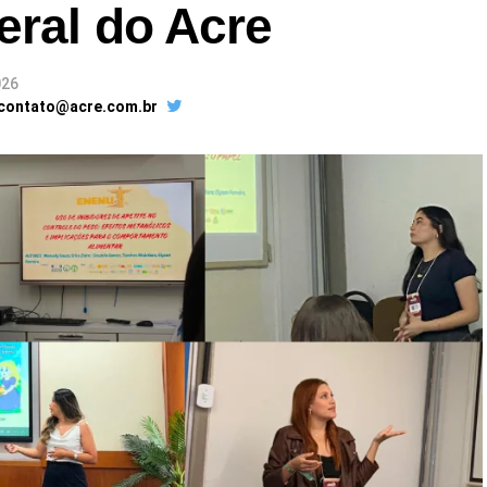
eral do Acre
026
 contato@acre.com.br