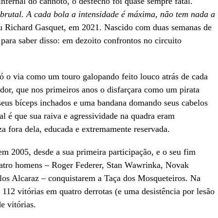
infernal do canhoto, o desfecho foi quase sempre fatal.
brutal. A cada bola a intensidade é máxima, não tem nada a
u Richard Gasquet, em 2021. Nascido com duas semanas de
 para saber disso: em dezoito confrontos no circuito
ó o via como um touro galopando feito louco atrás de cada
dor, que nos primeiros anos o disfarçara como um pirata
 seus bíceps inchados e uma bandana domando seus cabelos
al é que sua raiva e agressividade na quadra eram
za fora dela, educada e extremamente reservada.
 em 2005, desde a sua primeira participação, e o seu fim
uatro homens – Roger Federer, Stan Wawrinka, Novak
los Alcaraz – conquistarem a Taça dos Mosqueteiros. Na
112 vitórias em quatro derrotas (e uma desistência por lesão
 vitórias.