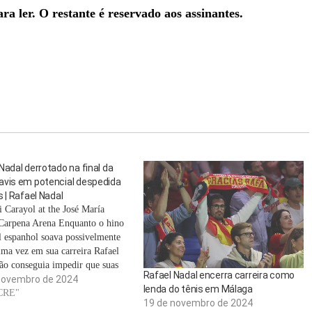
a ler. O restante é reservado aos assinantes.
Nadal derrotado na final da
avis em potencial despedida
s | Rafael Nadal
 Carayol at the José María
Carpena Arena Enquanto o hino
l espanhol soava possivelmente
tima vez em sua carreira Rafael
ão conseguia impedir que suas
Rafael Nadal encerra carreira como
 fluíssem. Lágrimas brotaram
novembro de 2024
lenda do tênis em Málaga
 olhos e suas mãos tremiam
CRE"
19 de novembro de 2024
mente ao seu lado. Finalmente, a