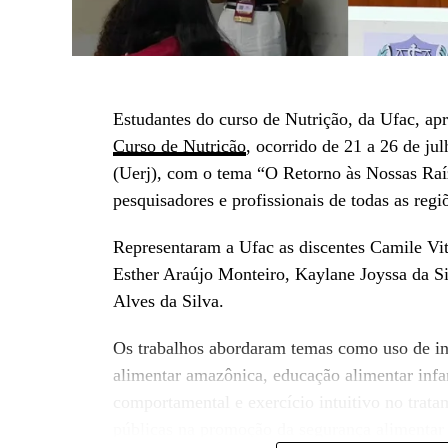
Estudantes do curso de Nutrição, da Ufac, ap
Curso de Nutrição
, ocorrido de 21 a 26 de ju
(Uerj), com o tema “O Retorno às Nossas Raíz
pesquisadores e profissionais de todas as regi
Representaram a Ufac as discentes Camile Vit
Esther Araújo Monteiro, Kaylane Joyssa da S
Alves da Silva.
Os trabalhos abordaram temas como uso de ini
alimentar amazônica, educação alimentar infan
comportamental e exercício intuitivo no trata
públicas na promoção da segurança alimentar 