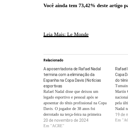
Você ainda tem 73,42% deste artigo par
Leia Mais: Le Monde
Relacionado
A aposentadoria de Rafael Nadal
Rafael 
termina com a eliminação da
Copa D
Espanha na Copa Davis | Notícias
do têni
esportivas
Tumaini
Rafael Nadal disse que deixou um
Martín 
legado esportivo e pessoal após se
naciona
aposentar do tênis profissional na Copa
pela úl
Davis. O jogador de 38 anos foi
Nadal n
derrotado na terça-feira na primeira
emoções
19 de 
partida de simples das quartas de final,
20 de novembro de 2024
de seus
Em "A
quando a Holanda derrotou a Espanha
Em "ACRE"
visivel