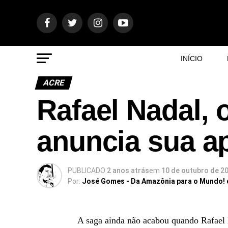
INÍCIO
ACRE
Rafael Nadal, 
anuncia sua a
PUBLICADO
2 anos atrás
em
10 de outubro de 2
Por:
José Gomes - Da Amazônia para o Mundo!
A saga ainda não acabou quando Rafael N