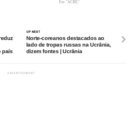
Em "ACRE"
etapa desta jornada…
UP NEXT
reduz
Norte-coreanos destacados ao
lado de tropas russas na Ucrânia,
 país
dizem fontes | Ucrânia
ADVERTISEMENT