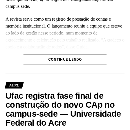
campus-sede.
A revista serve como um registro de prestação de contas e
memória institucional. O lançamento reuniu a equipe que esteve
ao lado da gestão nesse período, num momento de
agradecimento e celebração pelo trabalho realizado. “Agradeço o
apoio e a colaboração de todos”, disse Guida.
(Camila Barbosa, estagiária Ascom/Ufac)
CONTINUE LENDO
ACRE
Ufac registra fase final de
Leia Mais: UFAC
construção do novo CAp no
campus-sede — Universidade
Federal do Acre