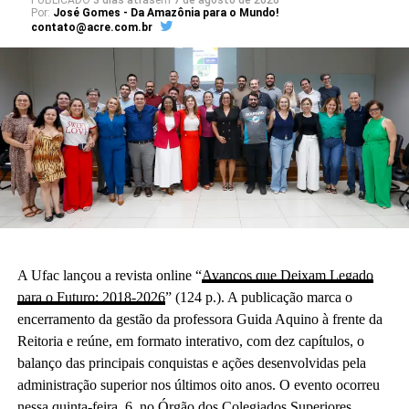
PUBLICADO
3 dias atrás
em
7 de agosto de 2026
Por:
José Gomes - Da Amazônia para o Mundo!
contato@acre.com.br
A Ufac lançou a revista online “
Avanços que Deixam Legado
para o Futuro: 2018-2026
” (124 p.). A publicação marca o
encerramento da gestão da professora Guida Aquino à frente da
Reitoria e reúne, em formato interativo, com dez capítulos, o
balanço das principais conquistas e ações desenvolvidas pela
administração superior nos últimos oito anos. O evento ocorreu
nessa quinta-feira, 6, no Órgão dos Colegiados Superiores,