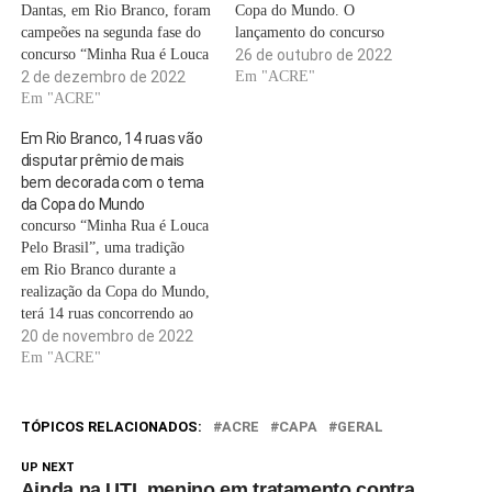
Dantas, em Rio Branco, foram
Copa do Mundo. O
campeões na segunda fase do
lançamento do concurso
concurso “Minha Rua é Louca
“Minha Rua é Louca Pelo
26 de outubro de 2022
Pelo Brasil”, uma tradição em
2 de dezembro de 2022
Brasil” ocorreu nesta terça-
Em "ACRE"
Rio Branco durante a Copa do
Em "ACRE"
feira (25). Podem concorrer
Mundo. Durante as visitas, os
ao concurso as ruas localizadas
Em Rio Branco, 14 ruas vão
jurados avaliaram adequação
em bairros ou em condomínios
disputar prêmio de mais
da decoração ao tema copa,
que forem decoradas com o
bem decorada com o tema
criatividade e originalidade,…
tema…
da Copa do Mundo
concurso “Minha Rua é Louca
Pelo Brasil”, uma tradição
em Rio Branco durante a
realização da Copa do Mundo,
terá 14 ruas concorrendo ao
prêmio de melhor decoração.
20 de novembro de 2022
As visitas para o julgamento
Em "ACRE"
serão iniciadas no dia 27,
véspera do segundo jogo da
Seleção Brasileira no mundial.
TÓPICOS RELACIONADOS:
ACRE
CAPA
GERAL
"Iremos realizar as visitas
antes…
UP NEXT
Ainda na UTI, menino em tratamento contra