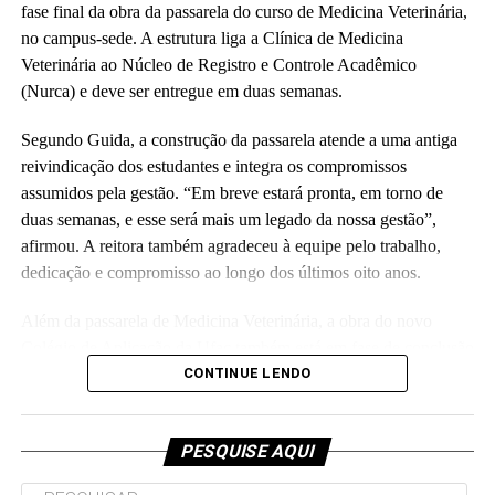
administrativos, estudantes e representantes da construtora
fase final da obra da passarela do curso de Medicina Veterinária,
responsável pela obra.
no campus-sede. A estrutura liga a Clínica de Medicina
Veterinária ao Núcleo de Registro e Controle Acadêmico
(Fhagner Soares, estagiário Ascom/Ufac)
(Nurca) e deve ser entregue em duas semanas.
Segundo Guida, a construção da passarela atende a uma antiga
reivindicação dos estudantes e integra os compromissos
assumidos pela gestão. “Em breve estará pronta, em torno de
duas semanas, e esse será mais um legado da nossa gestão”,
Leia Mais: UFAC
afirmou. A reitora também agradeceu à equipe pelo trabalho,
dedicação e compromisso ao longo dos últimos oito anos.
Além da passarela de Medicina Veterinária, a obra do novo
Colégio de Aplicação da Ufac também está em fase de conclusão
e deve ser entregue em breve.
CONTINUE LENDO
Participaram da visita pró-reitores e membros da administração
superior da Ufac.
PESQUISE AQUI