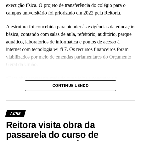
execução física. O projeto de transferência do colégio para o
campus universitário foi priorizado em 2022 pela Reitoria.
A estrutura foi concebida para atender às exigências da educação
básica, contando com salas de aula, refeitório, auditório, parque
aquático, laboratórios de informática e pontos de acesso à
internet com tecnologia wi-fi 7. Os recursos financeiros foram
viabilizados por meio de emendas parlamentares do Orçamento
Geral da União.
“Essa obra representa mais do que tijolos e concreto; é a
realização de um compromisso com a qualidade da educação
CONTINUE LENDO
básica e com o futuro das nossas crianças no Acre”, disse a
reitora Guida Aquino. Ela informou que o antigo prédio do
colégio, localizado no centro da capital e tombado como
ACRE
patrimônio histórico da instituição, passará por revitalização para
Reitora visita obra da
abrigar o Palácio da Cultura da Ufac.
passarela do curso de
A vice-reitora eleita, Almecina Balbino, reafirmou a continuidade