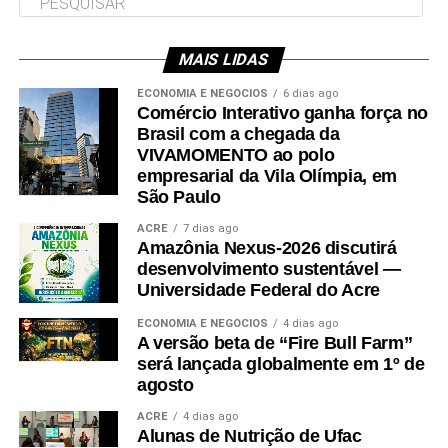
MAIS LIDAS
Leia Mais: UFAC
ECONOMIA E NEGÓCIOS
6 dias ago
Comércio Interativo ganha força no
Brasil com a chegada da
VIVAMOMENTO ao polo
empresarial da Vila Olímpia, em
São Paulo
ACRE
7 dias ago
Amazônia Nexus-2026 discutirá
desenvolvimento sustentável —
Universidade Federal do Acre
ECONOMIA E NEGÓCIOS
4 dias ago
A versão beta de “Fire Bull Farm”
será lançada globalmente em 1º de
agosto
ACRE
4 dias ago
Alunas de Nutrição de Ufac