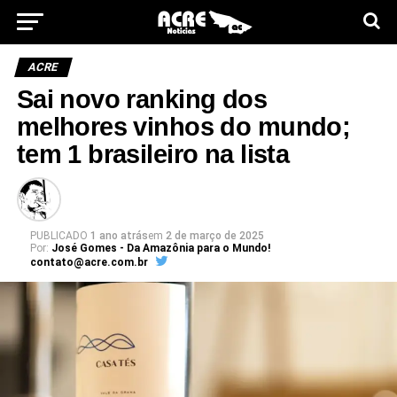
ACRE
Sai novo ranking dos
melhores vinhos do mundo;
tem 1 brasileiro na lista
PUBLICADO
1 ano atrás
em
2 de março de 2025
Por:
José Gomes - Da Amazônia para o Mundo!
contato@acre.com.br