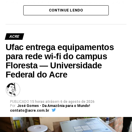
Colégio de Aplicação da Ufac também está em fase de conclusão
e deve ser entregue em breve.
CONTINUE LENDO
Participaram da visita pró-reitores e membros da administração
superior da Ufac.
ACRE
Ufac entrega equipamentos
para rede wi-fi do campus
Floresta — Universidade
Leia Mais: UFAC
Federal do Acre
PUBLICADO
15 horas atrás
em
6 de agosto de 2026
Por:
José Gomes - Da Amazônia para o Mundo!
contato@acre.com.br