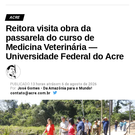
ACRE
Reitora visita obra da
passarela do curso de
Medicina Veterinária —
Universidade Federal do Acre
PUBLICADO
13 horas atrás
em
6 de agosto de 2026
Por:
José Gomes - Da Amazônia para o Mundo!
contato@acre.com.br