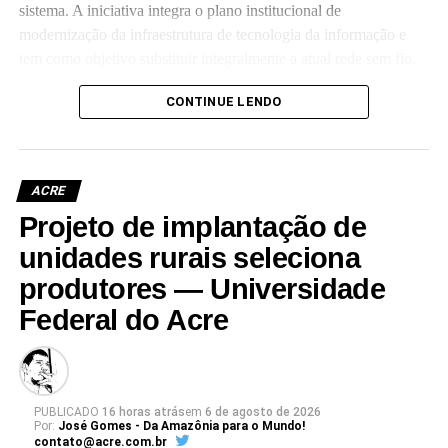
sistema. A iniciativa integra o plano institucional de
modernização da infraestrutura de tecnologia da informação e
tem como objetivo substituir integralmente a atual rede sem fio,
que já não atende às crescentes demandas acadêmicas e
CONTINUE LENDO
administrativas da universidade.
ACRE
Projeto de implantação de
Leia Mais: UFAC
unidades rurais seleciona
produtores — Universidade
Federal do Acre
PUBLICADO
16 horas atrás
em
6 de agosto de 2026
Por:
José Gomes - Da Amazônia para o Mundo!
contato@acre.com.br