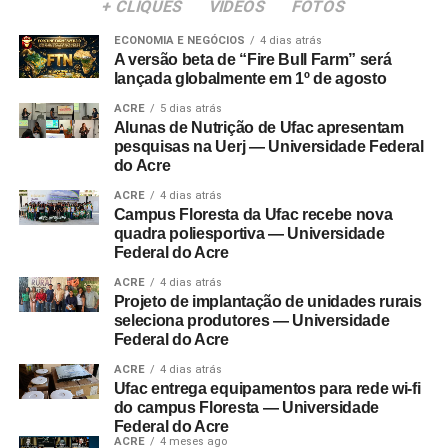
+ CLIQUES
VÍDEOS
FOTOS
ECONOMIA E NEGÓCIOS
4 dias atrás
A versão beta de “Fire Bull Farm” será
lançada globalmente em 1º de agosto
ACRE
5 dias atrás
Alunas de Nutrição de Ufac apresentam
pesquisas na Uerj — Universidade Federal
do Acre
ACRE
4 dias atrás
Campus Floresta da Ufac recebe nova
quadra poliesportiva — Universidade
Federal do Acre
ACRE
4 dias atrás
Projeto de implantação de unidades rurais
seleciona produtores — Universidade
Federal do Acre
ACRE
4 dias atrás
Ufac entrega equipamentos para rede wi-fi
do campus Floresta — Universidade
Federal do Acre
ACRE
4 meses ago