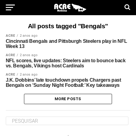
All posts tagged "Bengals"
ACRE
2 anos ago
Cincinnati Bengals and Pittsburgh Steelers play in NFL
Week 13
ACRE
2 anos ago
NFL scores, live updates: Steelers aim to bounce back
vs. Bengals, Vikings host Cardinals
ACRE
2 anos ago
J.K. Dobbins’ late touchdown propels Chargers past
Bengals on ‘Sunday Night Football:’ Key takeaways
MORE POSTS