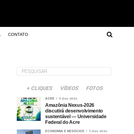
L
CONTATO
+ CLIQUES
VÍDEOS
FOTOS
ACRE
4 dias atrás
Amazônia Nexus-2026
discutirá desenvolvimento
sustentável — Universidade
Federal do Acre
ECONOMIA E NEGÓCIOS
3 dias atrás