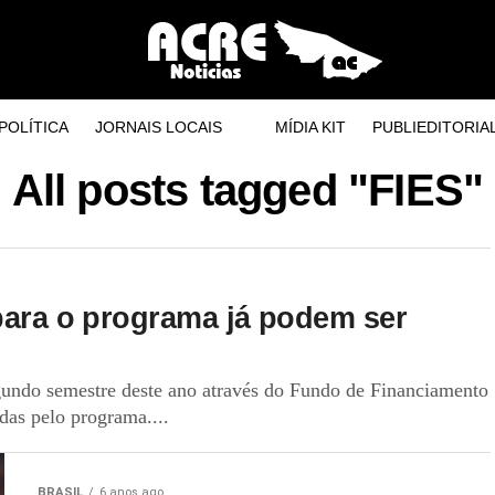
POLÍTICA
JORNAIS LOCAIS
MÍDIA KIT
PUBLIEDITORIA
All posts tagged "FIES"
 para o programa já podem ser
egundo semestre deste ano através do Fundo de Financiamento
idas pelo programa....
BRASIL
6 anos ago