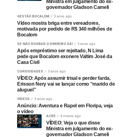
Ministra em julgamento do ex-
governador Gladson Cameli
GESTÃO BOCALOM
3 anos ago
Vídeo mostra briga entre vereadores,
motivada por pedido de R$ 340 milhões de
Bocalom
SE NÃO ROUBAR O DINHEIRO DÁ!
3 anos ago
Após empréstimo ser rejeitado, N Lima
pede que Bocalom exonere Valtim José da
Casa Civil
CURIOSIDADES
3 anos ago
VÍDEO: Após assumir trisal e perder farda,
Erisson Nery vai se lançar como “marido de
aluguel”
VÍDEOS
3 anos ago
Anúncio: Aventura e Rapel em Floripa, veja
o vídeo
ACRE
4 meses ago
VÍDEO: Veja o que disse
Ministra em julgamento do ex-
governador Gladson Cameli