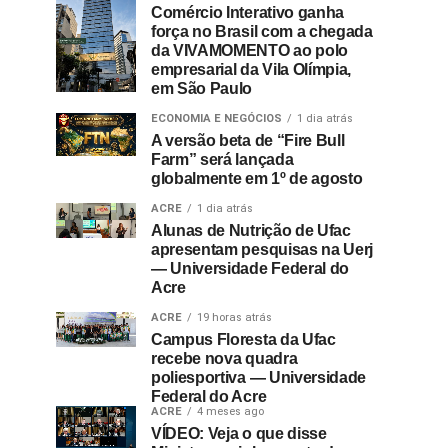
Comércio Interativo ganha
força no Brasil com a chegada
da VIVAMOMENTO ao polo
empresarial da Vila Olímpia,
em São Paulo
ECONOMIA E NEGÓCIOS
1 dia atrás
A versão beta de “Fire Bull
Farm” será lançada
globalmente em 1º de agosto
ACRE
1 dia atrás
Alunas de Nutrição de Ufac
apresentam pesquisas na Uerj
— Universidade Federal do
Acre
ACRE
19 horas atrás
Campus Floresta da Ufac
recebe nova quadra
poliesportiva — Universidade
Federal do Acre
ACRE
4 meses ago
VÍDEO: Veja o que disse