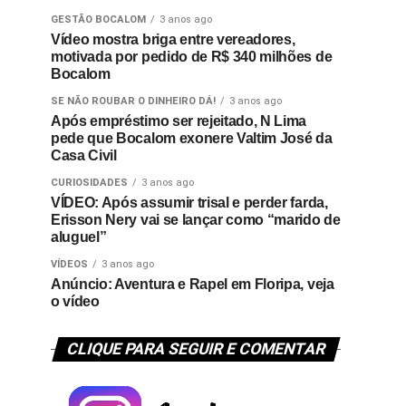
GESTÃO BOCALOM
3 anos ago
Vídeo mostra briga entre vereadores,
motivada por pedido de R$ 340 milhões de
Bocalom
SE NÃO ROUBAR O DINHEIRO DÁ!
3 anos ago
Após empréstimo ser rejeitado, N Lima
pede que Bocalom exonere Valtim José da
Casa Civil
CURIOSIDADES
3 anos ago
VÍDEO: Após assumir trisal e perder farda,
Erisson Nery vai se lançar como “marido de
aluguel”
VÍDEOS
3 anos ago
Anúncio: Aventura e Rapel em Floripa, veja
o vídeo
CLIQUE PARA SEGUIR E COMENTAR