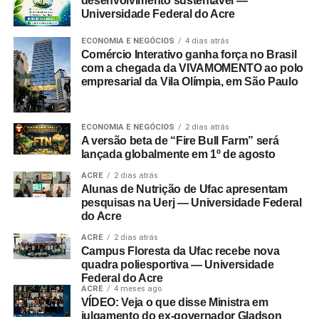
desenvolvimento sustentável —
Universidade Federal do Acre
ECONOMIA E NEGÓCIOS
4 dias atrás
Comércio Interativo ganha força no Brasil
com a chegada da VIVAMOMENTO ao polo
empresarial da Vila Olímpia, em São Paulo
ECONOMIA E NEGÓCIOS
2 dias atrás
A versão beta de “Fire Bull Farm” será
lançada globalmente em 1º de agosto
ACRE
2 dias atrás
Alunas de Nutrição de Ufac apresentam
pesquisas na Uerj — Universidade Federal
do Acre
ACRE
2 dias atrás
Campus Floresta da Ufac recebe nova
quadra poliesportiva — Universidade
Federal do Acre
ACRE
4 meses ago
VÍDEO: Veja o que disse Ministra em
julgamento do ex-governador Gladson