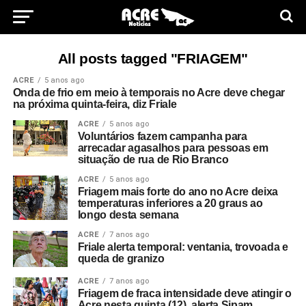
All posts tagged "FRIAGEM"
ACRE
5 anos ago
Onda de frio em meio à temporais no Acre deve chegar
na próxima quinta-feira, diz Friale
ACRE
5 anos ago
Voluntários fazem campanha para
arrecadar agasalhos para pessoas em
situação de rua de Rio Branco
ACRE
5 anos ago
Friagem mais forte do ano no Acre deixa
temperaturas inferiores a 20 graus ao
longo desta semana
ACRE
7 anos ago
Friale alerta temporal: ventania, trovoada e
queda de granizo
ACRE
7 anos ago
Friagem de fraca intensidade deve atingir o
Acre nesta quinta (12), alerta Sipam