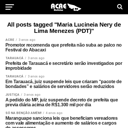
All posts tagged "Maria Lucineia Nery de
Lima Menezes (PDT)"
ACRE
3 anos ago
Promotor recomenda que prefeita não suba ao palco no
Festival do Abacaxi
TARAUACÁ
3 anos ago
Prefeita de Tarauacá e secretário serão investigados por
improbidade
TARAUACÁ
3 anos ago
Em Tarauacá, juiz suspende leis que criaram “pacote de
bondades” e salários de servidores serão reduzidos
JUSTIÇA
3 anos ago
A pedido do MP, juiz suspende decreto de prefeita que
previa diária acima de R$1.300 mil por dia
SÓ NA BENÇÃO AMÉM!
4 anos ago
Maranguape sanciona leis que beneficiam vereadores
com vale alimentação e aumento de salários e cargos
de assessores