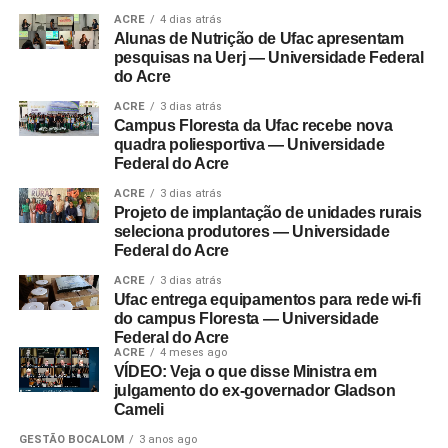
ACRE
4 dias atrás
Alunas de Nutrição de Ufac apresentam
pesquisas na Uerj — Universidade Federal
do Acre
ACRE
3 dias atrás
Campus Floresta da Ufac recebe nova
quadra poliesportiva — Universidade
Federal do Acre
ACRE
3 dias atrás
Projeto de implantação de unidades rurais
seleciona produtores — Universidade
Federal do Acre
ACRE
3 dias atrás
Ufac entrega equipamentos para rede wi-fi
do campus Floresta — Universidade
Federal do Acre
ACRE
4 meses ago
VÍDEO: Veja o que disse Ministra em
julgamento do ex-governador Gladson
Cameli
GESTÃO BOCALOM
3 anos ago