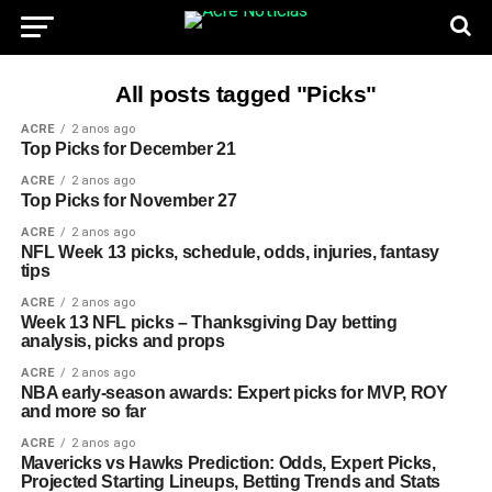
All posts tagged "Picks"
ACRE
2 anos ago
Top Picks for December 21
ACRE
2 anos ago
Top Picks for November 27
ACRE
2 anos ago
NFL Week 13 picks, schedule, odds, injuries, fantasy
tips
ACRE
2 anos ago
Week 13 NFL picks – Thanksgiving Day betting
analysis, picks and props
ACRE
2 anos ago
NBA early-season awards: Expert picks for MVP, ROY
and more so far
ACRE
2 anos ago
Mavericks vs Hawks Prediction: Odds, Expert Picks,
Projected Starting Lineups, Betting Trends and Stats