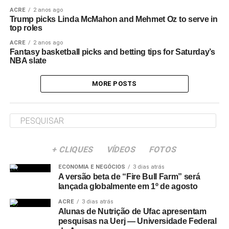
ACRE
2 anos ago
Trump picks Linda McMahon and Mehmet Oz to serve in
top roles
ACRE
2 anos ago
Fantasy basketball picks and betting tips for Saturday’s
NBA slate
MORE POSTS
+ CLIQUES
VÍDEOS
FOTOS
ECONOMIA E NEGÓCIOS
3 dias atrás
A versão beta de “Fire Bull Farm” será
lançada globalmente em 1º de agosto
ACRE
3 dias atrás
Alunas de Nutrição de Ufac apresentam
pesquisas na Uerj — Universidade Federal