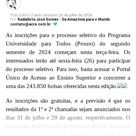
conhecimentos, e fortalecendo os laços entre a mais
alta Corte do país e a magistratura acreana.
PUBLICADO
2 anos atrás
em
23 de julho de 2024
Por:
Radialista José Gomes - Da Amazônia para o Mundo
contato@acre.com.br
Em seguida, o ministro Barroso será agraciado com a
As inscrições para o processo seletivo do Programa
maior honraria da Justiça do Acre, a insígnia da
Universidade para Todos (Prouni) do segundo
Ordem do Mérito Judiciário, durante a sessão solene
semestre de 2024 começam nesta terça-feira. Os
no Pleno, no Tribunal de Justiça do Acre (TJAC).
interessados terão até sexta-feira (26) para participar
Instituída pela Resolução nº. 283/2022, essa distinção
do processo seletivo. Para isso, basta acessar o Portal
é concedida por decisão unânime dos membros do
Único de Acesso ao Ensino Superior e concorrer a
Conselho da Ordem do Mérito Judiciário acreano em
uma das 243.850 bolsas oferecidas nesta edição.
diferentes graus, reconhecendo assim a excelência e
relevância do trabalho do ministro para o Judiciário
As inscrições são gratuitas, e a previsão é que os
brasileiro.
resultados da 1ª e 2ª chamadas sejam anunciados nos
dias 31 de julho e 20 de agosto, respectivamente. O
Agenda Ministro
prazo para manifestação de interesse na lista de espera
vai do dia 9 ao dia 10 de setembro; e o resultado da