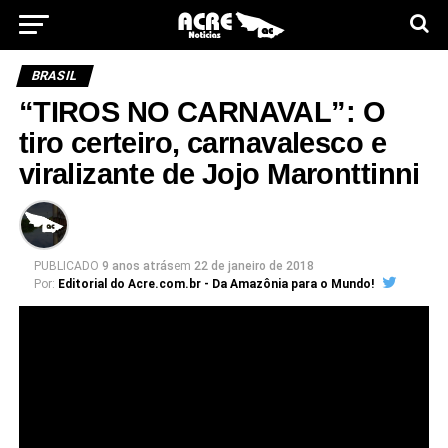
BRASIL
“TIROS NO CARNAVAL”: O
tiro certeiro, carnavalesco e
viralizante de Jojo Maronttinni
PUBLICADO
9 anos atrás
em
22 de janeiro de 2018
Por:
Editorial do Acre.com.br - Da Amazônia para o Mundo!