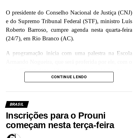
O presidente do Conselho Nacional de Justiça (CNJ)
e do Supremo Tribunal Federal (STF), ministro Luís
Roberto Barroso, cumpre agenda nesta quarta-feira
(24/7), em Rio Branco (AC).
A programação inicia com uma palestra na Escola
Armando Nogueira, que será proferida por ele, com o
tema “Como fazer diferença para si próprio, para o
CONTINUE LENDO
Brasil e para o mundo”, onde terá a oportunidade de
interagir e compartilhar conhecimentos com os
jovens estudantes, incentivando a importância da
educação e cidadania.
BRASIL
Inscrições para o Prouni
Além disso, Luís Roberto Barroso participará de um
começam nesta terça-feira
diálogo com magistradas e magistrados acreanos,
promovendo a troca de experiências e