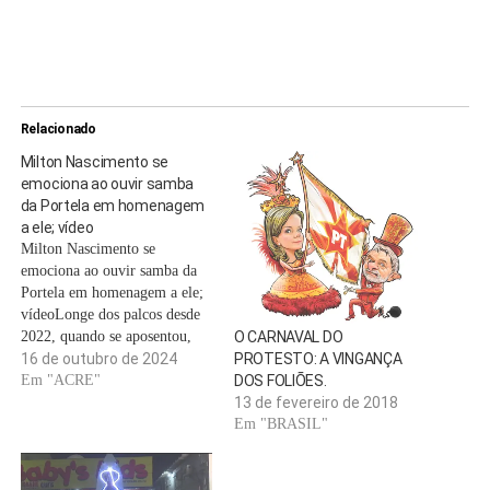
Relacionado
Milton Nascimento se
emociona ao ouvir samba
da Portela em homenagem
a ele; vídeo
Milton Nascimento se
emociona ao ouvir samba da
Portela em homenagem a ele;
vídeoLonge dos palcos desde
2022, quando se aposentou,
O CARNAVAL DO
Milton Nascimento é tema do
16 de outubro de 2024
PROTESTO: A VINGANÇA
samba e homenageado pela
Em "ACRE"
DOS FOLIÕES.
Portela, no Carnaval 2025.
13 de fevereiro de 2018
Emocionado, ele ouviu a
Em "BRASIL"
canção que diz: “Anjo negro é
o Sol que faz a Portela…