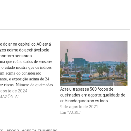
o do ar na capital do AC está
zes acima do aceitável pela
pontam sensores
rma que reúne dados de sensores
 o estado mostra que os índices
êm acima do considerado
ante, e exposição acima de 24
raz riscos. Número de queimadas
Acre ultrapassa 500 focos de
mês de julho foi o maior em oito
agosto de 2024
queimadas em agosto; qualidade do
 bombeiros atenderam mais de 2
MAZÔNIA"
ar é inadequada no estado
rrências…
9 de agosto de 2021
Em "ACRE"
ES
FOCO
GRETA THUNBERG