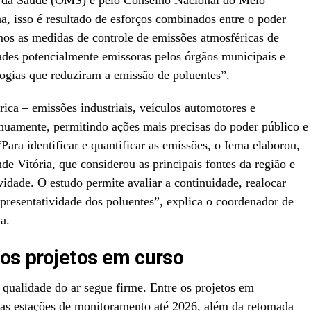
l da Saúde (OMS) e pelo Conselho Nacional do Meio
, isso é resultado de esforços combinados entre o poder
mos as medidas de controle de emissões atmosféricas de
idades potencialmente emissoras pelos órgãos municipais e
ogias que reduziram a emissão de poluentes”.
rica – emissões industriais, veículos automotores e
inuamente, permitindo ações mais precisas do poder público e
Para identificar e quantificar as emissões, o Iema elaborou,
e Vitória, que considerou as principais fontes da região e
vidade. O estudo permite avaliar a continuidade, realocar
epresentatividade dos poluentes”, explica o coordenador de
a.
vos projetos em curso
qualidade do ar segue firme. Entre os projetos em
vas estações de monitoramento até 2026, além da retomada