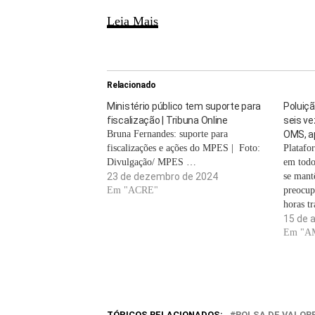
Leia Mais
Relacionado
Ministério público tem suporte para
Poluiçã
fiscalização | Tribuna Online
seis ve
Bruna Fernandes: suporte para
OMS, a
fiscalizações e ações do MPES | Foto:
Platafo
Divulgação/ MPES …
em todo
23 de dezembro de 2024
se mant
Em "ACRE"
preocup
horas t
para o 
15 de 
anos, e
Em "A
mil oco
TÓPICOS RELACIONADOS:
BOLSA DE VALOR