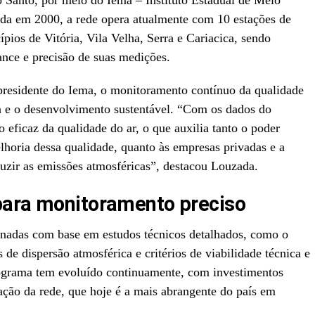
 Santo, por meio do Iema – Instituto Estadual de Meio
da em 2000, a rede opera atualmente com 10 estações de
pios de Vitória, Vila Velha, Serra e Cariacica, sendo
ance e precisão de suas medições.
residente do Iema, o monitoramento contínuo da qualidade
a e o desenvolvimento sustentável. “Com os dados do
 eficaz da qualidade do ar, o que auxilia tanto o poder
elhoria dessa qualidade, quanto às empresas privadas e a
duzir as emissões atmosféricas”, destacou Louzada.
para monitoramento preciso
adas com base em estudos técnicos detalhados, como o
 de dispersão atmosférica e critérios de viabilidade técnica e
ograma tem evoluído continuamente, com investimentos
ção da rede, que hoje é a mais abrangente do país em