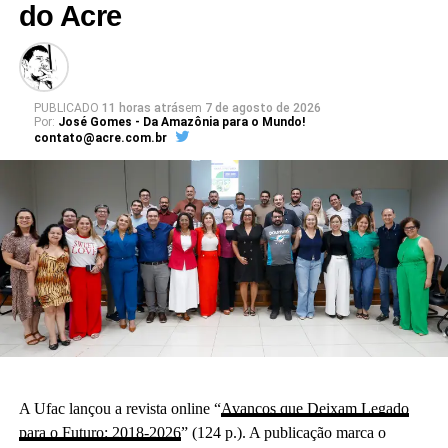
do Acre
PUBLICADO
11 horas atrás
em
7 de agosto de 2026
Por:
José Gomes - Da Amazônia para o Mundo!
contato@acre.com.br
A Ufac lançou a revista online “
Avanços que Deixam Legado
para o Futuro: 2018-2026
” (124 p.). A publicação marca o