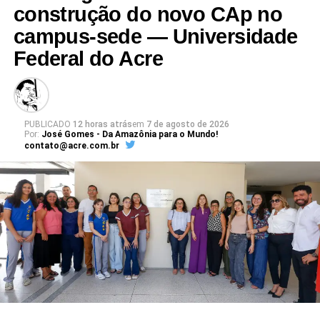
Leia Mais: UFAC
construção do novo CAp no
campus-sede — Universidade
Federal do Acre
PUBLICADO
12 horas atrás
em
7 de agosto de 2026
Por:
José Gomes - Da Amazônia para o Mundo!
contato@acre.com.br