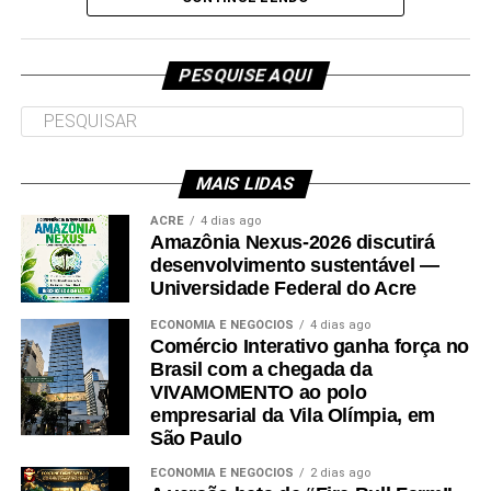
Participaram da visita pró-reitores e membros da administração
superior da Ufac.
PESQUISE AQUI
MAIS LIDAS
Leia Mais: UFAC
ACRE
4 dias ago
Amazônia Nexus-2026 discutirá
desenvolvimento sustentável —
Universidade Federal do Acre
ECONOMIA E NEGÓCIOS
4 dias ago
Comércio Interativo ganha força no
Brasil com a chegada da
VIVAMOMENTO ao polo
empresarial da Vila Olímpia, em
São Paulo
ECONOMIA E NEGÓCIOS
2 dias ago