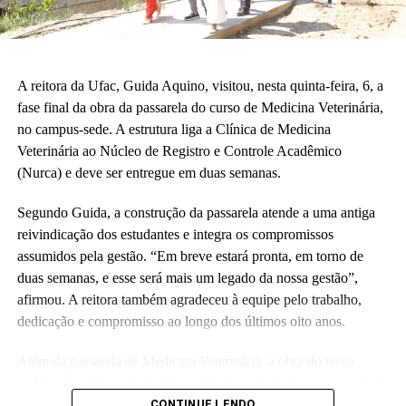
Também participaram da cerimônia o pró-reitor de Planejamento,
Alexandre Rid; o pró-reitor de Administração, Marcelo Cruz; o
prefeito do campus, Artesson Cruz; além de professores, técnico-
A reitora da Ufac, Guida Aquino, visitou, nesta quinta-feira, 6, a
administrativos, estudantes e representantes da construtora
fase final da obra da passarela do curso de Medicina Veterinária,
responsável pela obra.
no campus-sede. A estrutura liga a Clínica de Medicina
Veterinária ao Núcleo de Registro e Controle Acadêmico
(Fhagner Soares, estagiário Ascom/Ufac)
(Nurca) e deve ser entregue em duas semanas.
Segundo Guida, a construção da passarela atende a uma antiga
reivindicação dos estudantes e integra os compromissos
assumidos pela gestão. “Em breve estará pronta, em torno de
duas semanas, e esse será mais um legado da nossa gestão”,
Leia Mais: UFAC
afirmou. A reitora também agradeceu à equipe pelo trabalho,
dedicação e compromisso ao longo dos últimos oito anos.
Além da passarela de Medicina Veterinária, a obra do novo
Colégio de Aplicação da Ufac também está em fase de conclusão
e deve ser entregue em breve.
CONTINUE LENDO