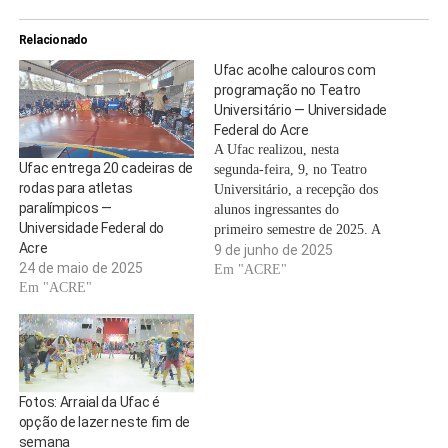
Relacionado
Ufac acolhe calouros com
programação no Teatro
Universitário — Universidade
Federal do Acre
A Ufac realizou, nesta
Ufac entrega 20 cadeiras de
segunda-feira, 9, no Teatro
rodas para atletas
Universitário, a recepção dos
paralímpicos —
alunos ingressantes do
Universidade Federal do
primeiro semestre de 2025. A
Acre
atividade, organizada pela
9 de junho de 2025
24 de maio de 2025
Pró-Reitoria de Assuntos
Em "ACRE"
Em "ACRE"
Estudantis (Proaes) em
parceria com o Diretório
Central dos Estudantes (DCE),
marcou o início da jornada
acadêmica dos calouros dos 29
cursos de graduação…
Fotos: Arraial da Ufac é
opção de lazer neste fim de
semana