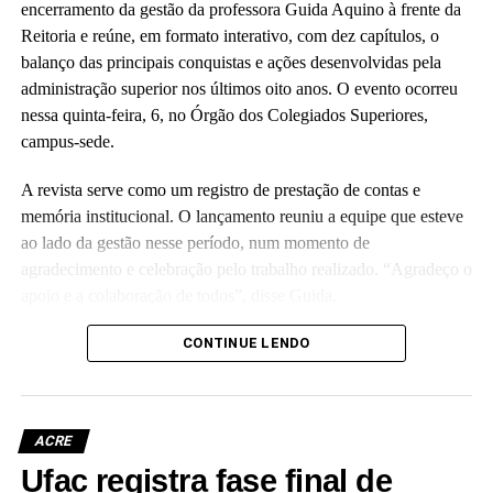
encerramento da gestão da professora Guida Aquino à frente da
Reitoria e reúne, em formato interativo, com dez capítulos, o
balanço das principais conquistas e ações desenvolvidas pela
administração superior nos últimos oito anos. O evento ocorreu
nessa quinta-feira, 6, no Órgão dos Colegiados Superiores,
campus-sede.
A revista serve como um registro de prestação de contas e
memória institucional. O lançamento reuniu a equipe que esteve
ao lado da gestão nesse período, num momento de
agradecimento e celebração pelo trabalho realizado. “Agradeço o
apoio e a colaboração de todos”, disse Guida.
(Camila Barbosa, estagiária Ascom/Ufac)
CONTINUE LENDO
ACRE
Ufac registra fase final de