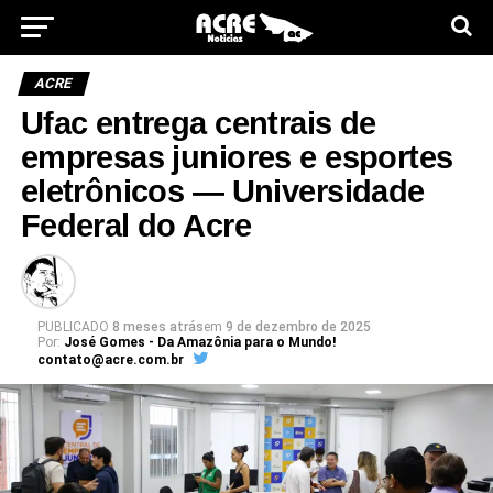
ACRE
Ufac entrega centrais de
empresas juniores e esportes
eletrônicos — Universidade
Federal do Acre
PUBLICADO
8 meses atrás
em
9 de dezembro de 2025
Por:
José Gomes - Da Amazônia para o Mundo!
contato@acre.com.br