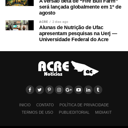
A versão beta de “Fire Bull Farm”
será lançada globalmente em 1º de
agosto
ACRE
2 dias ago
Alunas de Nutrição de Ufac
apresentam pesquisas na Uerj —
Universidade Federal do Acre
INICIO
CONTATO
POLÍTICA DE PRIVACIDADE
TERMOS DE USO
PUBLIEDITORIAL
MIDIAKIT