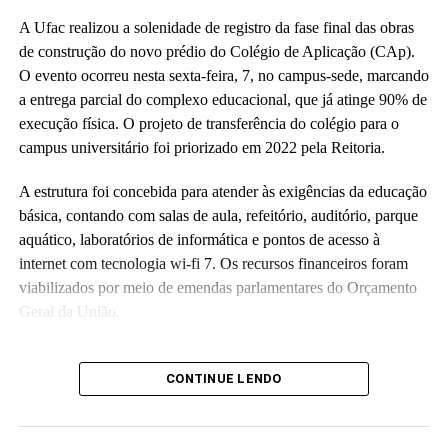
A Ufac realizou a solenidade de registro da fase final das obras
de construção do novo prédio do Colégio de Aplicação (CAp).
O evento ocorreu nesta sexta-feira, 7, no campus-sede, marcando
a entrega parcial do complexo educacional, que já atinge 90% de
execução física. O projeto de transferência do colégio para o
campus universitário foi priorizado em 2022 pela Reitoria.
A estrutura foi concebida para atender às exigências da educação
básica, contando com salas de aula, refeitório, auditório, parque
aquático, laboratórios de informática e pontos de acesso à
internet com tecnologia wi-fi 7. Os recursos financeiros foram
viabilizados por meio de emendas parlamentares do Orçamento
Geral da União.
“Essa obra representa mais do que tijolos e concreto; é a
realização de um compromisso com a qualidade da educação
CONTINUE LENDO
básica e com o futuro das nossas crianças no Acre”, disse a
reitora Guida Aquino. Ela informou que o antigo prédio do