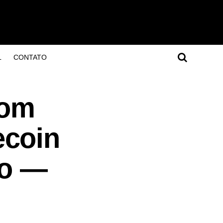
L
CONTATO
com
ecoin
do —