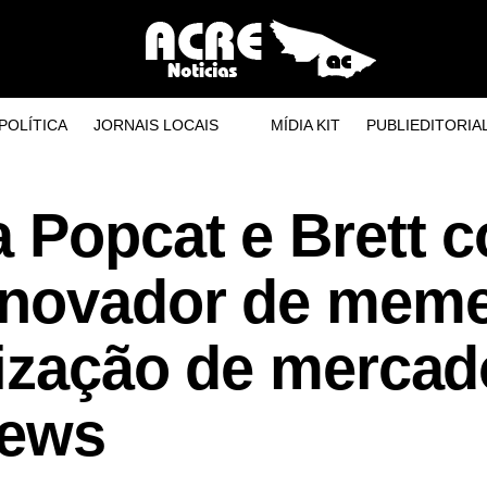
POLÍTICA
JORNAIS LOCAIS
MÍDIA KIT
PUBLIEDITORIA
a Popcat e Brett 
inovador de mem
alização de merca
News