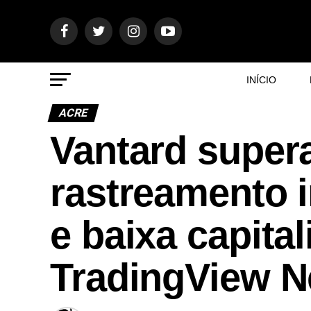
INÍCIO
ACRE
Vantard super
rastreamento 
e baixa capit
TradingView 