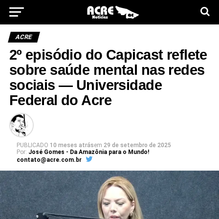
ACRE
2º episódio do Capicast reflete
sobre saúde mental nas redes
sociais — Universidade
Federal do Acre
PUBLICADO
10 meses atrás
em
29 de setembro de 2025
Por:
José Gomes - Da Amazônia para o Mundo!
contato@acre.com.br