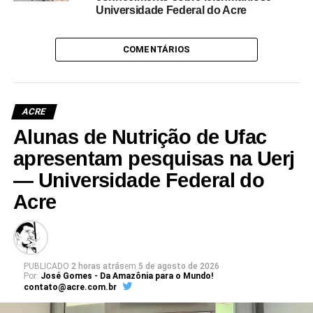
Universidade Federal do Acre
COMENTÁRIOS
ACRE
Alunas de Nutrição de Ufac
apresentam pesquisas na Uerj
— Universidade Federal do
Acre
PUBLICADO
2 horas atrás
em
5 de agosto de 2026
Por:
José Gomes - Da Amazônia para o Mundo!
contato@acre.com.br