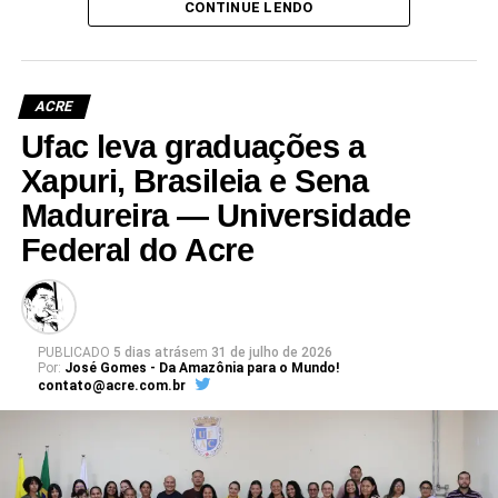
troca de conhecimentos e discussão dos principais desafios
CONTINUE LENDO
relacionados ao desenvolvimento sustentável da Amazônia,
abordando temas como biodiversidade, saúde, mudanças
climáticas, biotecnologia, inovação e conservação dos recursos
ACRE
naturais.
Ufac leva graduações a
Para se inscrever e consultar a programação,
acesse o site do
Xapuri, Brasileia e Sena
evento
.
Madureira — Universidade
Federal do Acre
Leia Mais: UFAC
PUBLICADO
5 dias atrás
em
31 de julho de 2026
Por:
José Gomes - Da Amazônia para o Mundo!
contato@acre.com.br