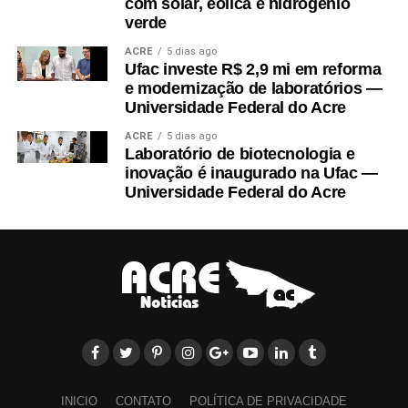
com solar, eólica e hidrogênio
verde
ACRE
5 dias ago
Ufac investe R$ 2,9 mi em reforma
e modernização de laboratórios —
Universidade Federal do Acre
ACRE
5 dias ago
Laboratório de biotecnologia e
inovação é inaugurado na Ufac —
Em Sena Madureira, também participaram a coordenadora do
Universidade Federal do Acre
curso de Nutrição, Danila Torres de Araújo Frade Nogueira; a
representante do CA Josué de Castro, Érica de Paiva; o
representante da atlética Devoradora, Abraão Fernande Taveira;
o prefeito Gerlen Diniz (PP); e a secretária adjunta de Educação
Municipal, Alciléia Maia.
INICIO
CONTATO
POLÍTICA DE PRIVACIDADE