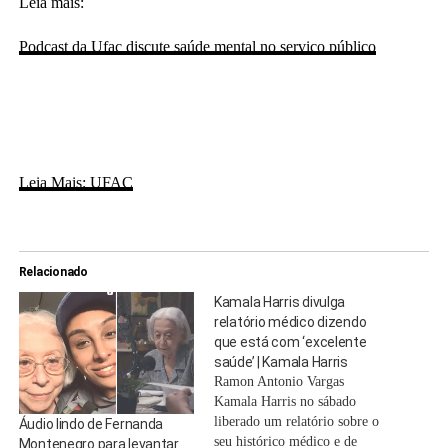
Leia mais:
Podcast da Ufac discute saúde mental no serviço público
Leia Mais: UFAC
Relacionado
Kamala Harris divulga
relatório médico dizendo
que está com ‘excelente
saúde’ | Kamala Harris
Ramon Antonio Vargas
Kamala Harris no sábado
liberado um relatório sobre o
Áudio lindo de Fernanda
seu histórico médico e de
Montenegro para levantar