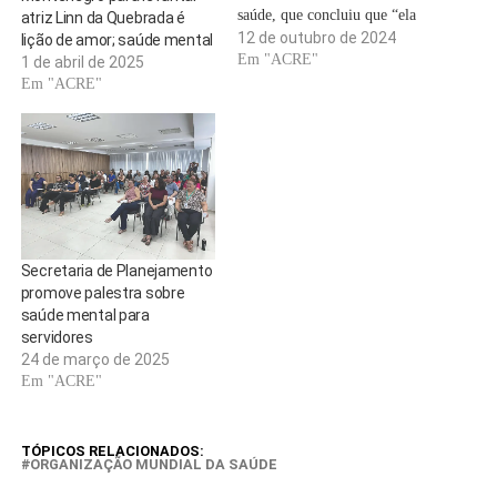
saúde, que concluiu que “ela
atriz Linn da Quebrada é
possui a resiliência física e
12 de outubro de 2024
lição de amor; saúde mental
mental necessária para
Em "ACRE"
1 de abril de 2025
executar com sucesso as
Em "ACRE"
funções da presidência” se os
eleitores a elegerem em
Novembro.Um assessor sênior
de Harris, 59 anos,…
Secretaria de Planejamento
promove palestra sobre
saúde mental para
servidores
24 de março de 2025
Em "ACRE"
TÓPICOS RELACIONADOS:
ORGANIZAÇÃO MUNDIAL DA SAÚDE