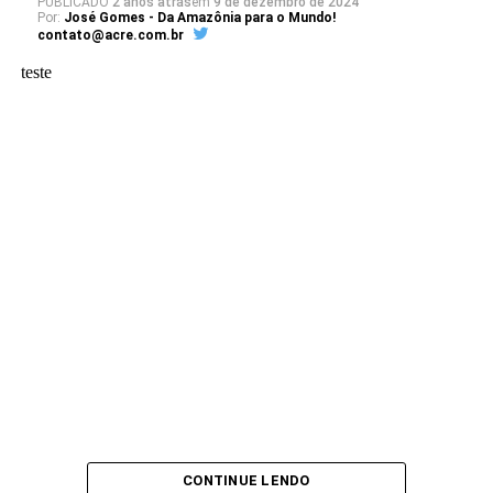
PUBLICADO
2 anos atrás
em
9 de dezembro de 2024
Por:
José Gomes - Da Amazônia para o Mundo!
contato@acre.com.br
teste
CONTINUE LENDO