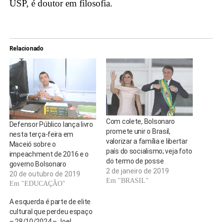
USP, é doutor em filosofia.
Relacionado
Com colete, Bolsonaro
Defensor Público lança livro
promete unir o Brasil,
nesta terça-feira em
valorizar a família e libertar
Maceió sobre o
país do socialismo; veja foto
impeachment de 2016 e o
do termo de posse
governo Bolsonaro
2 de janeiro de 2019
20 de outubro de 2019
Em "BRASIL"
Em "EDUCAÇÃO"
A esquerda é parte de elite
cultural que perdeu espaço
– 28/10/2024 – Joel