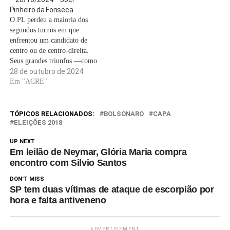
Pinheiro da Fonseca
O PL perdeu a maioria dos
segundos turnos em que
enfrentou um candidato de
centro ou de centro-direita.
Seus grandes triunfos —como
Brunini, em Cuiabá— se
28 de outubro de 2024
deram justamente onde o
Em "ACRE"
adversário era de esquerda.
Isso significa que, na maior
parte das capitais, a união
TÓPICOS RELACIONADOS:
BOLSONARO
CAPA
entre esquerda, centro e
ELEIÇÕES 2018
centro-direita ainda…
UP NEXT
Em leilão de Neymar, Glória Maria compra
encontro com Silvio Santos
DON'T MISS
SP tem duas vítimas de ataque de escorpião por
hora e falta antiveneno
ADVERTISEMENT