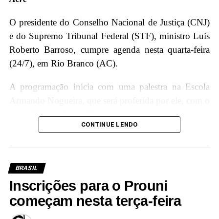
O presidente do Conselho Nacional de Justiça (CNJ)
e do Supremo Tribunal Federal (STF), ministro Luís
Roberto Barroso, cumpre agenda nesta quarta-feira
(24/7), em Rio Branco (AC).
A programação inicia com uma palestra na Escola
Armando Nogueira, que será proferida por ele, com o
tema “Como fazer diferença para si próprio, para o
CONTINUE LENDO
Brasil e para o mundo”, onde terá a oportunidade de
interagir e compartilhar conhecimentos com os
jovens estudantes, incentivando a importância da
educação e cidadania.
BRASIL
Inscrições para o Prouni
Além disso, Luís Roberto Barroso participará de um
começam nesta terça-feira
diálogo com magistradas e magistrados acreanos,