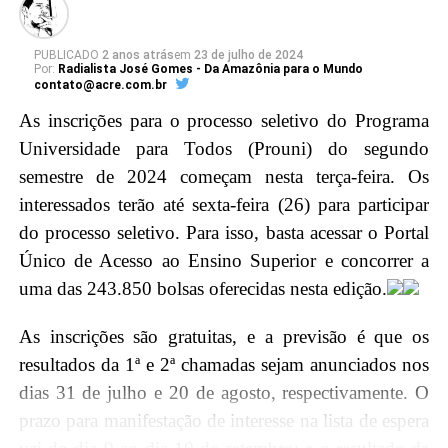
promovendo a troca de experiências e
conhecimentos, e fortalecendo os laços entre a mais
alta Corte do país e a magistratura acreana.
PUBLICADO
2 anos atrás
em
23 de julho de 2024
Por:
Radialista José Gomes - Da Amazônia para o Mundo
contato@acre.com.br
Em seguida, o ministro Barroso será agraciado com a
As inscrições para o processo seletivo do Programa
maior honraria da Justiça do Acre, a insígnia da
Universidade para Todos (Prouni) do segundo
Ordem do Mérito Judiciário, durante a sessão solene
semestre de 2024 começam nesta terça-feira. Os
no Pleno, no Tribunal de Justiça do Acre (TJAC).
interessados terão até sexta-feira (26) para participar
Instituída pela Resolução nº. 283/2022, essa distinção
do processo seletivo. Para isso, basta acessar o Portal
é concedida por decisão unânime dos membros do
Único de Acesso ao Ensino Superior e concorrer a
Conselho da Ordem do Mérito Judiciário acreano em
uma das 243.850 bolsas oferecidas nesta edição.
diferentes graus, reconhecendo assim a excelência e
relevância do trabalho do ministro para o Judiciário
As inscrições são gratuitas, e a previsão é que os
brasileiro.
resultados da 1ª e 2ª chamadas sejam anunciados nos
dias 31 de julho e 20 de agosto, respectivamente. O
Agenda Ministro
prazo para manifestação de interesse na lista de espera