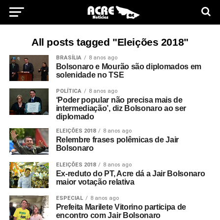
All posts tagged "Eleições 2018"
BRASÍLIA
8 anos ago
Bolsonaro e Mourão são diplomados em
solenidade no TSE
POLÍTICA
8 anos ago
‘Poder popular não precisa mais de
intermediação’, diz Bolsonaro ao ser
diplomado
ELEIÇÕES 2018
8 anos ago
Relembre frases polêmicas de Jair
Bolsonaro
ELEIÇÕES 2018
8 anos ago
Ex-reduto do PT, Acre dá a Jair Bolsonaro
maior votação relativa
ESPECIAL
8 anos ago
Prefeita Marilete Vitorino participa de
encontro com Jair Bolsonaro