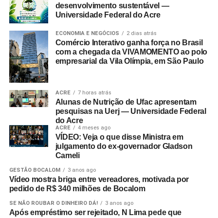
desenvolvimento sustentável —
Universidade Federal do Acre
ECONOMIA E NEGÓCIOS
2 dias atrás
Comércio Interativo ganha força no Brasil
com a chegada da VIVAMOMENTO ao polo
empresarial da Vila Olímpia, em São Paulo
ACRE
7 horas atrás
Alunas de Nutrição de Ufac apresentam
pesquisas na Uerj — Universidade Federal
do Acre
ACRE
4 meses ago
VÍDEO: Veja o que disse Ministra em
julgamento do ex-governador Gladson
Cameli
GESTÃO BOCALOM
3 anos ago
Vídeo mostra briga entre vereadores, motivada por
pedido de R$ 340 milhões de Bocalom
SE NÃO ROUBAR O DINHEIRO DÁ!
3 anos ago
Após empréstimo ser rejeitado, N Lima pede que