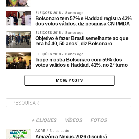
ELEIÇÕES 2018
8 anos ago
Bolsonaro tem 57% e Haddad registra 43%
dos votos válidos, diz pesquisa CNT/MDA
ELEIÇÕES 2018
8 anos ago
Objetivo é fazer Brasil semelhante ao que
‘era há 40, 50 anos’, diz Bolsonaro
ELEIÇÕES 2018
8 anos ago
Ibope mostra Bolsonaro com 59% dos
votos válidos e Haddad, 41%, no 2º turno
MORE POSTS
+ CLIQUES
VÍDEOS
FOTOS
ACRE
3 dias atrás
Amazônia Nexus-2026 discutirá