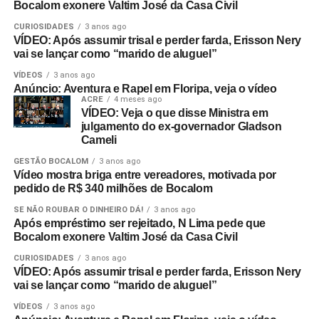
Bocalom exonere Valtim José da Casa Civil
CURIOSIDADES
3 anos ago
VÍDEO: Após assumir trisal e perder farda, Erisson Nery
vai se lançar como “marido de aluguel”
VÍDEOS
3 anos ago
Anúncio: Aventura e Rapel em Floripa, veja o vídeo
ACRE
4 meses ago
VÍDEO: Veja o que disse Ministra em
julgamento do ex-governador Gladson
Cameli
GESTÃO BOCALOM
3 anos ago
Vídeo mostra briga entre vereadores, motivada por
pedido de R$ 340 milhões de Bocalom
SE NÃO ROUBAR O DINHEIRO DÁ!
3 anos ago
Após empréstimo ser rejeitado, N Lima pede que
Bocalom exonere Valtim José da Casa Civil
CURIOSIDADES
3 anos ago
VÍDEO: Após assumir trisal e perder farda, Erisson Nery
vai se lançar como “marido de aluguel”
VÍDEOS
3 anos ago