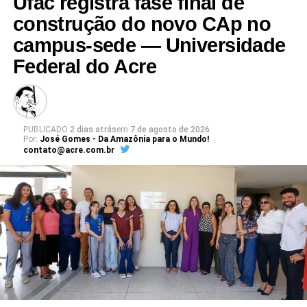
Ufac registra fase final de
Leia Mais: UFAC
construção do novo CAp no
campus-sede — Universidade
Federal do Acre
PUBLICADO
2 dias atrás
em
7 de agosto de 2026
Por:
José Gomes - Da Amazônia para o Mundo!
contato@acre.com.br