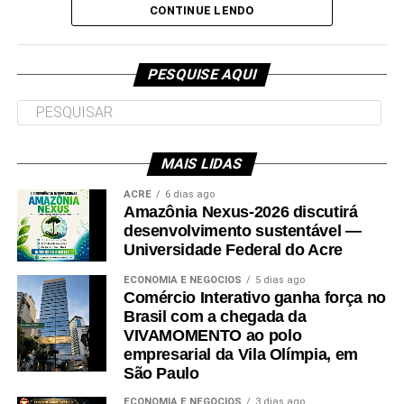
e deve ser entregue em breve.
CONTINUE LENDO
Participaram da visita pró-reitores e membros da administração
superior da Ufac.
PESQUISE AQUI
MAIS LIDAS
Leia Mais: UFAC
ACRE
6 dias ago
Amazônia Nexus-2026 discutirá
desenvolvimento sustentável —
Universidade Federal do Acre
ECONOMIA E NEGÓCIOS
5 dias ago
Comércio Interativo ganha força no
Brasil com a chegada da
VIVAMOMENTO ao polo
empresarial da Vila Olímpia, em
São Paulo
ECONOMIA E NEGÓCIOS
3 dias ago