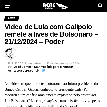
ACRE
Vídeo de Lula com Galípolo
remete a lives de Bolsonaro –
21/12/2024 – Poder
PUBLICADO
2 anos atrás
em
22 de dezembro de 2024
Por:
José Gomes - Da Amazônia para o Mundo!
contato@acre.com.br
No vídeo em que prometeu autonomia ao futuro presidente do
Banco Central, Gabriel Galípolo, o presidente Lula (PT)
recorreu a um cenário amplamente explorado pelo antecessor,
Jair Bolsonaro (PL), em gravações e transmissões ao vivo pelas
redes sociais: a biblioteca do Palácio da Alvorada.