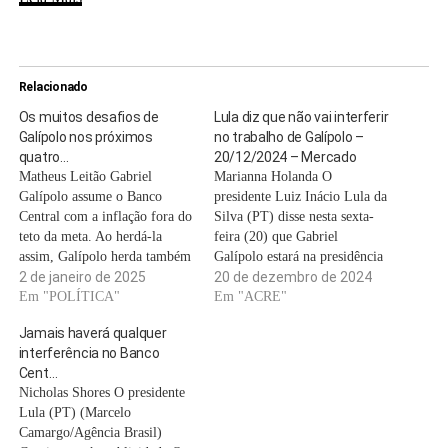
Relacionado
Os muitos desafios de
Lula diz que não vai interferir
Galípolo nos próximos
no trabalho de Galípolo –
quatro…
20/12/2024 – Mercado
Matheus Leitão Gabriel
Marianna Holanda O
Galípolo assume o Banco
presidente Luiz Inácio Lula da
Central com a inflação fora do
Silva (PT) disse nesta sexta-
teto da meta. Ao herdá-la
feira (20) que Gabriel
assim, Galípolo herda também
Galípolo estará na presidência
um mandato que já começa
2 de janeiro de 2025
do Banco Central por
20 de dezembro de 2024
com choque de juros dado na
Em "POLÍTICA"
confiança dele, e nega
Em "ACRE"
administração Roberto
interferência em seu futuro
Jamais haverá qualquer
Campos Neto. Na última
mandato. A declaração foi
interferência no Banco
reunião do Copom, leitores, o
feita em vídeo publicado nas
Cent…
Banco Central aumentou em
redes sociais do chefe do
Nicholas Shores O presidente
um ponto…
Executivo, ao lado de…
Lula (PT) (Marcelo
Camargo/Agência Brasil)