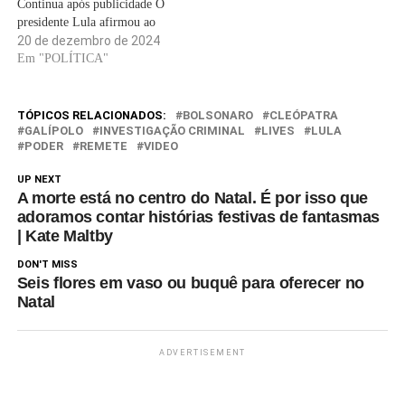
Continua após publicidade O
presidente Lula afirmou ao
próximo chefe do Banco
20 de dezembro de 2024
Central, Gabriel Galípolo, que
Em "POLÍTICA"
“jamais haverá qualquer
interferência” sua no trabalho
da autoridade monetária. Em
TÓPICOS RELACIONADOS:
BOLSONARO
CLEÓPATRA
vídeo publicado em suas redes
GALÍPOLO
INVESTIGAÇÃO CRIMINAL
LIVES
LULA
PODER
REMETE
VIDEO
sociais, o petista declarou que
o governo adotou as
UP NEXT
“medidas…
A morte está no centro do Natal. É por isso que
adoramos contar histórias festivas de fantasmas
| Kate Maltby
DON'T MISS
Seis flores em vaso ou buquê para oferecer no
Natal
ADVERTISEMENT