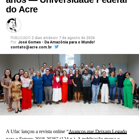
do Acre
PUBLICADO
2 dias atrás
em
7 de agosto de 2026
Por:
José Gomes - Da Amazônia para o Mundo!
contato@acre.com.br
A Ufac lançou a revista online “
Avanços que Deixam Legado
para o Futuro: 2018-2026
” (124 p.). A publicação marca o