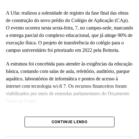
A Ufac realizou a solenidade de registro da fase final das obras
de construção do novo prédio do Colégio de Aplicação (CAp).
O evento ocorreu nesta sexta-feira, 7, no campus-sede, marcando
a entrega parcial do complexo educacional, que já atinge 90% de
execução física. O projeto de transferência do colégio para o
campus universitário foi priorizado em 2022 pela Reitoria.
A estrutura foi concebida para atender às exigências da educação
básica, contando com salas de aula, refeitório, auditório, parque
aquático, laboratórios de informática e pontos de acesso à
internet com tecnologia wi-fi 7. Os recursos financeiros foram
viabilizados por meio de emendas parlamentares do Orçamento
Geral da União.
“Essa obra representa mais do que tijolos e concreto; é a
realização de um compromisso com a qualidade da educação
CONTINUE LENDO
básica e com o futuro das nossas crianças no Acre”, disse a
reitora Guida Aquino. Ela informou que o antigo prédio do