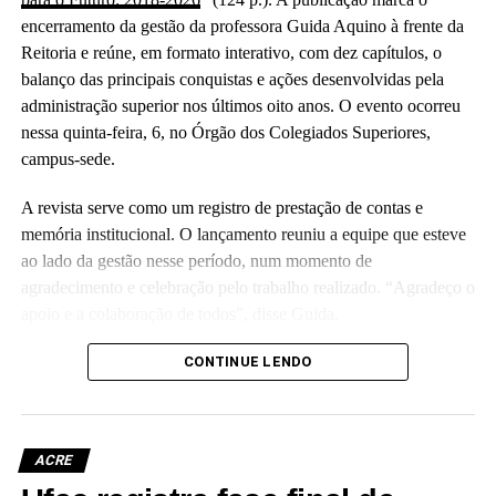
encerramento da gestão da professora Guida Aquino à frente da
Reitoria e reúne, em formato interativo, com dez capítulos, o
balanço das principais conquistas e ações desenvolvidas pela
administração superior nos últimos oito anos. O evento ocorreu
nessa quinta-feira, 6, no Órgão dos Colegiados Superiores,
campus-sede.
A revista serve como um registro de prestação de contas e
memória institucional. O lançamento reuniu a equipe que esteve
ao lado da gestão nesse período, num momento de
agradecimento e celebração pelo trabalho realizado. “Agradeço o
apoio e a colaboração de todos”, disse Guida.
(Camila Barbosa, estagiária Ascom/Ufac)
CONTINUE LENDO
ACRE