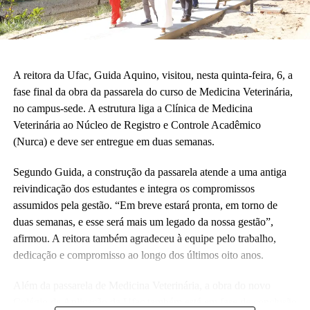
crianças correndo e sendo felizes.”
Também participaram da cerimônia o pró-reitor de Planejamento,
Alexandre Rid; o pró-reitor de Administração, Marcelo Cruz; o
prefeito do campus, Artesson Cruz; além de professores, técnico-
A reitora da Ufac, Guida Aquino, visitou, nesta quinta-feira, 6, a
administrativos, estudantes e representantes da construtora
fase final da obra da passarela do curso de Medicina Veterinária,
responsável pela obra.
no campus-sede. A estrutura liga a Clínica de Medicina
Veterinária ao Núcleo de Registro e Controle Acadêmico
(Fhagner Soares, estagiário Ascom/Ufac)
(Nurca) e deve ser entregue em duas semanas.
Segundo Guida, a construção da passarela atende a uma antiga
reivindicação dos estudantes e integra os compromissos
assumidos pela gestão. “Em breve estará pronta, em torno de
duas semanas, e esse será mais um legado da nossa gestão”,
Leia Mais: UFAC
afirmou. A reitora também agradeceu à equipe pelo trabalho,
dedicação e compromisso ao longo dos últimos oito anos.
Além da passarela de Medicina Veterinária, a obra do novo
Colégio de Aplicação da Ufac também está em fase de conclusão