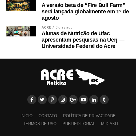
A versão beta de “Fire Bull Farm”
será lançada globalmente em 1º de
agosto
ACRE
3 dias ago
Alunas de Nutrição de Ufac
apresentam pesquisas na Uerj —
Universidade Federal do Acre
INICIO
CONTATO
POLÍTICA DE PRIVACIDADE
TERMOS DE USO
PUBLIEDITORIAL
MIDIAKIT