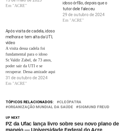
13 de maio de 2025
idoso órfão, depois que o
Em "ACRE"
tutor dele faleceu
29 de outubro de 2024
Em "ACRE"
Após visita de cadela, idoso
melhora e tem alta da UTI;
vídeo
A visita dessa cadela foi
fundamental para o idoso
Sr.Valdir Zabel, de 73 anos,
poder sair da UTI e se
recuperar. Dessa amizade aqui
ninguém duvida! A vira-
31 de outubro de 2024
latinha Preta e o tutor estavam
Em "ACRE"
sentindo muitas saudades um
do outro. Durante os 15 dias
internado para tomar um
TÓPICOS RELACIONADOS:
CLEÓPATRA
medicamento especial,
ORGANIZAÇÃO MUNDIAL DA SAÚDE
SIGMUND FREUD
Valdir…
UP NEXT
PZ da Ufac lança livro sobre seu novo plano de
manejo — Universidade Federal do Acre