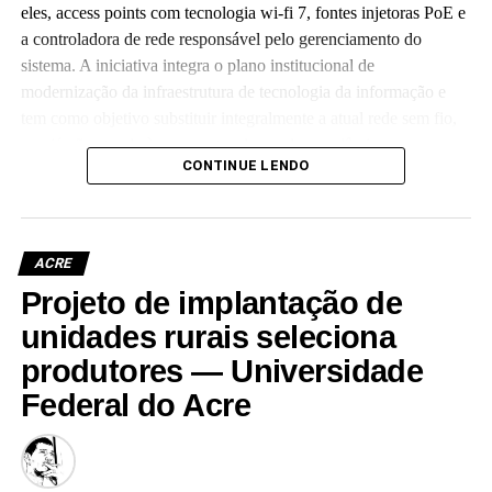
eles, access points com tecnologia wi-fi 7, fontes injetoras PoE e
a controladora de rede responsável pelo gerenciamento do
sistema. A iniciativa integra o plano institucional de
modernização da infraestrutura de tecnologia da informação e
tem como objetivo substituir integralmente a atual rede sem fio,
que já não atende às crescentes demandas acadêmicas e
CONTINUE LENDO
administrativas da universidade.
ACRE
Projeto de implantação de
Leia Mais: UFAC
unidades rurais seleciona
produtores — Universidade
Federal do Acre