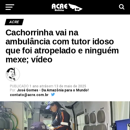
ACRE
Cachorrinha vai na
ambulância com tutor idoso
que foi atropelado e ninguém
mexe; vídeo
PUBLICADO
1 ano atrás
em
13 de maio de 2025
Por:
José Gomes - Da Amazônia para o Mundo!
contato@acre.com.br