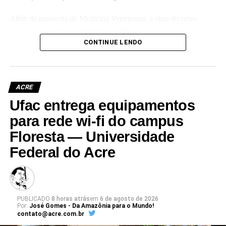
Além da passarela de Medicina Veterinária, a obra do novo
Colégio de Aplicação da Ufac também está em fase de conclusão
e deve ser entregue em breve.
CONTINUE LENDO
Participaram da visita pró-reitores e membros da administração
superior da Ufac.
ACRE
Ufac entrega equipamentos
para rede wi-fi do campus
Floresta — Universidade
Leia Mais: UFAC
Federal do Acre
PUBLICADO
8 horas atrás
em
6 de agosto de 2026
Por:
José Gomes - Da Amazônia para o Mundo!
contato@acre.com.br