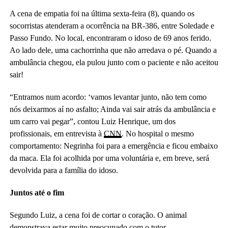
A cena de empatia foi na última sexta-feira (8), quando os
socorristas atenderam a ocorrência na BR-386, entre Soledade e
Passo Fundo. No local, encontraram o idoso de 69 anos ferido.
Ao lado dele, uma cachorrinha que não arredava o pé. Quando a
ambulância chegou, ela pulou junto com o paciente e não aceitou
sair!
“Entramos num acordo: ‘vamos levantar junto, não tem como
nós deixarmos aí no asfalto; Ainda vai sair atrás da ambulância e
um carro vai pegar”, contou Luiz Henrique, um dos
profissionais, em entrevista à
CNN
. No hospital o mesmo
comportamento: Negrinha foi para a emergência e ficou embaixo
da maca. Ela foi acolhida por uma voluntária e, em breve, será
devolvida para a família do idoso.
Juntos até o fim
Segundo Luiz, a cena foi de cortar o coração. O animal
demonstrava estar muito preocupado com o tutor.