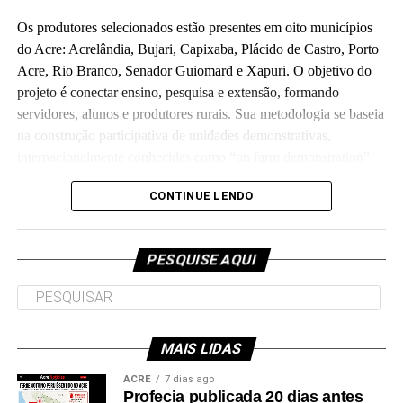
Os produtores selecionados estão presentes em oito municípios
do Acre: Acrelândia, Bujari, Capixaba, Plácido de Castro, Porto
Acre, Rio Branco, Senador Guiomard e Xapuri. O objetivo do
projeto é conectar ensino, pesquisa e extensão, formando
servidores, alunos e produtores rurais. Sua metodologia se baseia
na construção participativa de unidades demonstrativas,
internacionalmente conhecidas como “on farm demonstration”.
Orçado em R$ 5,7 milhões e executado em parceria com a
CONTINUE LENDO
Fundação de Apoio e Desenvolvimento ao Ensino, Pesquisa e
Extensão Universitária no Acre, o projeto investirá parte do
PESQUISE AQUI
recurso para melhorias de laboratórios e unidades de ensino da
universidade, como o Ufac Leite e o Horto das Plantas
Alimentícias Não Convencionais, os quais atendem as
comunidades interna e externa.
MAIS LIDAS
Outra parte do recurso será aplicada em propriedades rurais,
ACRE
7 dias ago
fomentando unidades de referência em produção, com técnicas
Profecia publicada 20 dias antes