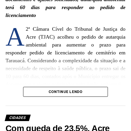
terá 60 dias para responder ao pedido de
licenciamento
A
2ª Câmara Cível do Tribunal de Justiça do
Acre (TJAC) acolheu o pedido de autarquia
ambiental para aumentar o prazo para
responder pedido de licenciamento de cemitério em
Tarauacá. Considerando a complexidade da situação e a
necessidade de respeito à saúde pública, o prazo sai de
10 para 60 dias, contados após o Município entregar os
Um post compartilhado por Governo do Acre (@governo.acre)
documentos e ajustes solicitados pelo órgão ambiental.
CONTINUE LENDO
Uma conversa atual e necessária sobre liderança,
A autarquia requerida tinha recebido o prazo de 10 dias
protagonismo feminino, transformação do mundo do
para providenciar o encerramento do pedido de licença
trabalho, impacto do digital e novas possibilidades para
do cemitério, sob pena de multa diária de R$ 10 mil,
CIDADES
o presente e para o futuro.
limitado para R$ 50 mil. Contudo, a requerida entrou
Com queda de 23,5%, Acre
com recurso expondo a necessidade ampliar o prazo