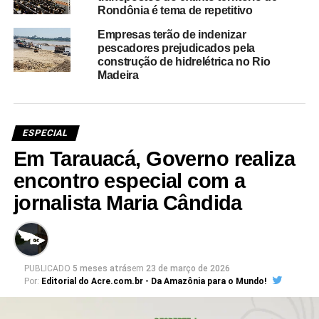
Rondônia é tema de repetitivo
Empresas terão de indenizar
pescadores prejudicados pela
construção de hidrelétrica no Rio
Madeira
ESPECIAL
Em Tarauacá, Governo realiza
encontro especial com a
jornalista Maria Cândida
PUBLICADO
5 meses atrás
em
23 de março de 2026
Por:
Editorial do Acre.com.br - Da Amazônia para o Mundo!