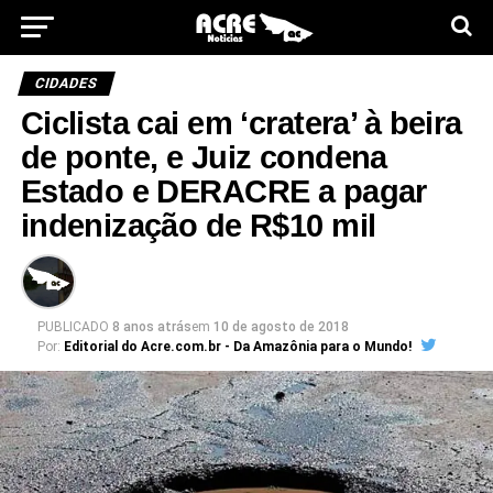
CIDADES
Ciclista cai em ‘cratera’ à beira
de ponte, e Juiz condena
Estado e DERACRE a pagar
indenização de R$10 mil
PUBLICADO
8 anos atrás
em
10 de agosto de 2018
Por:
Editorial do Acre.com.br - Da Amazônia para o Mundo!