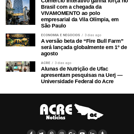
Comércio Interativo ganha força no
poços de monitoramento para análise da qualidade da
Brasil com a chegada da
água subterrânea. Apresentação de medidas de controle
VIVAMOMENTO ao polo
empresarial da Vila Olímpia, em
e mitigação de impactos ambientais”.
São Paulo
Além disso, o relator considerou o princípio da
ECONOMIA E NEGÓCIOS
3 dias ago
A versão beta de “Fire Bull Farm”
precaução para evitar danos ambientais que podem
será lançada globalmente em 1º de
atingir a saúde da população. “Ademais, deve ser
agosto
considerado o princípio da precaução, segundo o qual,
ACRE
3 dias ago
diante da incerteza sobre os impactos ambientais de
Alunas de Nutrição de Ufac
apresentam pesquisas na Uerj —
uma atividade potencialmente poluidora, deve-se adotar
Universidade Federal do Acre
uma postura cautelosa, evitando-se medidas que possam
comprometer o meio ambiente e a saúde da população”
escreveu Maia.
Agravo de Instrumento n.º 1001814-89.2024.8.01.0000