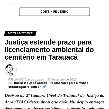
Ximenes.
CONTINUE LENDO
MEIO AMBIENTE
Justiça estende prazo para
licenciamento ambiental do
cemitério em Tarauacá
PUBLICADO
2 anos atrás
em
30 de janeiro de 2025
Por:
Radialista José Gomes - Da Amazônia para o Mundo
contato@acre.com.br
Decisão da 2ª Câmara Cível do Tribunal de Justiça do
Acre (TJAC) determinou que após Município entregar
Ver essa foto no Instagram
documentos e ajustes solicitados, autarquia ambiental