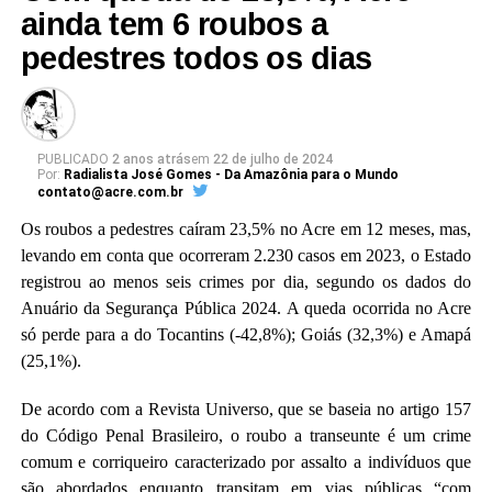
Local:
Ginásio Ruynet Lima de Matos, Tarauacá/AC
ainda tem 6 roubos a
para executar o trabalho, devido à complexidade da
Data:
8 de abril
pedestres todos os dias
situação.
Horário:
a partir das 17h30
Entrada gratuita e aberta ao público.
PUBLICADO
2 anos atrás
em
22 de julho de 2024
Por:
Radialista José Gomes - Da Amazônia para o Mundo
contato@acre.com.br
Os roubos a pedestres caíram 23,5% no Acre em 12 meses, mas,
levando em conta que ocorreram 2.230 casos em 2023, o Estado
registrou ao menos seis crimes por dia, segundo os dados do
Anuário da Segurança Pública 2024. A queda ocorrida no Acre
só perde para a do Tocantins (-42,8%); Goiás (32,3%) e Amapá
(25,1%).
Cemitério de Tarauacá [créditos: Acre.com.br]
De acordo com a Revista Universo, que se baseia no artigo 157
O pedido para aumentar o prazo foi acolhido pelo
do Código Penal Brasileiro, o roubo a transeunte é um crime
Colegiado, mas foi mantida a aplicação de multa para o
comum e corriqueiro caracterizado por assalto a indivíduos que
caso de descumprimento da ordem judicial. O relator do
são abordados enquanto transitam em vias públicas “com