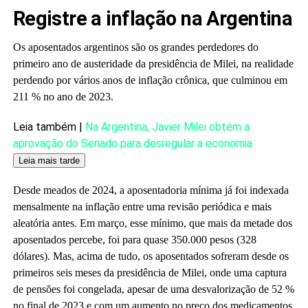
Registre a inflação na Argentina
Os aposentados argentinos são os grandes perdedores do
primeiro ano de austeridade da presidência de Milei, na realidade
perdendo por vários anos de inflação crônica, que culminou em
211 % no ano de 2023.
Artigo
Leia também |
Na Argentina, Javier Milei obtém a
reservado
aprovação do Senado para desregular a economia
para
Leia mais tarde
nossos
Desde meados de 2024, a aposentadoria mínima já foi indexada
assinantes
mensalmente na inflação entre uma revisão periódica e mais
aleatória antes. Em março, esse mínimo, que mais da metade dos
aposentados percebe, foi para quase 350.000 pesos (328
dólares). Mas, acima de tudo, os aposentados sofreram desde os
primeiros seis meses da presidência de Milei, onde uma captura
de pensões foi congelada, apesar de uma desvalorização de 52 %
no final de 2023 e com um aumento no preço dos medicamentos