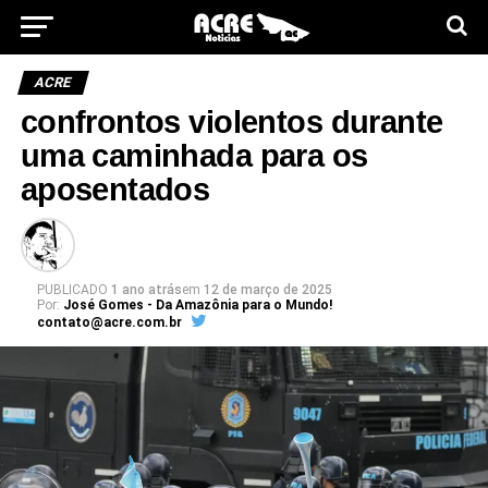
ACRE
confrontos violentos durante
uma caminhada para os
aposentados
PUBLICADO
1 ano atrás
em
12 de março de 2025
Por:
José Gomes - Da Amazônia para o Mundo!
contato@acre.com.br