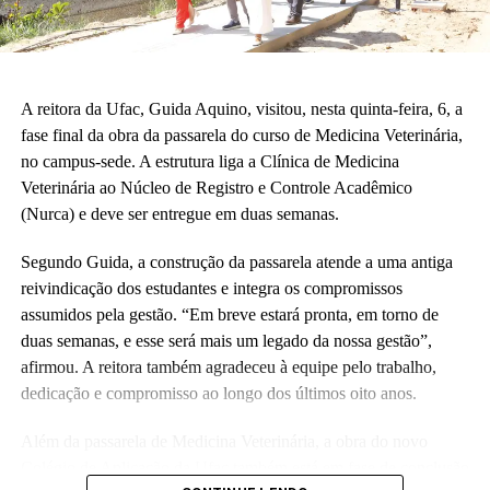
crianças correndo e sendo felizes.”
Também participaram da cerimônia o pró-reitor de Planejamento,
Alexandre Rid; o pró-reitor de Administração, Marcelo Cruz; o
prefeito do campus, Artesson Cruz; além de professores, técnico-
A reitora da Ufac, Guida Aquino, visitou, nesta quinta-feira, 6, a
administrativos, estudantes e representantes da construtora
fase final da obra da passarela do curso de Medicina Veterinária,
responsável pela obra.
no campus-sede. A estrutura liga a Clínica de Medicina
Veterinária ao Núcleo de Registro e Controle Acadêmico
(Fhagner Soares, estagiário Ascom/Ufac)
(Nurca) e deve ser entregue em duas semanas.
Segundo Guida, a construção da passarela atende a uma antiga
reivindicação dos estudantes e integra os compromissos
assumidos pela gestão. “Em breve estará pronta, em torno de
duas semanas, e esse será mais um legado da nossa gestão”,
Leia Mais: UFAC
afirmou. A reitora também agradeceu à equipe pelo trabalho,
dedicação e compromisso ao longo dos últimos oito anos.
Além da passarela de Medicina Veterinária, a obra do novo
Colégio de Aplicação da Ufac também está em fase de conclusão