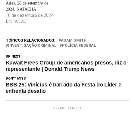
Aires, 28 de setembro de
2024. NATACHA
PISARENKO/AP “Gostaria de
10 de dezembro de 2024
colocar o último prego no
Em "ACRE"
caixão do Kirchnerismo com
Cristina (Fernández de
Kirchner) dentro. » Esta
TÓPICOS RELACIONADOS:
ADAM SMITH
declaração do presidente
INVESTIGAÇÃO CRIMINAL
POLÍCIA FEDERAL
argentino Javier Milei, durante
UP NEXT
uma entrevista ao canal de…
Kuwait Frees Group de americanos presos, diz o
representante | Donald Trump News
DON'T MISS
BBB 25: Vinícius é barrado da Festa do Líder e
enfrenta desafio
ADVERTISEMENT