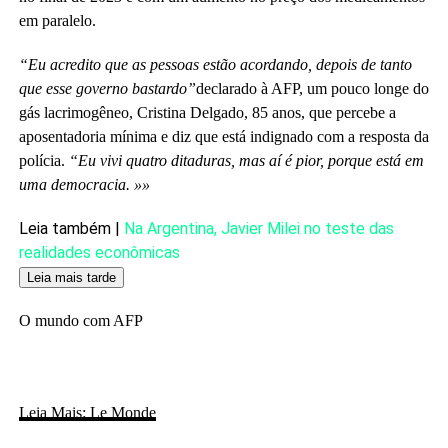
em paralelo.
“Eu acredito que as pessoas estão acordando, depois de tanto
que esse governo bastardo”
declarado à AFP, um pouco longe do
gás lacrimogêneo, Cristina Delgado, 85 anos, que percebe a
aposentadoria mínima e diz que está indignado com a resposta da
polícia.
“Eu vivi quatro ditaduras, mas aí é pior, porque está em
uma democracia. »»
Artigo
Leia também |
Na Argentina, Javier Milei no teste das
reservado
realidades econômicas
para
Leia mais tarde
nossos
O mundo com AFP
assinantes
Leia Mais: Le Monde