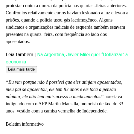
protestar contra a dureza da polícia nas quartas -feiras anteriores.
Confrontos relativamente curtos haviam lesionado a luz e levou a
prisões, quando a polícia usou gás lacrimogêneo. Alguns
sindicatos e organizações radicais de esquerda também estavam
presentes na quarta -feira, com frequência ao lado dos
aposentados.
Artigo
Leia também |
Na Argentina, Javier Milei quer “Dollarizar” a
reservado
economia
para
Leia mais tarde
nossos
“Eu vim porque não é possível que eles atinjam aposentados,
assinantes
meu pai se aposentou, ele tem 83 anos e ele toca a pensão
mínima, ele não tem mais acesso a medicamentos!” »»
estava
indignado com o AFP Martin Mansilla, motorista de táxi de 33
anos, vestido com a camisa vermelha de Independede.
Boletim informativo