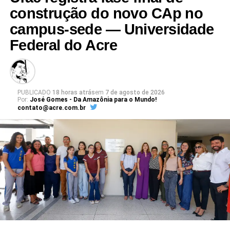
Leia Mais: UFAC
construção do novo CAp no
campus-sede — Universidade
Federal do Acre
PUBLICADO
18 horas atrás
em
7 de agosto de 2026
Por:
José Gomes - Da Amazônia para o Mundo!
contato@acre.com.br