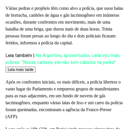
Várias pedras e projéteis têm como alvo a polícia, que usou balas
de borracha, canhões de água e gás lacrimogêneo em inúmeras
ocasiões, durante confrontos em movimento, mais de uma
batalha de uma briga, que durou mais de duas horas. Trinta
pessoas foram presas ao longo do dia e dois policiais ficaram
feridos, informou a polícia da capital.
Artigo
Leia também |
Na Argentina, aposentados cada vez mais
reservado
pobres: “Nossa carteira, ele não tem cabelos na pedra”
para
Leia mais tarde
nossos
Após os confrontos iniciais, os mais difíceis, a polícia libertou o
assinantes
vasto lugar do Parlamento e empurrou grupos de manifestantes
para as ruas adjacentes, em um fundo de nuvens de gás
lacrimogêneo, enquanto várias latas de lixo e um carro da polícia
foram queimadas, encontraram a agência da France-Presse
(AFP).