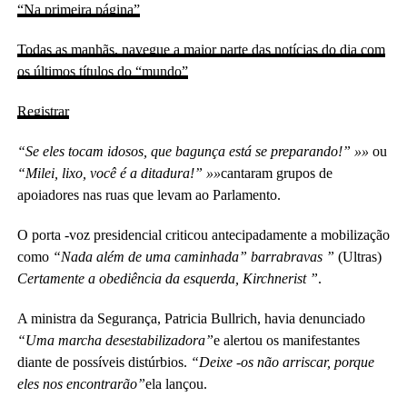
“Na primeira página”
Todas as manhãs, navegue a maior parte das notícias do dia com
os últimos títulos do “mundo”
Registrar
“Se eles tocam idosos, que bagunça está se preparando!” »»
ou
“Milei, lixo, você é a ditadura!” »»
cantaram grupos de
apoiadores nas ruas que levam ao Parlamento.
O porta -voz presidencial criticou antecipadamente a mobilização
como
“Nada além de uma caminhada” barrabravas ”
(Ultras)
Certamente a obediência da esquerda, Kirchnerist ”
.
A ministra da Segurança, Patricia Bullrich, havia denunciado
“Uma marcha desestabilizadora”
e alertou os manifestantes
diante de possíveis distúrbios.
“Deixe -os não arriscar, porque
eles nos encontrarão”
ela lançou.