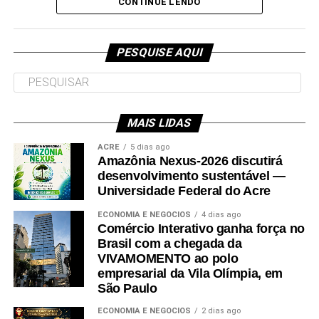
e deve ser entregue em breve.
CONTINUE LENDO
Participaram da visita pró-reitores e membros da administração
superior da Ufac.
PESQUISE AQUI
MAIS LIDAS
Leia Mais: UFAC
ACRE
5 dias ago
Amazônia Nexus-2026 discutirá
desenvolvimento sustentável —
Universidade Federal do Acre
ECONOMIA E NEGÓCIOS
4 dias ago
Comércio Interativo ganha força no
Brasil com a chegada da
VIVAMOMENTO ao polo
empresarial da Vila Olímpia, em
São Paulo
ECONOMIA E NEGÓCIOS
2 dias ago