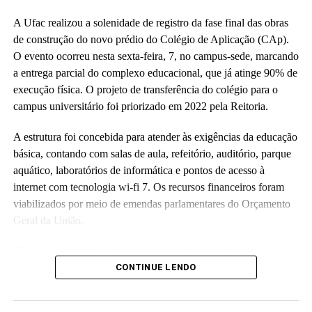
A Ufac realizou a solenidade de registro da fase final das obras
de construção do novo prédio do Colégio de Aplicação (CAp).
O evento ocorreu nesta sexta-feira, 7, no campus-sede, marcando
a entrega parcial do complexo educacional, que já atinge 90% de
execução física. O projeto de transferência do colégio para o
campus universitário foi priorizado em 2022 pela Reitoria.
A estrutura foi concebida para atender às exigências da educação
básica, contando com salas de aula, refeitório, auditório, parque
aquático, laboratórios de informática e pontos de acesso à
internet com tecnologia wi-fi 7. Os recursos financeiros foram
viabilizados por meio de emendas parlamentares do Orçamento
Geral da União.
“Essa obra representa mais do que tijolos e concreto; é a
realização de um compromisso com a qualidade da educação
CONTINUE LENDO
básica e com o futuro das nossas crianças no Acre”, disse a
reitora Guida Aquino. Ela informou que o antigo prédio do