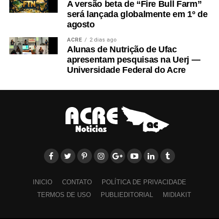
A versão beta de “Fire Bull Farm”
será lançada globalmente em 1º de
agosto
ACRE
2 dias ago
Alunas de Nutrição de Ufac
apresentam pesquisas na Uerj —
Universidade Federal do Acre
INICIO
CONTATO
POLÍTICA DE PRIVACIDADE
TERMOS DE USO
PUBLIEDITORIAL
MIDIAKIT