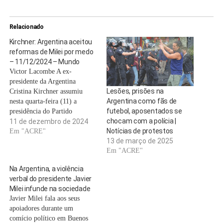
Relacionado
Kirchner: Argentina aceitou
reformas de Milei por medo
– 11/12/2024 – Mundo
Victor Lacombe A ex-
presidente da Argentina
Lesões, prisões na
Cristina Kirchner assumiu
Argentina como fãs de
nesta quarta-feira (11) a
futebol, aposentados se
presidência do Partido
chocam com a polícia |
Justicialista, a principal sigla
11 de dezembro de 2024
Notícias de protestos
do peronismo no país, e disse
Em "ACRE"
13 de março de 2025
em discurso que a sociedade
Em "ACRE"
argentina aceitou o "ajuste
violento" promovido pelo
Na Argentina, a violência
presidente Javier Milei por
verbal do presidente Javier
medo. "Quando tenho um
Milei infunde na sociedade
vizinho que aparece no…
Javier Milei fala aos seus
apoiadores durante um
comício político em Buenos