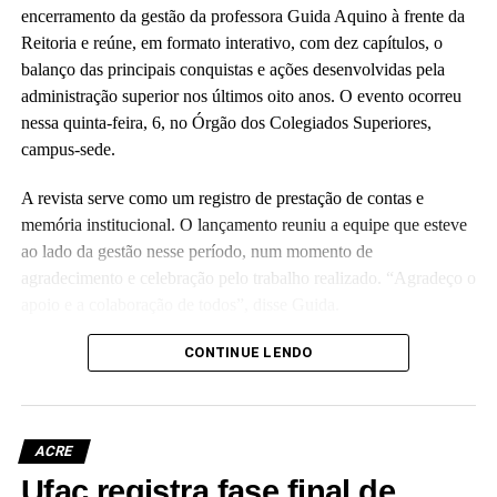
encerramento da gestão da professora Guida Aquino à frente da
Reitoria e reúne, em formato interativo, com dez capítulos, o
balanço das principais conquistas e ações desenvolvidas pela
administração superior nos últimos oito anos. O evento ocorreu
nessa quinta-feira, 6, no Órgão dos Colegiados Superiores,
campus-sede.
A revista serve como um registro de prestação de contas e
memória institucional. O lançamento reuniu a equipe que esteve
ao lado da gestão nesse período, num momento de
agradecimento e celebração pelo trabalho realizado. “Agradeço o
apoio e a colaboração de todos”, disse Guida.
(Camila Barbosa, estagiária Ascom/Ufac)
CONTINUE LENDO
ACRE
Ufac registra fase final de