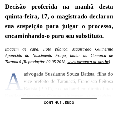
Veja a decisão abaixo:
Decisão proferida na manhã desta
quinta-feira, 17, o magistrado declarou
sua suspeição para julgar o processo,
encaminhando-o para seu substituto.
Imagem de capa: Foto pública. Magistrado Guilherme
Aparecido do Nascimento Fraga, titular da Comarca de
Tarauacá [Reprodução: 02.05.2018,
www.tarauaca.ac.gov.br
].
A
advogada Sussianne Souza Batista, filha do
vice-prefeito de Tarauacá, Francisco Feitosa
Batista (PDT), e o bacharel em direito Luan
Na decisão desta sexta-feira, 18, a magistrada não
Kayllon Cavalcante Chaves, ajuizaram na terça-feira,
tipificou a suspeição declarada, não explicou detalhes
dia 15, o Mandado de Segurança nº. 0701069-
CONTINUE LENDO
ou pormenores ou as razões da decisão. Conforme o
82.2020.8.01.0014 com pedido de liminar, contra a
art. 145 do Novo CPC, o juiz será suspeito quando