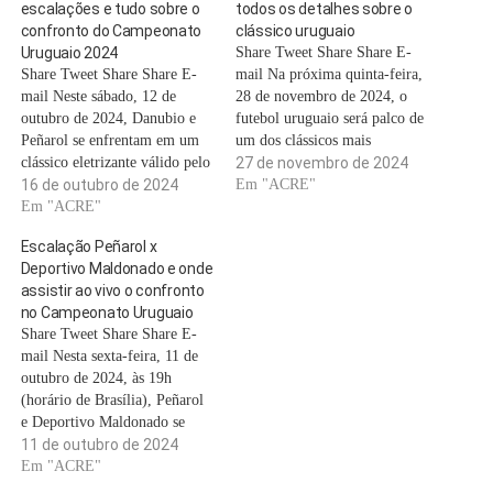
escalações e tudo sobre o
todos os detalhes sobre o
confronto do Campeonato
clássico uruguaio
Uruguaio 2024
Share Tweet Share Share E-
Share Tweet Share Share E-
mail Na próxima quinta-feira,
mail Neste sábado, 12 de
28 de novembro de 2024, o
outubro de 2024, Danubio e
futebol uruguaio será palco de
Peñarol se enfrentam em um
um dos clássicos mais
clássico eletrizante válido pelo
esperados do ano. Danubio e
27 de novembro de 2024
Campeonato Uruguaio, às 15h
16 de outubro de 2024
Nacional se enfrentam em uma
Em "ACRE"
(horário de Brasília). A partida
Em "ACRE"
disputa intensa válida pelo
promete fortes emoções, com
Campeonato Uruguaio. A
Escalação Peñarol x
ambas as equipes lutando pela
partida, marcada para as 19h
Deportivo Maldonado e onde
liderança da competição. Este
(horário de Brasília), acontece
assistir ao vivo o confronto
encontro ocorre pela 8ª
no…
no Campeonato Uruguaio
rodada…
Share Tweet Share Share E-
mail Nesta sexta-feira, 11 de
outubro de 2024, às 19h
(horário de Brasília), Peñarol
e Deportivo Maldonado se
enfrentam no Estádio
11 de outubro de 2024
Campeón del Siglo, em
Em "ACRE"
Montevidéu, em um confronto