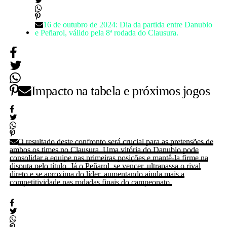
16 de outubro de 2024: Dia da partida entre Danubio
e Peñarol, válido pela 8ª rodada do Clausura.
Impacto na tabela e próximos jogos
O resultado deste confronto será crucial para as pretensões de
ambos os times no Clausura. Uma vitória do Danubio pode
consolidar a equipe nas primeiras posições e mantê-la firme na
disputa pelo título. Já o Peñarol, se vencer, ultrapassa o rival
direto e se aproxima do líder, aumentando ainda mais a
competitividade nas rodadas finais do campeonato.