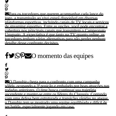
Para os torcedores que querem acompanhar cada lance do
jogo, a transmissão ao vivo estará disponível em diversas
plataformas esportivas, incluindo canais de TV locais e serviços
de streaming esportivo. Entre as opções, você pode encontrar a
cobertura nos principais canais que transmitem o Campeonato
Uruguaio. A expectativa é que tanto na TV quanto online, os
torcedores tenham várias alternativas para não perder nenhum
detalhe desse confronto decisivo.
O momento das equipes
O Danubio chega para o confronto com uma campanha
sólida, ocupando a 3ª posição e embalado por boas atuações nas
rodadas anteriores. O time busca continuar sua trajetória
ascendente e manter-se entre os líderes do Clausura. Contando
com uma defesa bem estruturada e transições rápidas no ataque,
o Danubio tem se mostrado uma equipe equilibrada e difícil de
ser batida, especialmente jogando em casa.