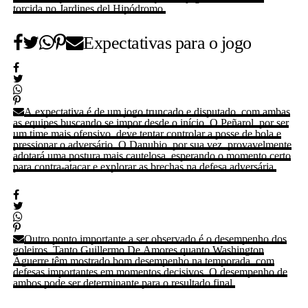
torcida no Jardines del Hipódromo.
Expectativas para o jogo
A expectativa é de um jogo truncado e disputado, com ambas
as equipes buscando se impor desde o início. O Peñarol, por ser
um time mais ofensivo, deve tentar controlar a posse de bola e
pressionar o adversário. O Danubio, por sua vez, provavelmente
adotará uma postura mais cautelosa, esperando o momento certo
para contra-atacar e explorar as brechas na defesa adversária.
Outro ponto importante a ser observado é o desempenho dos
goleiros. Tanto Guillermo De Amores quanto Washington
Aguerre têm mostrado bom desempenho na temporada, com
defesas importantes em momentos decisivos. O desempenho de
ambos pode ser determinante para o resultado final.