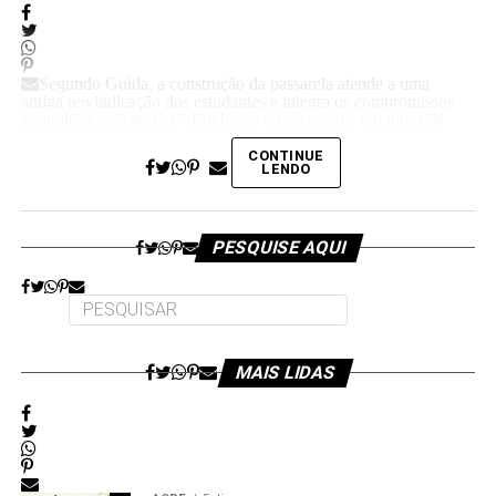
Segundo Guida, a construção da passarela atende a uma
antiga reivindicação dos estudantes e integra os compromissos
assumidos pela gestão. “Em breve estará pronta, em torno de
duas semanas, e esse será mais um legado da nossa gestão”,
afirmou. A reitora também agradeceu à equipe pelo trabalho,
CONTINUE
LENDO
dedicação e compromisso ao longo dos últimos oito anos.
PESQUISE AQUI
Além da passarela de Medicina Veterinária, a obra do novo
Colégio de Aplicação da Ufac também está em fase de
conclusão e deve ser entregue em breve.
Participaram da visita pró-reitores e membros da administração
superior da Ufac.
MAIS LIDAS
Leia Mais: UFAC