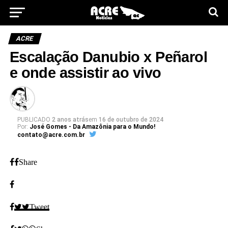
ACRE
Escalação Danubio x Peñarol
e onde assistir ao vivo
PUBLICADO
2 anos atrás
em
16 de outubro de 2024
Por:
José Gomes - Da Amazônia para o Mundo!
contato@acre.com.br
Share
Tweet