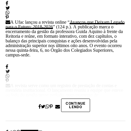
A Ufac lançou a revista online “
Avanços que Deixam Legado
para o Futuro: 2018-2026
” (124 p.). A publicação marca o
encerramento da gestão da professora Guida Aquino à frente da
Reitoria e reúne, em formato interativo, com dez capítulos, o
balanço das principais conquistas e ações desenvolvidas pela
administração superior nos últimos oito anos. O evento ocorreu
nessa quinta-feira, 6, no Órgão dos Colegiados Superiores,
campus-sede.
A revista serve como um registro de prestação de contas e
memória institucional. O lançamento reuniu a equipe que esteve
ao lado da gestão nesse período, num momento de
agradecimento e celebração pelo trabalho realizado. “Agradeço o
CONTINUE
apoio e a colaboração de todos”, disse Guida.
LENDO
(Camila Barbosa, estagiária Ascom/Ufac)