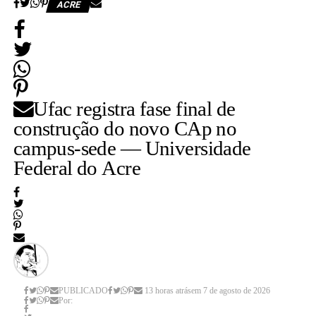
ACRE
Leia Mais: UFAC
Ufac registra fase final de
construção do novo CAp no
campus-sede — Universidade
Federal do Acre
PUBLICADO
13 horas atrás
em
7 de agosto de 2026
Por: