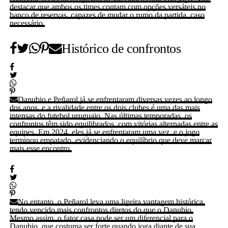
destacar que ambos os times contam com opções versáteis no
banco de reservas, capazes de mudar o rumo da partida, caso
necessário.
Histórico de confrontos
Danubio e Peñarol já se enfrentaram diversas vezes ao longo
dos anos, e a rivalidade entre os dois clubes é uma das mais
intensas do futebol uruguaio. Nas últimas temporadas, os
confrontos têm sido equilibrados, com vitórias alternadas entre as
equipes. Em 2024, eles já se enfrentaram uma vez, e o jogo
terminou empatado, evidenciando o equilíbrio que deve marcar
mais esse encontro.
No entanto, o Peñarol leva uma ligeira vantagem histórica,
tendo vencido mais confrontos diretos do que o Danubio.
Mesmo assim, o fator casa pode ser um diferencial para o
Danubio, que costuma ser forte quando joga diante de sua