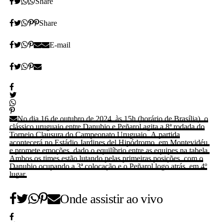
Share
Share
E-mail
No dia 16 de outubro de 2024, às 15h (horário de Brasília), o
clássico uruguaio entre Danubio e Peñarol agita a 8ª rodada do
Torneio Clausura do Campeonato Uruguaio. A partida
acontecerá no Estádio Jardines del Hipódromo, em Montevidéu,
e promete emoções, dado o equilíbrio entre as equipes na tabela.
Ambos os times estão lutando pelas primeiras posições, com o
Danubio ocupando a 3ª colocação e o Peñarol logo atrás, em 4º
lugar.
Onde assistir ao vivo