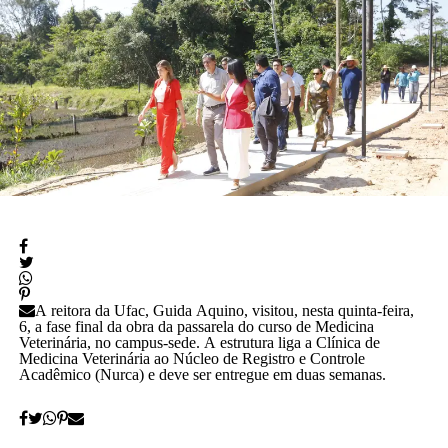
A vice-diretora do CAp, Alessandra Perez Lima, destacou a
relevância do novo espaço para a rotina pedagógica e acadêmica.
“Muito em breve vamos deixar de ser nômades e teremos o
nosso lugar. Eu olho para cada espaço aqui e já vejo essas
crianças correndo e sendo felizes.”
Também participaram da cerimônia o pró-reitor de
Planejamento, Alexandre Rid; o pró-reitor de Administração,
Marcelo Cruz; o prefeito do campus, Artesson Cruz; além de
professores, técnico-administrativos, estudantes e representantes
da construtora responsável pela obra.
A reitora da Ufac, Guida Aquino, visitou, nesta quinta-feira,
(Fhagner Soares, estagiário Ascom/Ufac)
6, a fase final da obra da passarela do curso de Medicina
Veterinária, no campus-sede. A estrutura liga a Clínica de
Medicina Veterinária ao Núcleo de Registro e Controle
Acadêmico (Nurca) e deve ser entregue em duas semanas.
Leia Mais: UFAC