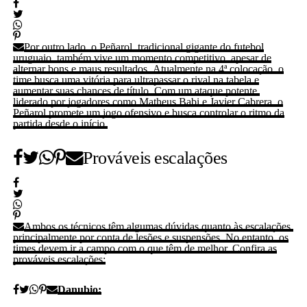
Por outro lado, o Peñarol, tradicional gigante do futebol
uruguaio, também vive um momento competitivo, apesar de
alternar bons e maus resultados. Atualmente na 4ª colocação, o
time busca uma vitória para ultrapassar o rival na tabela e
aumentar suas chances de título. Com um ataque potente,
liderado por jogadores como Matheus Babi e Javier Cabrera, o
Peñarol promete um jogo ofensivo e busca controlar o ritmo da
partida desde o início.
Prováveis escalações
Ambos os técnicos têm algumas dúvidas quanto às escalações,
principalmente por conta de lesões e suspensões. No entanto, os
times devem ir a campo com o que têm de melhor. Confira as
prováveis escalações:
Danubio: