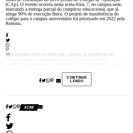
(CAp). O evento ocorreu nesta sexta-feira, 7, no campus-sede,
marcando a entrega parcial do complexo educacional, que já
atinge 90% de execução física. O projeto de transferência do
colégio para o campus universitário foi priorizado em 2022 pela
Reitoria.
A estrutura foi concebida para atender às exigências da
educação básica, contando com salas de aula, refeitório,
auditório, parque aquático, laboratórios de informática e pontos
de acesso à internet com tecnologia wi-fi 7. Os recursos
financeiros foram viabilizados por meio de emendas
CONTINUE
parlamentares do Orçamento Geral da União.
LENDO
ACRE
“Essa obra representa mais do que tijolos e concreto; é a
realização de um compromisso com a qualidade da educação
básica e com o futuro das nossas crianças no Acre”, disse a
reitora Guida Aquino. Ela informou que o antigo prédio do
colégio, localizado no centro da capital e tombado como