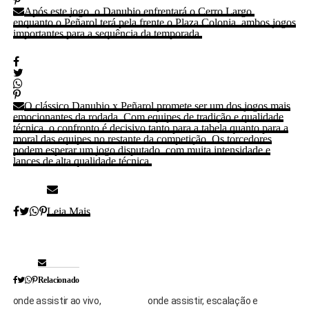
Após este jogo, o Danubio enfrentará o Cerro Largo,
enquanto o Peñarol terá pela frente o Plaza Colonia, ambos jogos
importantes para a sequência da temporada.
O clássico Danubio x Peñarol promete ser um dos jogos mais
emocionantes da rodada. Com equipes de tradição e qualidade
técnica, o confronto é decisivo tanto para a tabela quanto para a
moral das equipes no restante da competição. Os torcedores
podem esperar um jogo disputado, com muita intensidade e
lances de alta qualidade técnica.
Leia Mais
Relacionado
onde assistir ao vivo,
onde assistir, escalação e