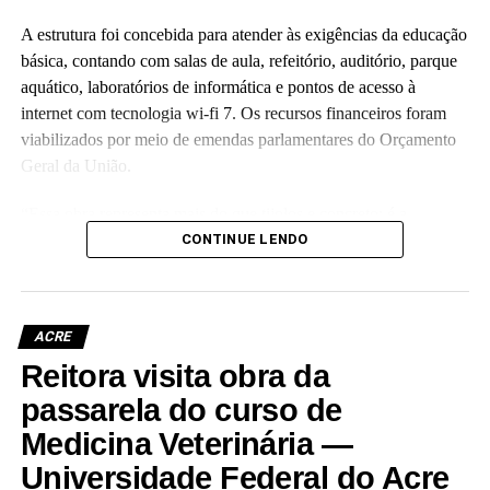
A estrutura foi concebida para atender às exigências da educação
básica, contando com salas de aula, refeitório, auditório, parque
aquático, laboratórios de informática e pontos de acesso à
internet com tecnologia wi-fi 7. Os recursos financeiros foram
viabilizados por meio de emendas parlamentares do Orçamento
Geral da União.
“Essa obra representa mais do que tijolos e concreto; é a
realização de um compromisso com a qualidade da educação
CONTINUE LENDO
básica e com o futuro das nossas crianças no Acre”, disse a
reitora Guida Aquino. Ela informou que o antigo prédio do
colégio, localizado no centro da capital e tombado como
ACRE
patrimônio histórico da instituição, passará por revitalização para
Reitora visita obra da
abrigar o Palácio da Cultura da Ufac.
passarela do curso de
A vice-reitora eleita, Almecina Balbino, reafirmou a continuidade
Medicina Veterinária —
dos projetos de expansão da infraestrutura da instituição. “Eu
Universidade Federal do Acre
estarei sempre à disposição, de portas abertas, para seguir os