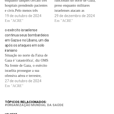
enquanto tanques cercam três
funcionais do norte de Gaza,
hospitais prendendo pacientes
preso enquanto militares
e civis.Pelo menos três
israelenses atacam as
hospitais parcialmente
19 de outubro de 2024
instalações e expulsam dezenas
29 de dezembro de 2024
funcionais, que tratam de
Em "ACRE"
de médicos e
Em "ACRE"
pacientes gravemente feridos e
pacientes.Aumentam as
o exército israelense
abrigam milhares de civis
preocupações sobre a
continua seus bombardeios
palestinos deslocados no norte
segurança do diretor de um
em Gaza e no Líbano, um dia
de Gaza, estão atualmente sob
dos últimos hospitais
após os ataques em solo
intenso fogo israelense, como
parcialmente funcionais no
iraniano
o cerco a…
norte de Gaza, depois de os
Situação no norte da Faixa de
militares israelitas o…
Gaza é 'catastrófica', diz OMS
Na frente de Gaza, o exército
israelita prossegue a sua
ofensiva aérea e terrestre,
numa altura em que se
27 de outubro de 2024
esperam negociações no
Em "ACRE"
domingo em Doha entre
israelitas, norte-americanos e
catarianos para discutir a
TÓPICOS RELACIONADOS:
ORGANIZAÇÃO MUNDIAL DA SAÚDE
possibilidade de uma trégua,
associada à…