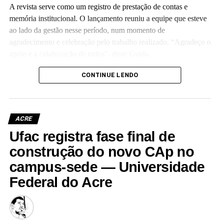
A revista serve como um registro de prestação de contas e
memória institucional. O lançamento reuniu a equipe que esteve
ao lado da gestão nesse período, num momento de
agradecimento e celebração pelo trabalho realizado. “Agradeço o
apoio e a colaboração de todos”, disse Guida.
(Camila Barbosa, estagiária Ascom/Ufac)
CONTINUE LENDO
ACRE
Ufac registra fase final de
Leia Mais: UFAC
construção do novo CAp no
campus-sede — Universidade
Federal do Acre