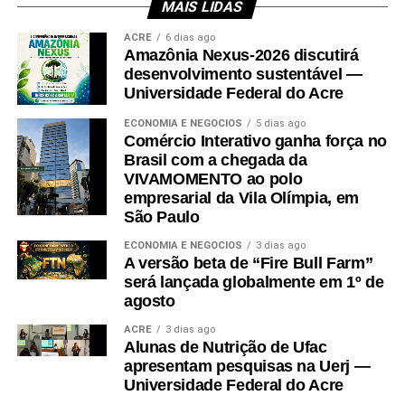
MAIS LIDAS
Leia Mais: UFAC
ACRE
6 dias ago
Amazônia Nexus-2026 discutirá
desenvolvimento sustentável —
Universidade Federal do Acre
ECONOMIA E NEGÓCIOS
5 dias ago
Comércio Interativo ganha força no
Brasil com a chegada da
VIVAMOMENTO ao polo
empresarial da Vila Olímpia, em
São Paulo
ECONOMIA E NEGÓCIOS
3 dias ago
A versão beta de “Fire Bull Farm”
será lançada globalmente em 1º de
agosto
ACRE
3 dias ago
Alunas de Nutrição de Ufac
apresentam pesquisas na Uerj —
Universidade Federal do Acre