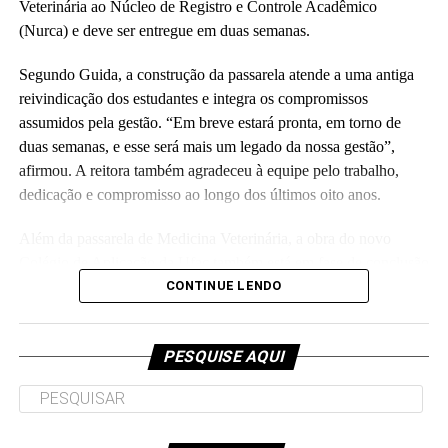
Veterinária ao Núcleo de Registro e Controle Acadêmico
(Fhagner Soares, estagiário Ascom/Ufac)
(Nurca) e deve ser entregue em duas semanas.
Segundo Guida, a construção da passarela atende a uma antiga
reivindicação dos estudantes e integra os compromissos
assumidos pela gestão. “Em breve estará pronta, em torno de
duas semanas, e esse será mais um legado da nossa gestão”,
Leia Mais: UFAC
afirmou. A reitora também agradeceu à equipe pelo trabalho,
dedicação e compromisso ao longo dos últimos oito anos.
Além da passarela de Medicina Veterinária, a obra do novo
Colégio de Aplicação da Ufac também está em fase de conclusão
e deve ser entregue em breve.
CONTINUE LENDO
Participaram da visita pró-reitores e membros da administração
superior da Ufac.
PESQUISE AQUI