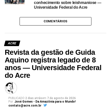
conhecimento sobre leishmaniose —
Universidade Federal do Acre
COMENTÁRIOS
ACRE
Revista da gestão de Guida
Aquino registra legado de 8
anos — Universidade Federal
do Acre
PUBLICADO
2 dias atrás
em
7 de agosto de 2026
Por:
José Gomes - Da Amazônia para o Mundo!
contato@acre.com.br