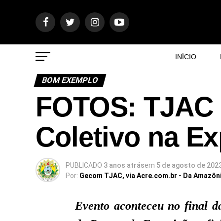
INÍCIO
BOM EXEMPLO
FOTOS: TJAC 
Coletivo na Ex
PUBLICADO
3 anos atrás
em
5 de agosto de 202
Por:
Gecom TJAC, via Acre.com.br - Da Amazôn
Evento aconteceu no final da