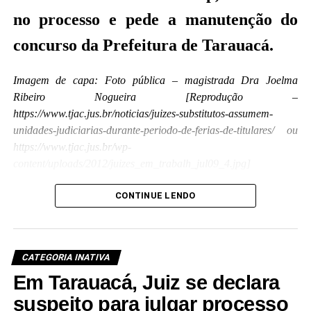
no processo e pede a manutenção do
concurso da Prefeitura de Tarauacá.
Imagem de capa: Foto pública – magistrada Dra Joelma
Ribeiro Nogueira [Reprodução –
https://www.tjac.jus.br/noticias/juizes-substitutos-assumem-
unidades-judiciarias-durante-periodo-de-ferias-de-titulares/ ou
https://www.tjac.jus.br/wp-
content/uploads/2012/juizes_em_trabalh_jul09_4.jpg]
A
pós o magistrado titular da Comarca de
CONTINUE LENDO
Tarauacá, Dr. Guilherme Aparecido do
Nascimento Fraga,
declarar-se suspeito
para julgar o mandado de segurança nº.
CATEGORIA INATIVA
0701069-82.2020.8.01.0014
(
leia aqui
) com pedido
Em Tarauacá, Juiz se declara
de liminar, contra a Prefeitura de Tarauacá e o
suspeito para julgar processo