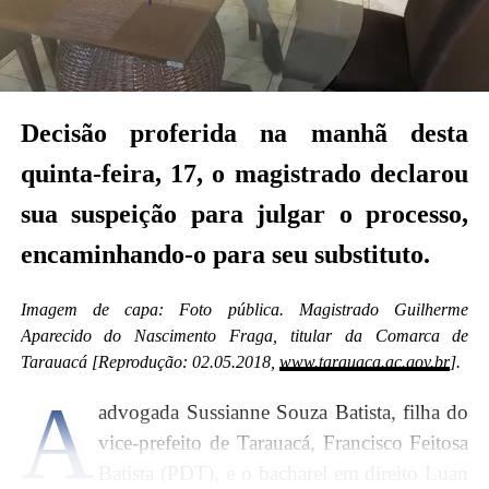
possivelmente a magistrada Dra Ana Paula Saboya
Lima ou Dr Marcos Rafael Maciel de Souza
(magistrados da Comarca de Feijó).
Veja a decisão abaixo:
Decisão proferida na manhã desta
quinta-feira, 17, o magistrado declarou
sua suspeição para julgar o processo,
encaminhando-o para seu substituto.
Imagem de capa: Foto pública. Magistrado Guilherme
Aparecido do Nascimento Fraga, titular da Comarca de
Tarauacá [Reprodução: 02.05.2018,
www.tarauaca.ac.gov.br
].
A
advogada Sussianne Souza Batista, filha do
vice-prefeito de Tarauacá, Francisco Feitosa
Batista (PDT), e o bacharel em direito Luan
Na decisão desta sexta-feira, 18, a magistrada não