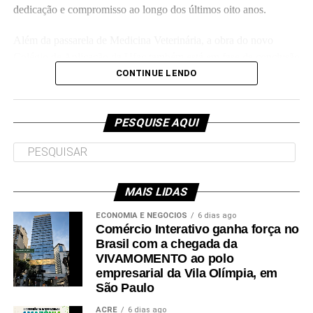
dedicação e compromisso ao longo dos últimos oito anos.
Além da passarela de Medicina Veterinária, a obra do novo
Colégio de Aplicação da Ufac também está em fase de conclusão
e deve ser entregue em breve.
CONTINUE LENDO
Participaram da visita pró-reitores e membros da administração
superior da Ufac.
PESQUISE AQUI
MAIS LIDAS
Leia Mais: UFAC
ECONOMIA E NEGÓCIOS
6 dias ago
Comércio Interativo ganha força no
Brasil com a chegada da
VIVAMOMENTO ao polo
empresarial da Vila Olímpia, em
São Paulo
ACRE
6 dias ago