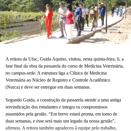
A vice-diretora do CAp, Alessandra Perez Lima, destacou a
relevância do novo espaço para a rotina pedagógica e acadêmica.
“Muito em breve vamos deixar de ser nômades e teremos o
nosso lugar. Eu olho para cada espaço aqui e já vejo essas
crianças correndo e sendo felizes.”
Também participaram da cerimônia o pró-reitor de Planejamento,
Alexandre Rid; o pró-reitor de Administração, Marcelo Cruz; o
prefeito do campus, Artesson Cruz; além de professores, técnico-
A reitora da Ufac, Guida Aquino, visitou, nesta quinta-feira, 6, a
administrativos, estudantes e representantes da construtora
fase final da obra da passarela do curso de Medicina Veterinária,
responsável pela obra.
no campus-sede. A estrutura liga a Clínica de Medicina
Veterinária ao Núcleo de Registro e Controle Acadêmico
(Fhagner Soares, estagiário Ascom/Ufac)
(Nurca) e deve ser entregue em duas semanas.
Segundo Guida, a construção da passarela atende a uma antiga
reivindicação dos estudantes e integra os compromissos
assumidos pela gestão. “Em breve estará pronta, em torno de
duas semanas, e esse será mais um legado da nossa gestão”,
Leia Mais: UFAC
afirmou. A reitora também agradeceu à equipe pelo trabalho,