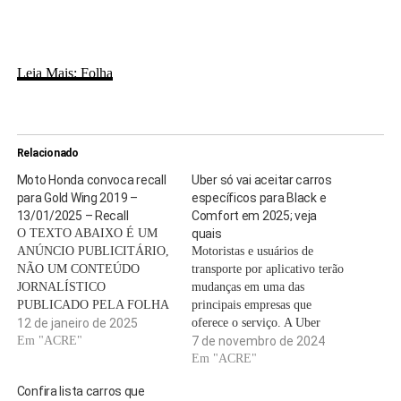
Leia Mais: Folha
Relacionado
Moto Honda convoca recall
Uber só vai aceitar carros
para Gold Wing 2019 –
específicos para Black e
13/01/2025 – Recall
Comfort em 2025; veja
O TEXTO ABAIXO É UM
quais
ANÚNCIO PUBLICITÁRIO,
Motoristas e usuários de
NÃO UM CONTEÚDO
transporte por aplicativo terão
JORNALÍSTICO
mudanças em uma das
PUBLICADO PELA FOLHA
principais empresas que
DE S.PAULO A Moto Honda
12 de janeiro de 2025
oferece o serviço. A Uber
da Amazônia, pautada pelo seu
Em "ACRE"
anunciou uma atualização nas
7 de novembro de 2024
princípio de respeito aos
regras para veículos das
Em "ACRE"
clientes, convoca os
categorias Comfort e Black,
Confira lista carros que
proprietários das motocicletas
que entrará em vigor a partir