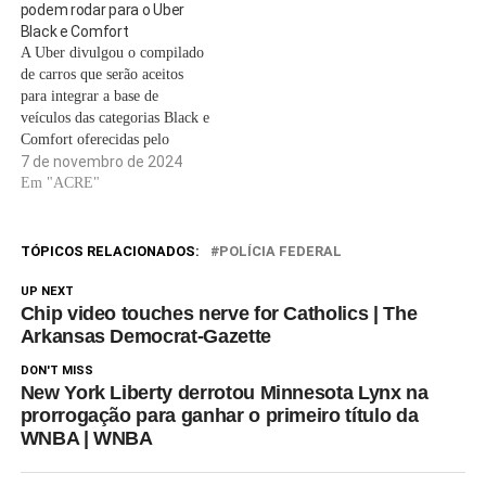
podem rodar para o Uber
dos modelos Gold Wing e
de janeiro de 2025. Mais
Black e Comfort
Gold Wing Tour, ano 2019, a
modelos foram adicionados à
A Uber divulgou o compilado
comparecerem a uma das
lista dos carros…
de carros que serão aceitos
concessionárias…
para integrar a base de
veículos das categorias Black e
Comfort oferecidas pelo
aplicativo. A lista atualizada
7 de novembro de 2024
dos modelos foi desenvolvida
Em "ACRE"
a partir de pesquisas com os
usuários e análises da evolução
do mercado de automóveis. A
TÓPICOS RELACIONADOS:
POLÍCIA FEDERAL
base atualizada de…
UP NEXT
Chip video touches nerve for Catholics | The
Arkansas Democrat-Gazette
DON'T MISS
New York Liberty derrotou Minnesota Lynx na
prorrogação para ganhar o primeiro título da
WNBA | WNBA