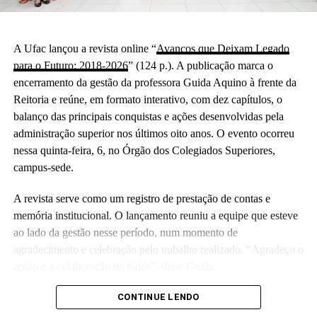
A Ufac lançou a revista online “
Avanços que Deixam Legado
para o Futuro: 2018-2026
” (124 p.). A publicação marca o
encerramento da gestão da professora Guida Aquino à frente da
Reitoria e reúne, em formato interativo, com dez capítulos, o
balanço das principais conquistas e ações desenvolvidas pela
administração superior nos últimos oito anos. O evento ocorreu
nessa quinta-feira, 6, no Órgão dos Colegiados Superiores,
campus-sede.
A revista serve como um registro de prestação de contas e
memória institucional. O lançamento reuniu a equipe que esteve
ao lado da gestão nesse período, num momento de
agradecimento e celebração pelo trabalho realizado. “Agradeço o
apoio e a colaboração de todos”, disse Guida.
(Camila Barbosa, estagiária Ascom/Ufac)
CONTINUE LENDO