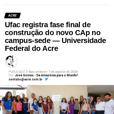
ACRE
Ufac registra fase final de
Leia Mais: UFAC
construção do novo CAp no
campus-sede — Universidade
Federal do Acre
PUBLICADO
2 dias atrás
em
7 de agosto de 2026
Por:
José Gomes - Da Amazônia para o Mundo!
contato@acre.com.br