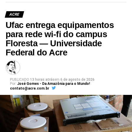
superior da Ufac.
ACRE
Ufac entrega equipamentos
para rede wi-fi do campus
Floresta — Universidade
Leia Mais: UFAC
Federal do Acre
PUBLICADO
13 horas atrás
em
6 de agosto de 2026
Por:
José Gomes - Da Amazônia para o Mundo!
contato@acre.com.br