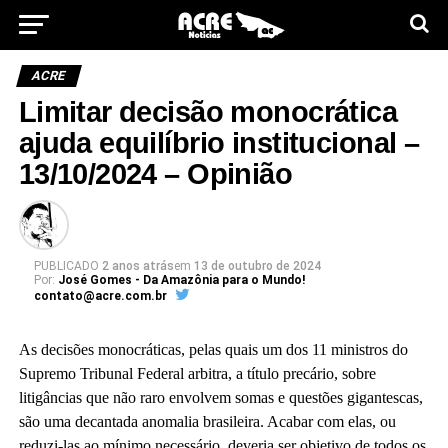
ACRE
Limitar decisão monocrática
ajuda equilíbrio institucional –
13/10/2024 – Opinião
PUBLICADO
2 anos atrás
em
13 de outubro de 2024
Por:
José Gomes - Da Amazônia para o Mundo!
contato@acre.com.br
As decisões monocráticas, pelas quais um dos 11 ministros do
Supremo Tribunal Federal arbitra, a título precário, sobre
litigâncias que não raro envolvem somas e questões gigantescas,
são uma decantada anomalia brasileira. Acabar com elas, ou
reduzi-las ao mínimo necessário, deveria ser objetivo de todos os