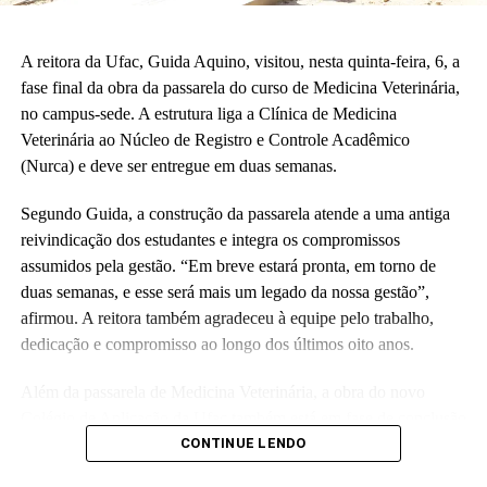
A reitora da Ufac, Guida Aquino, visitou, nesta quinta-feira, 6, a
fase final da obra da passarela do curso de Medicina Veterinária,
no campus-sede. A estrutura liga a Clínica de Medicina
Veterinária ao Núcleo de Registro e Controle Acadêmico
(Nurca) e deve ser entregue em duas semanas.
Segundo Guida, a construção da passarela atende a uma antiga
reivindicação dos estudantes e integra os compromissos
assumidos pela gestão. “Em breve estará pronta, em torno de
duas semanas, e esse será mais um legado da nossa gestão”,
afirmou. A reitora também agradeceu à equipe pelo trabalho,
dedicação e compromisso ao longo dos últimos oito anos.
Além da passarela de Medicina Veterinária, a obra do novo
Colégio de Aplicação da Ufac também está em fase de conclusão
e deve ser entregue em breve.
CONTINUE LENDO
Participaram da visita pró-reitores e membros da administração