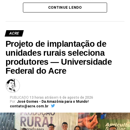
que já não atende às crescentes demandas acadêmicas e
CONTINUE LENDO
administrativas da universidade.
ACRE
Projeto de implantação de
Leia Mais: UFAC
unidades rurais seleciona
produtores — Universidade
Federal do Acre
PUBLICADO
13 horas atrás
em
6 de agosto de 2026
Por:
José Gomes - Da Amazônia para o Mundo!
contato@acre.com.br