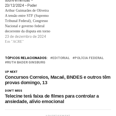
sobre emendas –
foram feitas no início da…
Tribunal Federal (STF) e em
23/12/2024 – Poder
outros tribunais superiores.
Arthur Guimarães de Oliveira
A…
A tensão entre STF (Supremo
Tribunal Federal), Congresso
Nacional e governo federal
decorrente da disputa em torno
das emendas parlamentares é
23 de dezembro de 2024
precedida por uma série de
Em "ACRE"
episódios que colocaram os
Poderes em choque. Nesta
segunda-feira (23), o ministro
TÓPICOS RELACIONADOS:
EDITORIAL
POLÍCIA FEDERAL
Flávio Dino suspendeu o
RUTH BADER GINSBURG
pagamento de cerca de…
UP NEXT
Concursos Correios, Macaé, BNDES e outros têm
provas domingo, 13
DON'T MISS
Telecine terá faixa de filmes para controlar a
ansiedade, alívio emocional