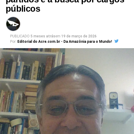
públicos
PUBLICADO
5 meses atrás
em
19 de março de 2026
Por:
Editorial do Acre.com.br - Da Amazônia para o Mundo!