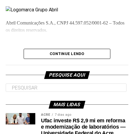
PARABÉNS! Você já pode ler essa matéria grátis.
Abril Comunicações S.A., CNPJ 44.597.052/0001-62 – Todos
os direitos reservados.
//www.instagram.com/embed.js
Digital Completo
CONTINUE LENDO
Acesso ilimitado ao site, edições digitais e acervo de todos os
títulos Abril nos apps*
PESQUISE AQUI
Leia Mais: Veja
Apenas
5,99/mês
DIA DAS MÃES
MAIS LIDAS
Revista em Casa + Digital Completo
ACRE
7 dias ago
Ufac investe R$ 2,9 mi em reforma
e modernização de laboratórios —
Receba 4 revistas de Veja no mês, além de todos os benefícios
Universidade Federal do Acre