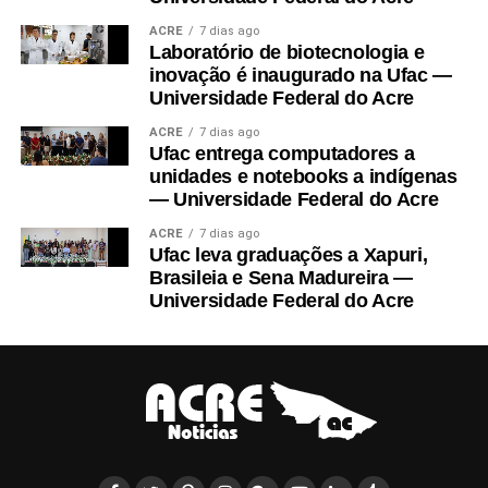
do plano Digital Completo (cada revista sai por menos de R$ 9)
ACRE
7 dias ago
A partir de
35,90/mês
Laboratório de biotecnologia e
inovação é inaugurado na Ufac —
*Acesso ilimitado ao site e edições digitais de todos os títulos
Universidade Federal do Acre
Abril, ao acervo completo de Veja e Quatro Rodas e todas as
ACRE
7 dias ago
edições dos últimos 7 anos de Claudia, Superinteressante, VC
Ufac entrega computadores a
S/A, Você RH e Veja Saúde, incluindo edições especiais e
unidades e notebooks a indígenas
— Universidade Federal do Acre
históricas no app.
Pagamento único anual de R$71,88, equivalente a R$ 5,99/mês.
ACRE
7 dias ago
Ufac leva graduações a Xapuri,
Brasileia e Sena Madureira —
Universidade Federal do Acre
PARABÉNS! Você já pode ler essa matéria grátis.
//www.instagram.com/embed.js