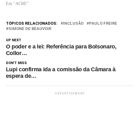
(IBGE), o percentual de
Em "ACRE"
crianças que frequentam escola
ou creche no país cresceu no
último ano. Na faixa etária de
TÓPICOS RELACIONADOS:
INCLUSÃO
PAULO FREIRE
0 a 3 anos o salto…
SIMONE DE BEAUVOIR
UP NEXT
O poder e a lei: Referência para Bolsonaro,
Collor…
DON'T MISS
Lupi confirma ida a comissão da Câmara à
espera de…
ADVERTISEMENT