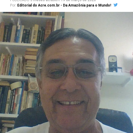
PUBLICADO
5 meses atrás
em
19 de março de 2026
Por:
Editorial do Acre.com.br - Da Amazônia para o Mundo!