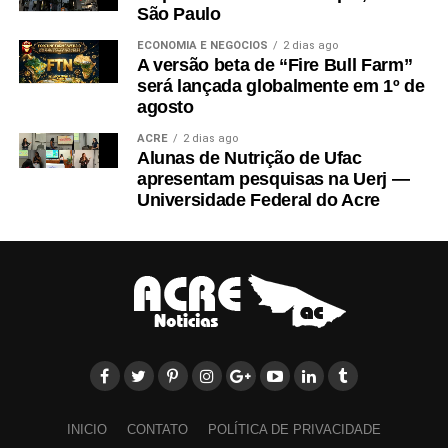
São Paulo
edições dos últimos 7 anos de Claudia, Superinteressante, VC
S/A, Você RH e Veja Saúde, incluindo edições especiais e
ECONOMIA E NEGÓCIOS
2 dias ago
A versão beta de “Fire Bull Farm”
históricas no app.
será lançada globalmente em 1º de
Pagamento único anual de R$71,88, equivalente a R$ 5,99/mês.
agosto
ACRE
2 dias ago
Alunas de Nutrição de Ufac
PARABÉNS! Você já pode ler essa matéria grátis.
apresentam pesquisas na Uerj —
Universidade Federal do Acre
//www.instagram.com/embed.js
Leia Mais: Veja
INICIO
CONTATO
POLÍTICA DE PRIVACIDADE