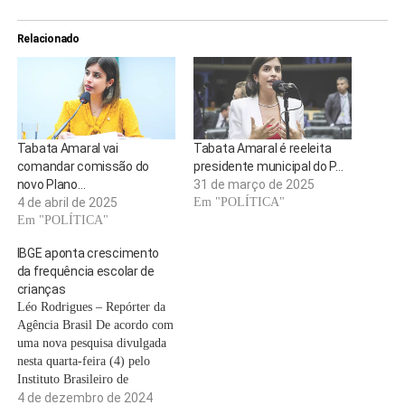
Relacionado
Tabata Amaral vai
Tabata Amaral é reeleita
comandar comissão do
presidente municipal do P…
novo Plano…
31 de março de 2025
4 de abril de 2025
Em "POLÍTICA"
Em "POLÍTICA"
IBGE aponta crescimento
da frequência escolar de
crianças
Léo Rodrigues – Repórter da
Agência Brasil De acordo com
uma nova pesquisa divulgada
nesta quarta-feira (4) pelo
Instituto Brasileiro de
Geografia e Estatística
4 de dezembro de 2024