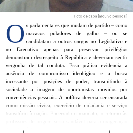
Foto de capa [arquivo pessoal]
O
s parlamentares que mudam de partido – como
macacos puladores de galho – ou se
candidatam a outros cargos no Legislativo e
no Executivo apenas para preservar privilégios
demonstram desrespeito à República e deveriam sentir
vergonha de tal conduta. Essa prática evidencia a
ausência de compromisso ideológico e a busca
incessante por posições de poder, transmitindo à
sociedade a imagem de oportunistas movidos por
conveniências pessoais. A política deveria ser encarada
como missão cívica, exercício de cidadania e serviço
transitório à nação. Encerrado o mandato, o retorno às
profissões de origem seria saudável para a oxigenação
da vida pública.