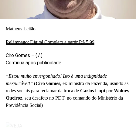
tornou-se um negócio.
.
Convém lembrar aos que se consideram úteis
Matheus Leitão
e insubstituíveis à política que o cemitério guarda uma
legião de ex-políticos esquecidos, cuja ausência jamais
Relâmpago: Digital Completo a partir R$ 5,99
fez falta ao país.
.
Ciro Gomes –
(./.)
As próximas eleições são a oportunidade para os
Continua após publicidade
eleitores moralizarem o Legislativo, elegendo apenas
“Estou muito envergonhado! Isto é uma indignidade
candidatos novos, sem os vícios da velha política, que
inexplicável!”
(
Ciro Gomes
, ex-ministro da Fazenda, usando as
tenham conduta ilibada e boa formação cultural. Por
redes sociais
para reclamar da troca de
Carlos Lupi
por
Wolney
outro lado, diga não à reeleição política, aos trocadores
Queiroz
, seu desafeto no PDT, no comando do Ministério da
de partidos, aos que interromperam o mandato para
Previdência Social)
exercer cargos nos governos, e àqueles que já sofreram
condenação na Justiça ou punição no Conselho de Ética
do Legislativo.
.