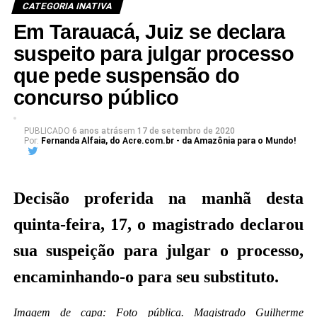
para julgar o mandado de segurança nº.
CATEGORIA INATIVA
0701069-82.2020.8.01.0014
(
leia aqui
) com pedido
Em Tarauacá, Juiz se declara
de liminar, contra a Prefeitura de Tarauacá e o
suspeito para julgar processo
Instituto Brasileiro de Concurso Público – Ibracop,
que pede suspensão do
foi a vez da magistrada Dra Joelma Ribeiro Nogueira
concurso público
também declarar-se suspeita.
PUBLICADO
6 anos atrás
em
17 de setembro de 2020
Em Tarauacá, Juiz se
Por:
Fernanda Alfaia, do Acre.com.br - da Amazônia para o Mundo!
declara suspeito para
julgar processo que
Decisão proferida na manhã desta
pede suspensão do
quinta-feira, 17, o magistrado declarou
concurso público
sua suspeição para julgar o processo,
encaminhando-o para seu substituto.
Em decisão desta sexta-feira, 18, a magistrada repetiu
a decisão do colega juiz e, nos mesmos e exatos
Imagem de capa: Foto pública. Magistrado Guilherme