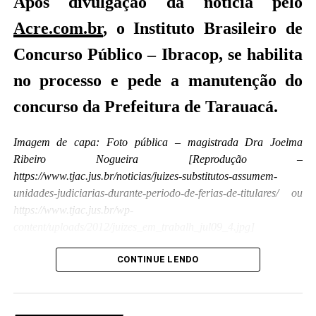
Após divulgação da notícia pelo
Acre.com.br
, o Instituto Brasileiro de
Concurso Público – Ibracop, se habilita
no processo e pede a manutenção do
concurso da Prefeitura de Tarauacá.
Imagem de capa: Foto pública – magistrada Dra Joelma
Ribeiro Nogueira [Reprodução –
https://www.tjac.jus.br/noticias/juizes-substitutos-assumem-
unidades-judiciarias-durante-periodo-de-ferias-de-titulares/ ou
https://www.tjac.jus.br/wp-
content/uploads/2012/juizes_em_trabalh_jul09_4.jpg]
A
pós o magistrado titular da Comarca de
CONTINUE LENDO
Tarauacá, Dr. Guilherme Aparecido do
Nascimento Fraga,
declarar-se suspeito