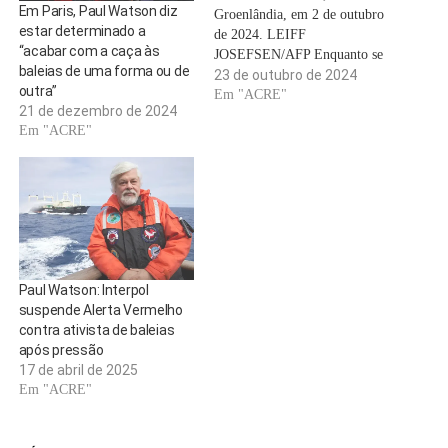
Em Paris, Paul Watson diz
Groenlândia, em 2 de outubro
estar determinado a
de 2024. LEIFF
“acabar com a caça às
JOSEFSEN/AFP Enquanto se
baleias de uma forma ou de
aguarda a decisão do governo
23 de outubro de 2024
outra”
dinamarquês sobre o pedido de
Em "ACRE"
21 de dezembro de 2024
extradição do Japão, o sistema
Em "ACRE"
de justiça groenlandês decidiu,
quarta-feira, 23 de outubro,
manter o fundador da Sea
Shepherd, Paul…
Paul Watson: Interpol
suspende Alerta Vermelho
contra ativista de baleias
após pressão
17 de abril de 2025
Em "ACRE"