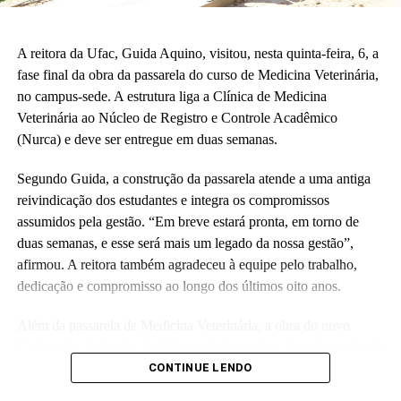
A reitora da Ufac, Guida Aquino, visitou, nesta quinta-feira, 6, a
fase final da obra da passarela do curso de Medicina Veterinária,
no campus-sede. A estrutura liga a Clínica de Medicina
Veterinária ao Núcleo de Registro e Controle Acadêmico
(Nurca) e deve ser entregue em duas semanas.
Segundo Guida, a construção da passarela atende a uma antiga
reivindicação dos estudantes e integra os compromissos
assumidos pela gestão. “Em breve estará pronta, em torno de
duas semanas, e esse será mais um legado da nossa gestão”,
afirmou. A reitora também agradeceu à equipe pelo trabalho,
dedicação e compromisso ao longo dos últimos oito anos.
Além da passarela de Medicina Veterinária, a obra do novo
Colégio de Aplicação da Ufac também está em fase de conclusão
e deve ser entregue em breve.
CONTINUE LENDO
Participaram da visita pró-reitores e membros da administração