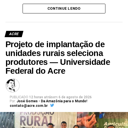
que já não atende às crescentes demandas acadêmicas e
CONTINUE LENDO
administrativas da universidade.
ACRE
Projeto de implantação de
Leia Mais: UFAC
unidades rurais seleciona
produtores — Universidade
Federal do Acre
PUBLICADO
12 horas atrás
em
6 de agosto de 2026
Por:
José Gomes - Da Amazônia para o Mundo!
contato@acre.com.br