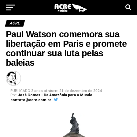
ACRE
Paul Watson comemora sua
libertação em Paris e promete
continuar sua luta pelas
baleias
PUBLICADO
2 anos atrás
em
21 de dezembro de 2024
Por:
José Gomes - Da Amazônia para o Mundo!
contato@acre.com.br