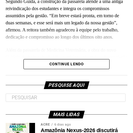
Segundo Guida, a construção da passarela atende a uma antiga
reivindicação dos estudantes e integra os compromissos
assumidos pela gestão. “Em breve estará pronta, em torno de
duas semanas, e esse será mais um legado da nossa gestão”,
Leia Mais: UFAC
afirmou. A reitora também agradeceu à equipe pelo trabalho,
dedicação e compromisso ao longo dos últimos oito anos.
Além da passarela de Medicina Veterinária, a obra do novo
Colégio de Aplicação da Ufac também está em fase de conclusão
e deve ser entregue em breve.
CONTINUE LENDO
Participaram da visita pró-reitores e membros da administração
superior da Ufac.
PESQUISE AQUI
MAIS LIDAS
Leia Mais: UFAC
ACRE
6 dias ago
Amazônia Nexus-2026 discutirá