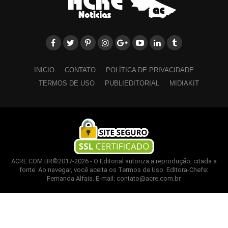
INICIO
CONTATO
POLÍTICA DE PRIVACIDADE
TERMOS DE USO
PUBLIEDITORIAL
MIDIAKIT
ACRE.COM.BR©2017-2026 - O Editorial autoriza a reprodução, citada a
fonte. Ao navegar, você aceita os Termos de Uso. Editora-Chefe:
Fernanda Alfaia. E-mail: contato@acre.com.br