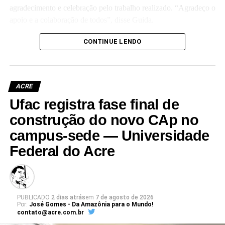
agradecimento e celebração pelo trabalho realizado. “Agradeço o
apoio e a colaboração de todos”, disse Guida.
(Camila Barbosa, estagiária Ascom/Ufac)
CONTINUE LENDO
ACRE
Ufac registra fase final de
Leia Mais: UFAC
construção do novo CAp no
campus-sede — Universidade
Federal do Acre
PUBLICADO
2 dias atrás
em
7 de agosto de 2026
Por:
José Gomes - Da Amazônia para o Mundo!
contato@acre.com.br