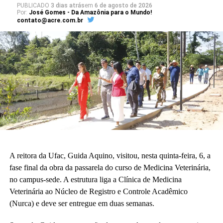
projeto arquitetônico às necessidades da educação básica. “Para
PUBLICADO
3 dias atrás
em
6 de agosto de 2026
Por:
José Gomes - Da Amazônia para o Mundo!
nós o sonho já está acontecendo. Quando enxergamos que a
contato@acre.com.br
construção existe, é uma construção adequada à nossa realidade
da educação básica.”
A vice-diretora do CAp, Alessandra Perez Lima, destacou a
relevância do novo espaço para a rotina pedagógica e acadêmica.
“Muito em breve vamos deixar de ser nômades e teremos o
nosso lugar. Eu olho para cada espaço aqui e já vejo essas
crianças correndo e sendo felizes.”
Também participaram da cerimônia o pró-reitor de Planejamento,
Alexandre Rid; o pró-reitor de Administração, Marcelo Cruz; o
prefeito do campus, Artesson Cruz; além de professores, técnico-
A reitora da Ufac, Guida Aquino, visitou, nesta quinta-feira, 6, a
administrativos, estudantes e representantes da construtora
fase final da obra da passarela do curso de Medicina Veterinária,
responsável pela obra.
no campus-sede. A estrutura liga a Clínica de Medicina
Veterinária ao Núcleo de Registro e Controle Acadêmico
(Fhagner Soares, estagiário Ascom/Ufac)
(Nurca) e deve ser entregue em duas semanas.