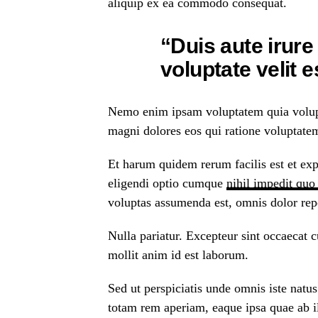
aliquip ex ea commodo consequat.
“Duis aute irure
voluptate velit 
Nemo enim ipsam voluptatem quia volupta
magni dolores eos qui ratione voluptatem
Et harum quidem rerum facilis est et exp
eligendi optio cumque
nihil impedit quo
voluptas assumenda est, omnis dolor rep
Nulla pariatur. Excepteur sint occaecat c
mollit anim id est laborum.
Sed ut perspiciatis unde omnis iste nat
totam rem aperiam, eaque ipsa quae ab ill