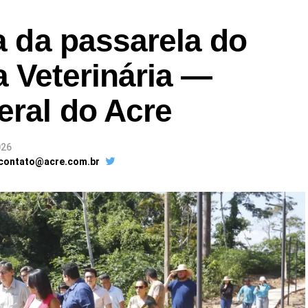
ra da passarela do
 Veterinária —
eral do Acre
026
 contato@acre.com.br