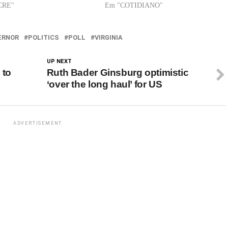
CRE"
Em "COTIDIANO"
ERNOR
POLITICS
POLL
VIRGINIA
UP NEXT
 to
Ruth Bader Ginsburg optimistic
‘over the long haul’ for US
ADVERTISEMENT