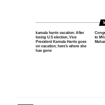
V
kamala harris vacation: After
Congre
losing U.S election, Vice
to MVA
President Kamala Harris goes
Mahar
on vacation; here’s where she
has gone