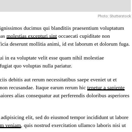
Photo: Shutterstock
dignissimos ducimus qui blanditiis praesentium voluptatum
quas
molestias excepturi sint
occaecati cupiditate non
ficia deserunt mollitia animi, id est laborum et dolorum fuga.
i in ea voluptate velit esse quam nihil molestiae
ugiat quo voluptas nulla pariatur.
is debitis aut rerum necessitatibus saepe eveniet ut et
e non recusandae. Itaque earum rerum hic
tenetur a sapiente
maiores alias consequatur aut perferendis doloribus asperiores
adipisicing elit, sed do eiusmod tempor incididunt ut labore
im veniam
, quis nostrud exercitation ullamco laboris nisi ut