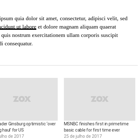
sum quia dolor sit amet, consectetur, adipisci velit, sed
cidunt ut labore
et dolore magnam aliquam quaerat
quis nostrum exercitationem ullam corporis suscipit
di consequatur.
der Ginsburg optimistic ‘over
MSNBC finishes first in primetime
g haul’ for US
basic cable for first time ever
ulho de 2017
25 de julho de 2017