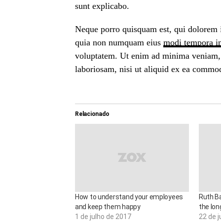
sunt explicabo.
Neque porro quisquam est, qui dolorem ip
quia non numquam eius
modi tempora in
voluptatem. Ut enim ad minima veniam, 
laboriosam, nisi ut aliquid ex ea commo
Relacionado
How to understand your employees
Ruth Ba
and keep them happy
the lon
1 de julho de 2017
22 de j