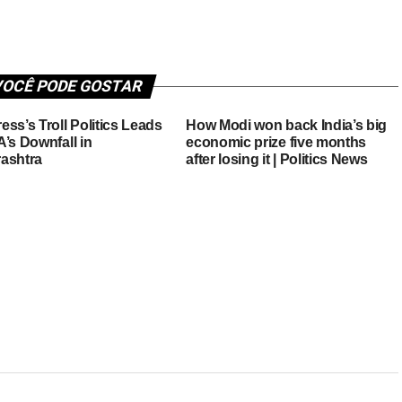
OCÊ PODE GOSTAR
ss’s Troll Politics Leads
How Modi won back India’s big
’s Downfall in
economic prize five months
ashtra
after losing it | Politics News