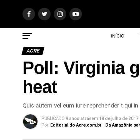
INÍCIO
ACRE
Poll: Virginia 
heat
Quis autem vel eum iure reprehenderit qui in 
PUBLICADO
9 anos atrás
em
18 de julho de 2017
Por:
Editorial do Acre.com.br - Da Amazônia pa