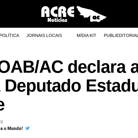
POLÍTICA
JORNAIS LOCAIS
MÍDIA KIT
PUBLIEDITORIA
 OAB/AC declara 
à Deputado Estadu
e
18
ra o Mundo!