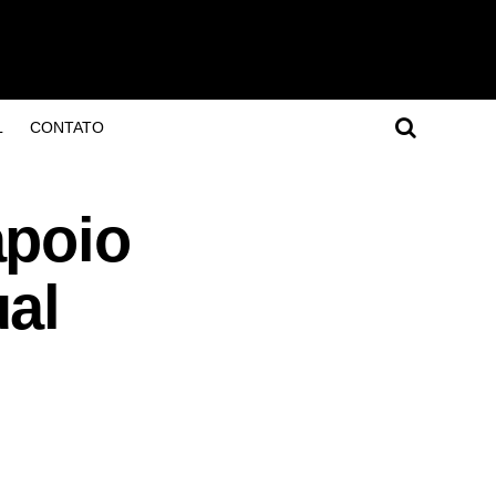
L
CONTATO
apoio
al