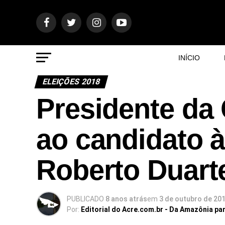
INÍCIO
ELEIÇÕES 2018
Presidente da
ao candidato 
Roberto Duart
PUBLICADO
8 anos atrás
em
3 de outubro de 20
Por:
Editorial do Acre.com.br - Da Amazônia pa