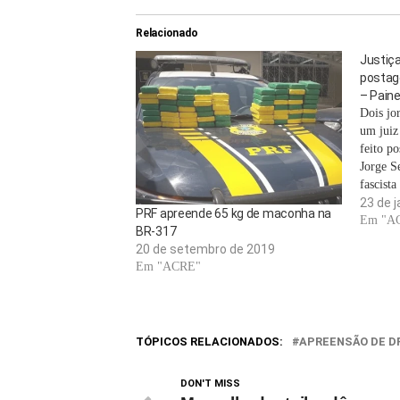
Relacionado
Justiça
postag
– Paine
Dois jo
um juiz
feito p
Jorge S
fascista
As críti
23 de j
PRF apreende 65 kg de maconha na
pessoais
Em "A
BR-317
ligados
20 de setembro de 2019
tradici
Em "ACRE"
TÓPICOS RELACIONADOS:
APREENSÃO DE D
DON'T MISS