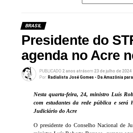
BRASIL
Presidente do ST
agenda no Acre ne
PUBLICADO
2 anos atrás
em
23 de julho de 2024
Por:
Radialista José Gomes - Da Amazônia par
Nesta quarta-feira, 24, ministro Luís Rob
com estudantes da rede pública e ser
Judiciário do Acre
O presidente do Conselho Nacional de Ju