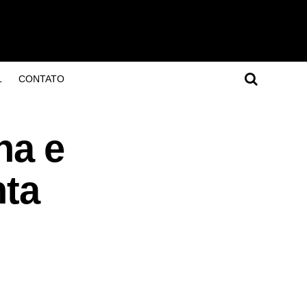
L
CONTATO
ha e
nta