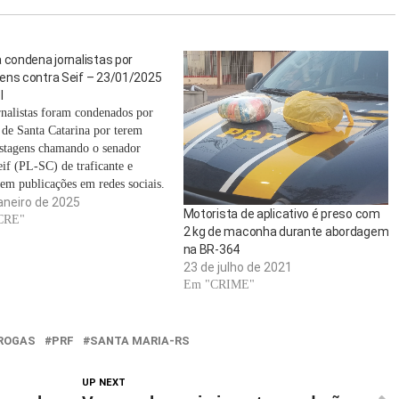
 condena jornalistas por
ens contra Seif – 23/01/2025
l
rnalistas foram condenados por
 de Santa Catarina por terem
ostagens chamando o senador
eif (PL-SC) de traficante e
 em publicações em redes sociais.
cas foram feitos em perfis
aneiro de 2025
Motorista de aplicativo é preso com
 dos profissionais, que não são
CRE"
2 kg de maconha durante abordagem
 a veículos de imprensa
na BR-364
onal. As decisões foram…
23 de julho de 2021
Em "CRIME"
ROGAS
PRF
SANTA MARIA-RS
UP NEXT