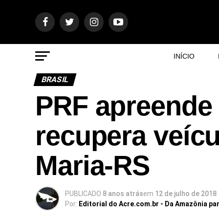
INÍCIO
BRASIL
PRF apreende 
recupera veícu
Maria-RS
PUBLICADO
8 anos atrás
em
12 de julho de 2018
Por:
Editorial do Acre.com.br - Da Amazônia pa