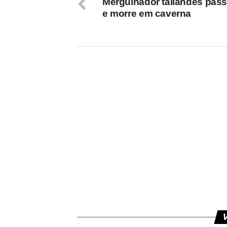
Mergulhador tailandês pass
e morre em caverna
V