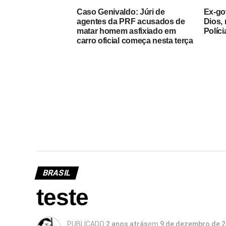
Caso Genivaldo: Júri de
Ex-go
agentes da PRF acusados de
Dios, 
matar homem asfixiado em
Políci
carro oficial começa nesta terça
BRASIL
teste
PUBLICADO
2 anos atrás
em
9 de dezembro de 