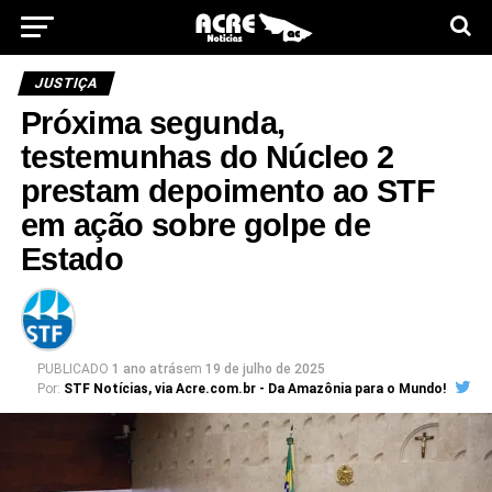
JUSTIÇA
Próxima segunda,
testemunhas do Núcleo 2
prestam depoimento ao STF
em ação sobre golpe de
Estado
PUBLICADO
1 ano atrás
em
19 de julho de 2025
Por:
STF Notícias, via Acre.com.br - Da Amazônia para o Mundo!