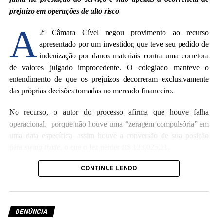
prejuízo em operações de alto risco
A
2ª Câmara Cível negou provimento ao recurso
apresentado por um investidor, que teve seu pedido de
indenização por danos materiais contra uma corretora
de valores julgado improcedente. O colegiado manteve o
entendimento de que os prejuízos decorreram exclusivamente
das próprias decisões tomadas no mercado financeiro.
No recurso, o autor do processo afirma que houve falha
operacional, porque não houve uma “zeragem compulsória” em
uma data específica, assim houve a conversão de sua posição
para
swing trade
, o que o fez perder R$ 123.025,21.
O relator do processo, desembargador Junior Alberto, assinalou
CONTINUE LENDO
que o investidor que opta por operações de alto risco, declara um
perfil agressivo e experiência no mercado, portanto está ciente da
volatilidade dos ativos, incumbindo-lhe acompanhar as
DENÚNCIA
movimentações.