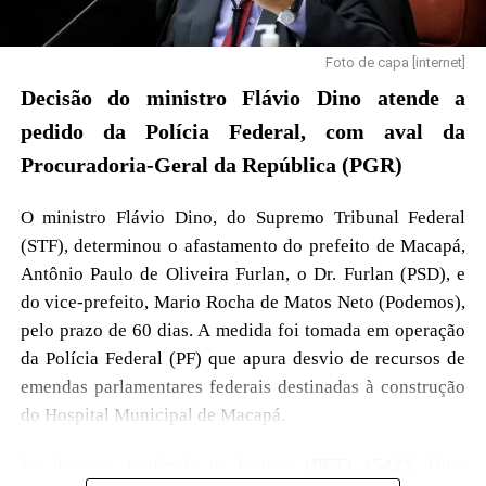
(pág. 40), desta quinta-feira, 26.
Foto de capa [internet]
Apelação Cível n.° 0714425-47.2024.8.01.0001
Decisão do ministro Flávio Dino atende a
pedido da Polícia Federal, com aval da
Procuradoria-Geral da República (PGR)
O ministro Flávio Dino, do Supremo Tribunal Federal
(STF), determinou o afastamento do prefeito de Macapá,
Antônio Paulo de Oliveira Furlan, o Dr. Furlan (PSD), e
do vice-prefeito, Mario Rocha de Matos Neto (Podemos),
pelo prazo de 60 dias. A medida foi tomada em operação
da Polícia Federal (PF) que apura desvio de recursos de
emendas parlamentares federais destinadas à construção
do Hospital Municipal de Macapá.
Na decisão, proferida na Petição
(PET) 15427
, Dino