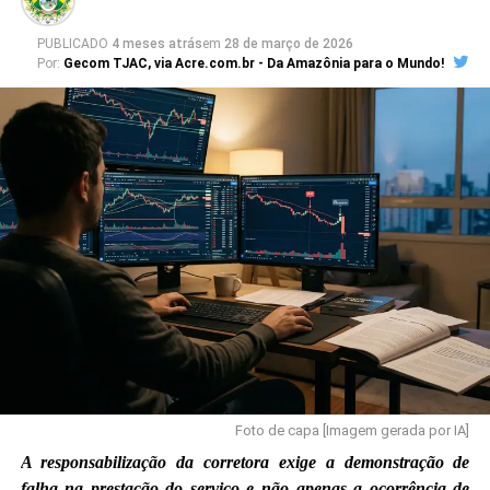
PUBLICADO
4 meses atrás
em
28 de março de 2026
Por:
Gecom TJAC, via Acre.com.br - Da Amazônia para o Mundo!
Foto de capa [Imagem gerada por IA]
A responsabilização da corretora exige a demonstração de
falha na prestação do serviço e não apenas a ocorrência de