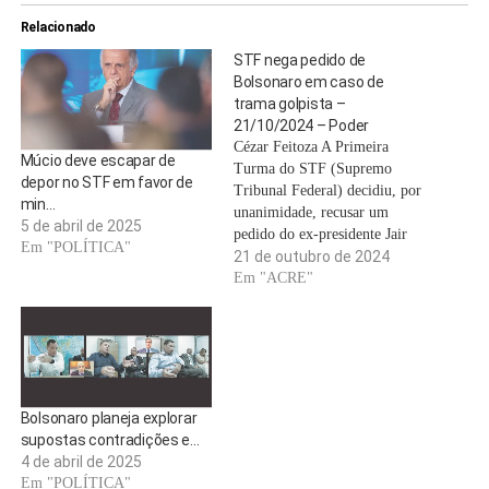
Relacionado
STF nega pedido de
Bolsonaro em caso de
trama golpista –
21/10/2024 – Poder
Cézar Feitoza A Primeira
Múcio deve escapar de
Turma do STF (Supremo
depor no STF em favor de
Tribunal Federal) decidiu, por
min…
unanimidade, recusar um
5 de abril de 2025
pedido do ex-presidente Jair
Em "POLÍTICA"
Bolsonaro (PL) para permitir
21 de outubro de 2024
que ele retome contato com os
Em "ACRE"
demais investigados pela
suposta tentativa de golpe de
Estado. O Supremo julgou
ainda outros dois recursos da
defesa de Bolsonaro. Os…
Bolsonaro planeja explorar
supostas contradições e…
4 de abril de 2025
Em "POLÍTICA"