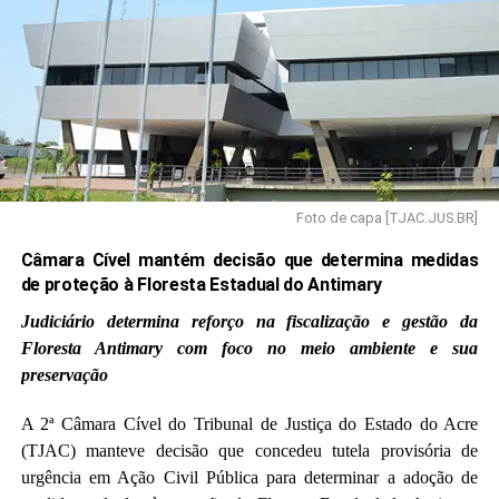
Macapá, empreendimento orçado em R$ 69 milhões e
financiado com recursos federais.
Além disso, segundo a PF, após a celebração do contrato
e o repasse de recursos públicos à empresa contratada,
teve início uma “sistemática e anômala” movimentação
de recursos em espécie por seus sócios, de forma
Foto de capa [TJAC.JUS.BR]
reiterada, fracionada e incompatível com a natureza da
atividade desempenhada.
Câmara Cível mantém decisão que determina medidas
de proteção à Floresta Estadual do Antimary
A investigação também aponta para o suposto
Judiciário determina reforço na fiscalização e gestão da
envolvimento do prefeito. Entre os indícios destacam-se
Floresta Antimary com foco no meio ambiente e sua
o transporte de valores em veículo de sua propriedade e o
preservação
possível transporte de valores por funcionários do
Instituto de Medicina do Coração, pessoa jurídica a ele
A 2ª Câmara Cível do Tribunal de Justiça do Estado do Acre
vinculada.
(TJAC) manteve decisão que concedeu tutela provisória de
urgência em Ação Civil Pública para determinar a adoção de