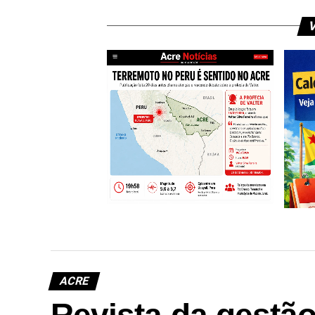
V
Profecia publicada 20 dias antes
chama atenção após terremoto
no Peru ser sentido no Acre
ACRE
Revista da gestã
Calen