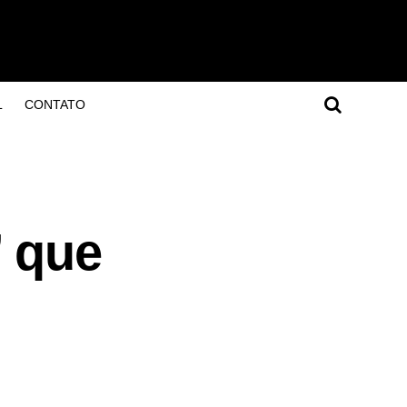
L
CONTATO
’ que