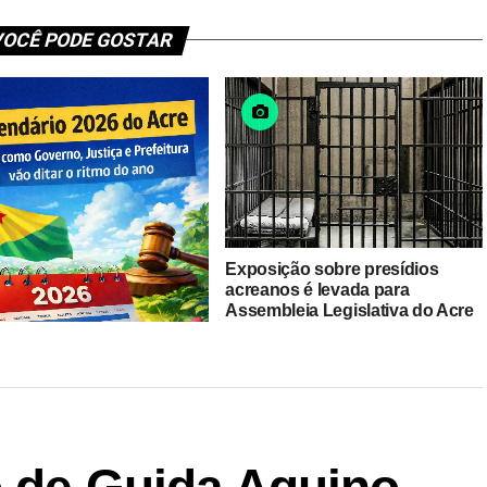
OCÊ PODE GOSTAR
Exposição sobre presídios
acreanos é levada para
Assembleia Legislativa do Acre
para Audiência Pública do plano
Pena Justa
o de Guida Aquino
dário 2026 do Acre: Veja o