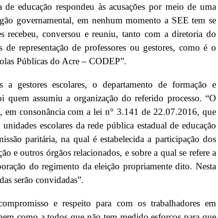
ria de educação respondeu às acusações por meio de uma
órgão governamental, em nenhum momento a SEE tem se
s recebeu, conversou e reuniu, tanto com a diretoria do
s de representação de professores ou gestores, como é o
colas Públicas do Acre – CODEP”.
os a gestores escolares, o departamento de formação e
 foi quem assumiu a organização do referido processo. “O
o, em consonância com a lei n° 3.141 de 22.07.2016, que
 unidades escolares da rede pública estadual de educação
ssão paritária, na qual é estabelecida a participação dos
ão e outros órgãos relacionados, e sobre a qual se refere a
aboração do regimento da eleição propriamente dito. Nesta
adas serão convidadas”.
ompromisso e respeito para com os trabalhadores em
, bem como a todos que não tem medido esforços para que