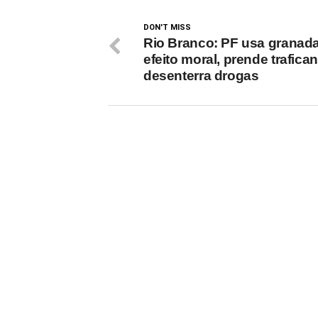
DON'T MISS
Rio Branco: PF usa granad
efeito moral, prende trafican
desenterra drogas