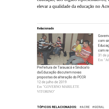
elevar a qualidade da educação no Acr
Relacionado
Govern
com si
Educaç
com res
31 de j
Em "A
Prefeitura de Tarauacá e Sindicato
da Educação discutem novas
propostas de alteração do PCCR
12 de julho de 2019
Em "GOVERNO MARILETE
VITORINO"
TÓPICOS RELACIONADOS:
ACRE
GERAL