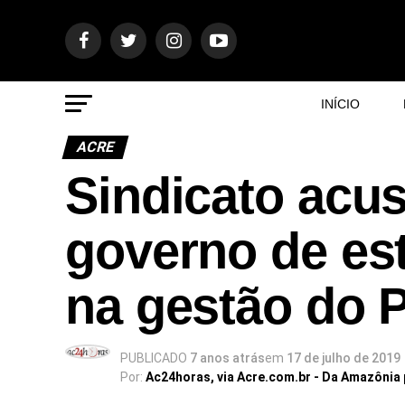
INÍCIO
ACRE
Sindicato acus
governo de est
na gestão do 
PUBLICADO
7 anos atrás
em
17 de julho de 2019
Por:
Ac24horas, via Acre.com.br - Da Amazônia