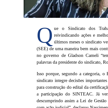
Q
ue o Sindicato dos Trab
reivindicando ações e melh
últimos meses o sindicato v
(SEE) de uma maneira bem mais contun
no governo de Gladson Cameli “tem 
palavras da presidente do sindicato, 
Isso porque, segundo a categoria, o
sindicato integre decisões important
para construção do edital da certificaçã
a participação do SINTEAC. Já veri
descumprindo assim a Lei de Gestão D
com ação judicial”, declarou Nascimen