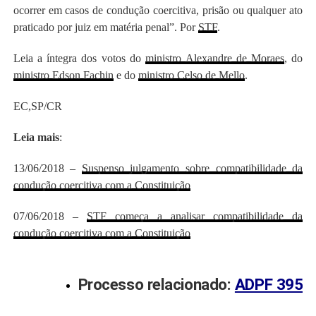
ocorrer em casos de condução coercitiva, prisão ou qualquer ato
praticado por juiz em matéria penal”. Por
STF
.
Leia a íntegra dos votos do
ministro Alexandre de Moraes
, do
ministro Edson Fachin
e do
ministro Celso de Mello
.
EC,SP/CR
Leia mais
:
13/06/2018 –
Suspenso julgamento sobre compatibilidade da
condução coercitiva com a Constituição
07/06/2018 –
STF começa a analisar compatibilidade da
condução coercitiva com a Constituição
Processo relacionado:
ADPF 395