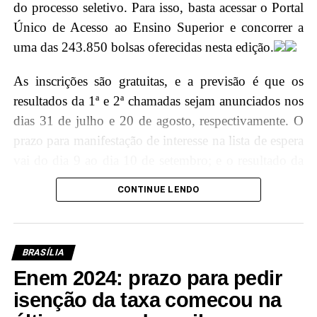
do processo seletivo. Para isso, basta acessar o Portal
é concedida por decisão unânime dos membros do
Único de Acesso ao Ensino Superior e concorrer a
Conselho da Ordem do Mérito Judiciário acreano em
uma das 243.850 bolsas oferecidas nesta edição.
diferentes graus, reconhecendo assim a excelência e
relevância do trabalho do ministro para o Judiciário
As inscrições são gratuitas, e a previsão é que os
brasileiro.
resultados da 1ª e 2ª chamadas sejam anunciados nos
dias 31 de julho e 20 de agosto, respectivamente. O
Agenda Ministro
prazo para manifestação de interesse na lista de espera
vai do dia 9 ao dia 10 de setembro; e o resultado da
9h30 – Palestra na escola Armando Nogueira
lista de espera sairá em 13 de setembro.
CONTINUE LENDO
11h – Sessão Solene de Outorga da Ordem do
Mérito Judiciário do Poder Judiciário do Acre,
“Para participar do processo seletivo, é
no TJAC
necessário que o candidato tenha
BRASÍLIA
participado do Exame Nacional do Ensino
Enem 2024: prazo para pedir
isenção da taxa comecou na
Médio (Enem) nas edições de 2022 ou