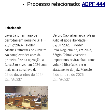
Processo relacionado:
ADPF 444
Relacionado
Lava Jato tem ano de
Sérgio Cabral amarga rotina
derrotas em série no STF –
judicial após liberdade –
25/12/2024 – Poder
02/01/2025 – Poder
Arthur Guimarães de Oliveira
Italo Nogueira Se, em 2023,
Ao completar dez anos da
Sérgio Cabral vivenciou
primeira fase da operação, a
importantes reviravoltas, como
Lava Jato viveu um 2024 com
voltar à liberdade, ver o
mais uma nova leva de
afastamento do juiz Marcelo
derrotas no STF (Supremo
25 de dezembro de 2024
Bretas do cargo e quase virar
2 de janeiro de 2025
Tribunal Federal), que incluiu
Em "ACRE"
enredo de escola de samba, em
Em "ACRE"
a derrubada de condenações e
2024 o ex-governador do Rio
atos da força-tarefa sob o
de Janeiro encarou uma rotina
argumento de irregularidades
de decisões que pouco
na condução das
alteraram sua situação jurídica,
investigações…
…