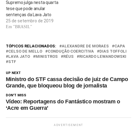
Supremo julga nesta quarta
tese que pode anular
sentenças da Lava Jato
25 de setembro de 2019
Em "BRASIL"
TÓPICOS RELACIONADOS:
ALEXANDRE DE MORAES
CAPA
CELSO DE MELLO
CONDUÇÃO COERCITIVA
DIAS TOFFOLI
LAVA JATO
MINISTROS
RÉUS
RICARDO LEWANDOWSKI
STF
UP NEXT
Ministro do STF cassa decisão de juiz de Campo
Grande, que bloqueou blog de jornalista
DON'T MISS
Vídeo: Reportagens do Fantástico mostram o
‘Acre em Guerra’
ADVERTISEMENT