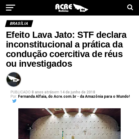
BRASÍLIA
Efeito Lava Jato: STF declara
inconstitucional a prática da
condução coercitiva de réus
ou investigados
PUBLICADO
8 anos atrás
em
14 de junho de 2018
Por:
Fernanda Alfaia, do Acre.com.br - da Amazônia para o Mundo!