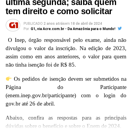
última segunda; saiba quem
2023, obtendo nota mínima de 450 pontos
tem direito e como solicitar
na média das cinco provas e nota acima de
zero na redação”, informa o Ministério da
PUBLICADO
2 anos atrás
em
18 de abril de 2024
Por:
G1, via Acre.com.br - Da Amazônia para o Mundo!
Educação (MEC).
O Inep, órgão responsável pelo exame, ainda não
É também necessário que o candidato se enquadre
divulgou o valor da inscrição. Na edição de 2023,
nos critérios socioeconômicos – incluindo renda
assim como em anos anteriores, o valor para quem
familiar per capita que não exceda um salário-mínimo
não tinha isenção foi de R$ 85.
e meio para bolsas integrais e três salários-mínimos
Os pedidos de isenção devem ser submetidos na
para bolsas parciais – e esteja cadastrado no login
Página do Participante
Único do governo federal que pode ser feito no
(enem.inep.gov.br/participante) com o login do
portal gov.br.
gov.br até 26 de abril.
“No momento da inscrição, é
Abaixo, confira as respostas para as principais
preciso: informar endereço de e-mail e número de
dúvidas sobre o benefício e sobre o Enem de 2024.
telefone válidos; preencher dados cadastrais próprios