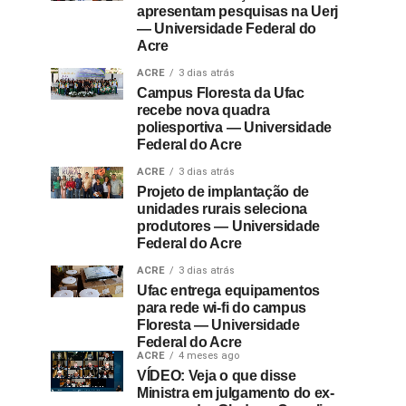
apresentam pesquisas na Uerj
— Universidade Federal do
Acre
ACRE
3 dias atrás
Campus Floresta da Ufac
recebe nova quadra
poliesportiva — Universidade
Federal do Acre
ACRE
3 dias atrás
Projeto de implantação de
unidades rurais seleciona
produtores — Universidade
Federal do Acre
ACRE
3 dias atrás
Ufac entrega equipamentos
para rede wi-fi do campus
Floresta — Universidade
Federal do Acre
ACRE
4 meses ago
VÍDEO: Veja o que disse
Ministra em julgamento do ex-