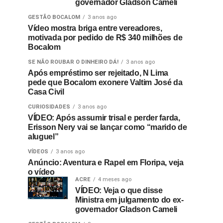
governador Gladson Cameli
GESTÃO BOCALOM
3 anos ago
Vídeo mostra briga entre vereadores,
motivada por pedido de R$ 340 milhões de
Bocalom
SE NÃO ROUBAR O DINHEIRO DÁ!
3 anos ago
Após empréstimo ser rejeitado, N Lima
pede que Bocalom exonere Valtim José da
Casa Civil
CURIOSIDADES
3 anos ago
VÍDEO: Após assumir trisal e perder farda,
Erisson Nery vai se lançar como “marido de
aluguel”
VÍDEOS
3 anos ago
Anúncio: Aventura e Rapel em Floripa, veja
o vídeo
ACRE
4 meses ago
VÍDEO: Veja o que disse
Ministra em julgamento do ex-
governador Gladson Cameli