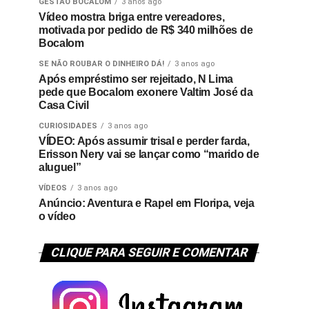
GESTÃO BOCALOM
3 anos ago
Vídeo mostra briga entre vereadores,
motivada por pedido de R$ 340 milhões de
Bocalom
SE NÃO ROUBAR O DINHEIRO DÁ!
3 anos ago
Após empréstimo ser rejeitado, N Lima
pede que Bocalom exonere Valtim José da
Casa Civil
CURIOSIDADES
3 anos ago
VÍDEO: Após assumir trisal e perder farda,
Erisson Nery vai se lançar como “marido de
aluguel”
VÍDEOS
3 anos ago
Anúncio: Aventura e Rapel em Floripa, veja
o vídeo
CLIQUE PARA SEGUIR E COMENTAR