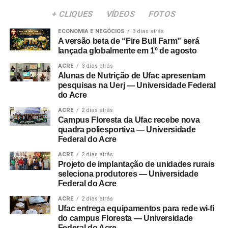
+ CLIQUES
VÍDEOS
FOTOS
ECONOMIA E NEGÓCIOS
3 dias atrás
A versão beta de “Fire Bull Farm” será
lançada globalmente em 1º de agosto
ACRE
3 dias atrás
Alunas de Nutrição de Ufac apresentam
pesquisas na Uerj — Universidade Federal
do Acre
ACRE
2 dias atrás
Campus Floresta da Ufac recebe nova
quadra poliesportiva — Universidade
Federal do Acre
ACRE
2 dias atrás
Projeto de implantação de unidades rurais
seleciona produtores — Universidade
Federal do Acre
ACRE
2 dias atrás
Ufac entrega equipamentos para rede wi-fi
do campus Floresta — Universidade
Federal do Acre