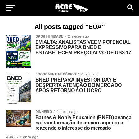
All posts tagged "EUA"
OPORTUNIDADE
2 meses ago
EM ALTA: ANALISTAS VEEM POTENCIAL
EXPRESSIVO PARA BNED E
ESTABELECEM PREÇO-ALVO DE US$ 17
ECONOMIA E NEGÓCIOS
2 meses ago
BNED PREPARA INVESTOR DAY E
DESPERTA ATENÇÃO DO MERCADO
APÓS RETORNO AO LUCRO
DINHEIRO
4 meses ago
Barnes & Noble Education (BNED) avança
na transformação do ensino superior e
reacende o interesse do mercado
ACRE
2 anos ago