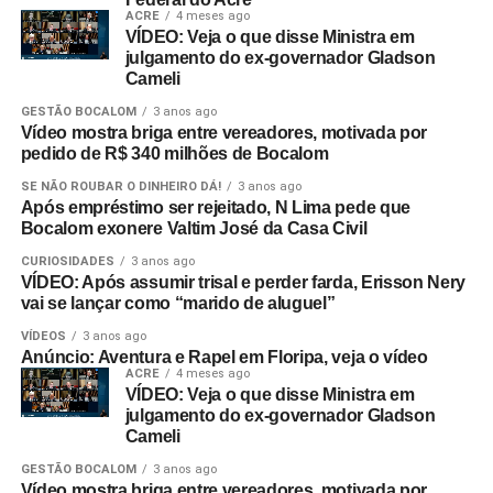
ACRE
4 meses ago
VÍDEO: Veja o que disse Ministra em
julgamento do ex-governador Gladson
Cameli
GESTÃO BOCALOM
3 anos ago
Vídeo mostra briga entre vereadores, motivada por
pedido de R$ 340 milhões de Bocalom
SE NÃO ROUBAR O DINHEIRO DÁ!
3 anos ago
Após empréstimo ser rejeitado, N Lima pede que
Bocalom exonere Valtim José da Casa Civil
CURIOSIDADES
3 anos ago
VÍDEO: Após assumir trisal e perder farda, Erisson Nery
vai se lançar como “marido de aluguel”
VÍDEOS
3 anos ago
Anúncio: Aventura e Rapel em Floripa, veja o vídeo
ACRE
4 meses ago
VÍDEO: Veja o que disse Ministra em
julgamento do ex-governador Gladson
Cameli
GESTÃO BOCALOM
3 anos ago
Vídeo mostra briga entre vereadores, motivada por