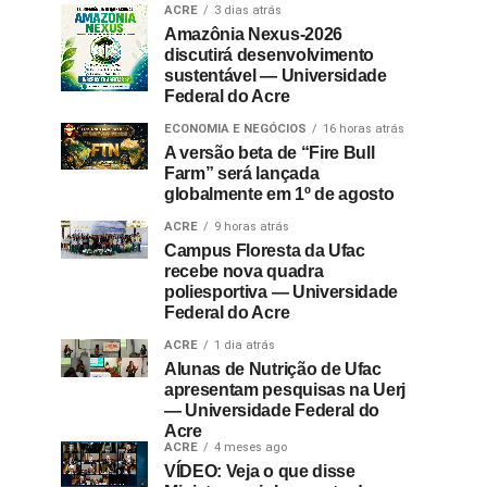
ACRE
3 dias atrás
Amazônia Nexus-2026
discutirá desenvolvimento
sustentável — Universidade
Federal do Acre
ECONOMIA E NEGÓCIOS
16 horas atrás
A versão beta de “Fire Bull
Farm” será lançada
globalmente em 1º de agosto
ACRE
9 horas atrás
Campus Floresta da Ufac
recebe nova quadra
poliesportiva — Universidade
Federal do Acre
ACRE
1 dia atrás
Alunas de Nutrição de Ufac
apresentam pesquisas na Uerj
— Universidade Federal do
Acre
ACRE
4 meses ago
VÍDEO: Veja o que disse