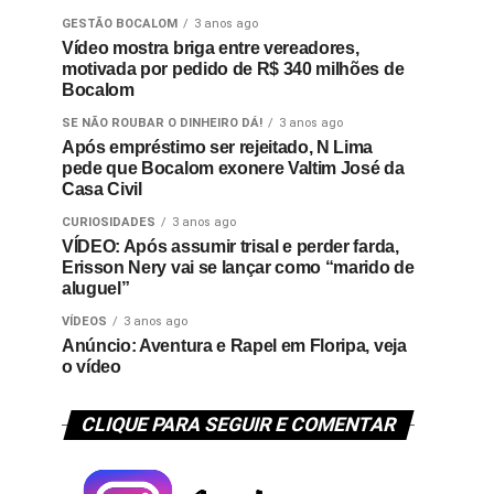
GESTÃO BOCALOM
3 anos ago
Vídeo mostra briga entre vereadores,
motivada por pedido de R$ 340 milhões de
Bocalom
SE NÃO ROUBAR O DINHEIRO DÁ!
3 anos ago
Após empréstimo ser rejeitado, N Lima
pede que Bocalom exonere Valtim José da
Casa Civil
CURIOSIDADES
3 anos ago
VÍDEO: Após assumir trisal e perder farda,
Erisson Nery vai se lançar como “marido de
aluguel”
VÍDEOS
3 anos ago
Anúncio: Aventura e Rapel em Floripa, veja
o vídeo
CLIQUE PARA SEGUIR E COMENTAR