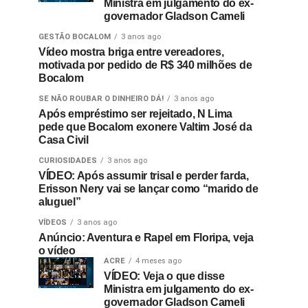
Ministra em julgamento do ex-
governador Gladson Cameli
GESTÃO BOCALOM
3 anos ago
Vídeo mostra briga entre vereadores,
motivada por pedido de R$ 340 milhões de
Bocalom
SE NÃO ROUBAR O DINHEIRO DÁ!
3 anos ago
Após empréstimo ser rejeitado, N Lima
pede que Bocalom exonere Valtim José da
Casa Civil
CURIOSIDADES
3 anos ago
VÍDEO: Após assumir trisal e perder farda,
Erisson Nery vai se lançar como “marido de
aluguel”
VÍDEOS
3 anos ago
Anúncio: Aventura e Rapel em Floripa, veja
o vídeo
ACRE
4 meses ago
VÍDEO: Veja o que disse
Ministra em julgamento do ex-
governador Gladson Cameli