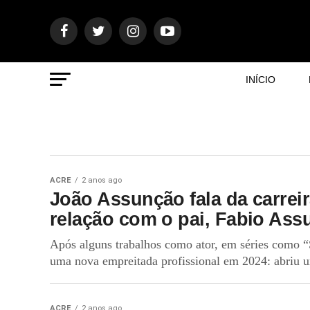
INÍCIO
ACRE
2 anos ago
João Assunção fala da carrei
relação com o pai, Fabio As
Após alguns trabalhos como ator, em séries como “
uma nova empreitada profissional em 2024: abriu u
ACRE
2 anos ago