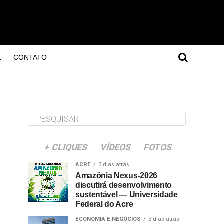
L
CONTATO
+ CLIQUES
VÍDEOS
FOTOS
ACRE
3 dias atrás
Amazônia Nexus-2026
discutirá desenvolvimento
sustentável — Universidade
Federal do Acre
ECONOMIA E NEGÓCIOS
3 dias atrás