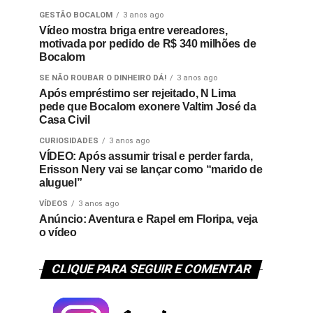
GESTÃO BOCALOM
3 anos ago
Vídeo mostra briga entre vereadores,
motivada por pedido de R$ 340 milhões de
Bocalom
SE NÃO ROUBAR O DINHEIRO DÁ!
3 anos ago
Após empréstimo ser rejeitado, N Lima
pede que Bocalom exonere Valtim José da
Casa Civil
CURIOSIDADES
3 anos ago
VÍDEO: Após assumir trisal e perder farda,
Erisson Nery vai se lançar como “marido de
aluguel”
VÍDEOS
3 anos ago
Anúncio: Aventura e Rapel em Floripa, veja
o vídeo
CLIQUE PARA SEGUIR E COMENTAR